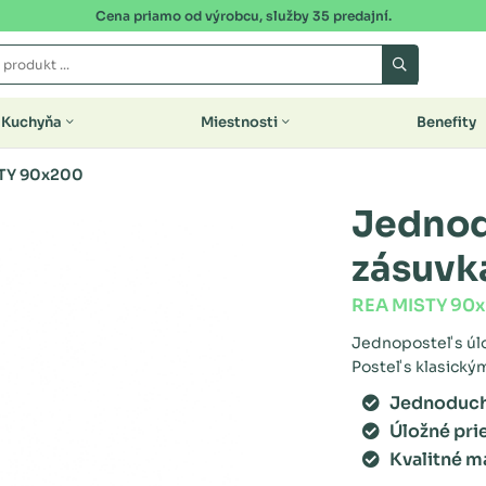
Cena priamo od výrobcu, služby 35 predajní.
Kuchyňa
Miestnosti
Benefity
TY 90x200
Jednod
zásuvk
REA MISTY 90
Jednoposteľ s úlo
Posteľ s klasický
Jednoduch
Úložné pri
Kvalitné m