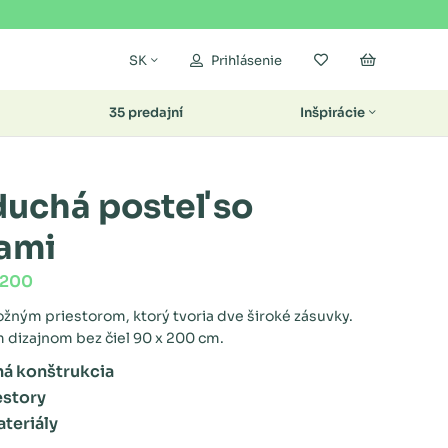
Moje obľúbené
Nákupný k
SK
Prihlásenie
35 predajní
Inšpirácie
uchá posteľ so
ami
x200
žným priestorom, ktorý tvoria dve široké zásuvky.
m dizajnom bez čiel 90 x 200 cm.
á konštrukcia
estory
ateriály