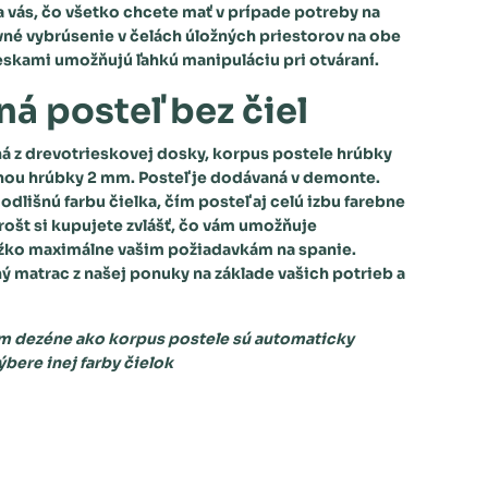
na vás, čo všetko chcete mať v prípade potreby na
vné vybrúsenie v čelách úložných priestorov na obe
ieskami umožňujú
ľahkú manipuláciu pri otváraní.
á posteľ bez čiel
ná z drevotrieskovej dosky, korpus postele hrúbky
nou hrúbky 2 mm. Posteľ je dodávaná v demonte.
odlišnú farbu čielka, čím posteľ aj celú izbu farebne
 rošt si kupujete zvlášť, čo vám umožňuje
ôžko maximálne vašim požiadavkám na spanie.
ný matrac z našej ponuky na základe vašich potrieb a
m dezéne ako korpus postele sú automaticky
výbere inej farby čielok