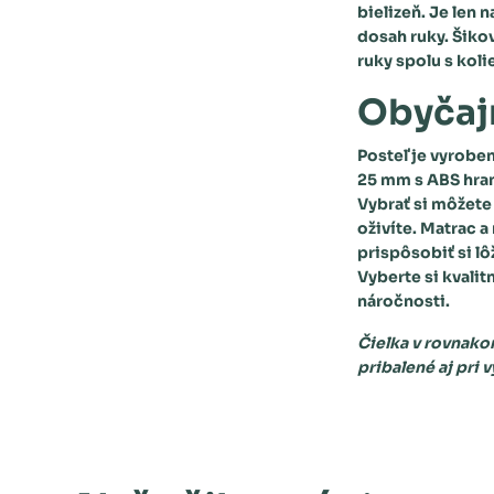
bielizeň. Je len 
dosah ruky. Šiko
ruky spolu s kol
Obyčajn
Posteľ je vyrobe
25 mm s ABS hra
Vybrať si môžete 
oživíte. Matrac a
prispôsobiť si l
Vyberte si kvalit
náročnosti.
Čielka v rovnako
pribalené aj pri 