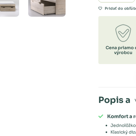
Pridať do obľú
Cena priamo 
výrobcu
Popis a
Komfort a 
Jednolôžk
Klasický diz