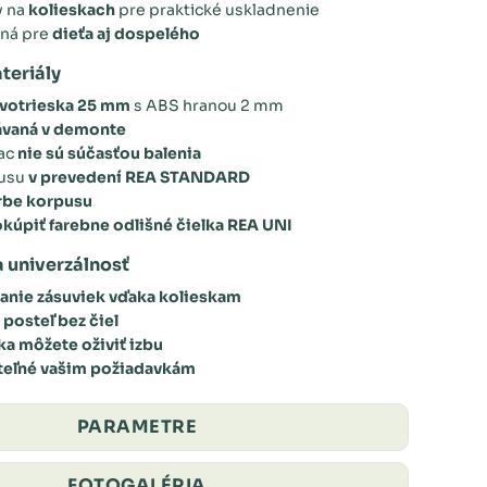
y na
kolieskach
pre praktické uskladnenie
dná pre
dieťa aj dospelého
teriály
votrieska 25 mm
s ABS hranou 2 mm
vaná v demonte
rac
nie sú súčasťou balenia
pusu
v prevedení REA STANDARD
rbe korpusu
okúpiť
farebne odlišné čielka REA UNI
 univerzálnosť
ranie zásuviek vďaka
kolieskam
 posteľ bez čiel
lka môžete
oživiť izbu
teľné
vašim požiadavkám
PARAMETRE
FOTOGALÉRIA