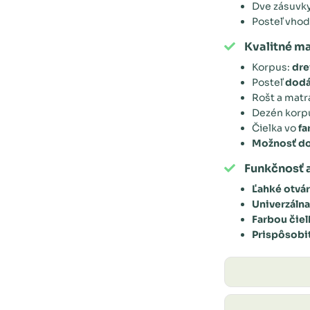
Dve zásuvk
Posteľ vho
Kvalitné ma
Korpus:
dre
Posteľ
dodá
Rošt a mat
Dezén kor
Čielka vo
fa
Možnosť d
Funkčnosť a
Ľahké otvá
Univerzálna
Farbou čie
Prispôsobi