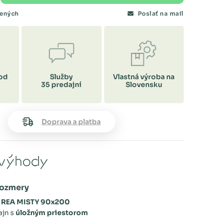
bených
Poslať na mail
od
Služby
Vlastná výroba na
35 predajní
Slovensku
Doprava a platba
výhody
rozmery
o
REA MISTY 90x200
ajn s
úložným priestorom