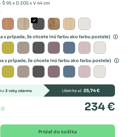
 Š 95 x D 205 x V 44 cm
ba v prípade, že chcete inú farbu ako farbu postele)
ba v prípade, že chcete inú farbu ako farbu postele)
25,74 €
uka
3 roky zdarma
Ušetríte až
234 €
Pridať do košíka