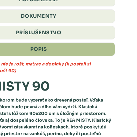
DOKUMENTY
PRÍSLUŠENSTVO
POPIS
nie je rošt, matrac a doplnky (k posteli si
rošt 90)
ISTY 90
korom bude vyzerať ako drevená posteľ. Vďaka
álom bude pevná a dlho vám vydrží.
Klasická
steľ
s lôžkom 90x200 cm s úložným priestorom.
ťa aj dospelého človeka. To je
REA MISTY
. Klasický
dvomi zásuvkami na kolieskach, ktoré poskytujú
ý priestor na vankúš, perinu, deky či posteľnú