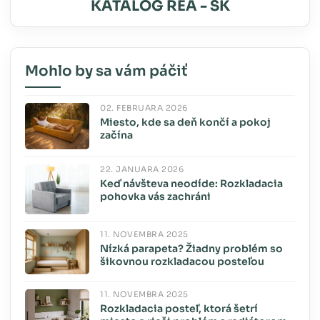
KATALÓG REA - SK
Mohlo by sa vám páčiť
02. FEBRUÁRA 2026
Miesto, kde sa deň končí a pokoj
začína
22. JANUÁRA 2026
Keď návšteva neodíde: Rozkladacia
pohovka vás zachráni
11. NOVEMBRA 2025
Nízká parapeta? Žiadny problém so
šikovnou rozkladacou posteľou
11. NOVEMBRA 2025
Rozkladacia posteľ, ktorá šetrí