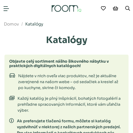
Moje obľú
Nákup
V
Otvoriť menu
Domov
Katalógy
Katalógy
Objavte celý sortiment nášho šikovného nábytku v
praktických digitálnych katalógoch!
Nájdete v nich oveľa viac produktov, než je aktuálne
zverejnené na našom webe – od sedačiek a kresiel až
po kuchyne, skrine či komody.
Každý katalóg je plný inšpirácií, bohatých fotogalérií a
prehľadne spracovaných informácií, ktoré vám uľahčia
výber.
Ak preferujete tlačenú formu, môžete si katalóg
vyzdvihnúť v niektorej z našich partnerských predajní.
Pre viac informácií o konkrétnych produktoch nás