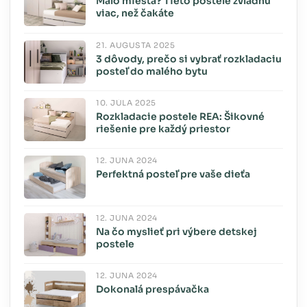
Málo miesta? Tieto postele zvládnu
viac, než čakáte
21. AUGUSTA 2025
3 dôvody, prečo si vybrať rozkladaciu
posteľ do malého bytu
10. JÚLA 2025
Rozkladacie postele REA: Šikovné
riešenie pre každý priestor
12. JÚNA 2024
Perfektná posteľ pre vaše dieťa
12. JÚNA 2024
Na čo myslieť pri výbere detskej
postele
12. JÚNA 2024
Dokonalá prespávačka