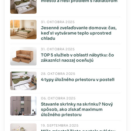
miesto a rieši problém s radiátorom
31. OKTÓBRA 2025
Jesenné zvelaďovanie domova: čas,
keď si vytvárame teplo uprostred
chladu
31. OKTÓBRA 2025
TOP 5 služieb v oblasti nábytku: čo
zákazníci naozaj oceňujú
28. OKTÓBRA 2025
4 typy úložného priestoru v posteli
06. OKTÓBRA 2025
Stavanie skrinky na skrinku? Nový
spôsob, ako získať maximum
úložného priestoru
19. SEPTEMBRA 2025