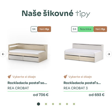
Naše šikovné
tipy
SK
Náš
tip
SK
Novinka
Náš
tip
Vyberte si dizajn
Vyberte si dizajn
Rozkladacia posteľ so
Rozkladacia posteľ s
zásuvkami
REA CROBAT
dvoma zásuvkami a
REA CROBAT 3
perinákom
od 736 €
od 693 €