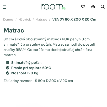
Moje obľú
Nákup
V
Otvoriť menu
VENDY 80 X 200 X 20 Cm
Domov
Nábytok
Matrace
Matrac
80 cm široký obojstranný matrac z PUR peny 20 cm,
snímateľný a prateľný poťah. Matrac sa hodí do postelí
značky REA™. Odporúčame doobjednať aj chránič na
matrac.
Snímateľný poťah
Pranie pri teplote 60°C
Nosnosť 120 kg
Základný rozmer - Š 80 x D 200 x V 20 cm