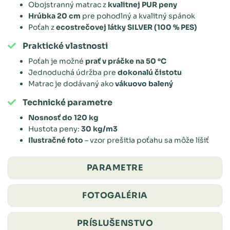
Obojstranný matrac z
kvalitnej PUR peny
Hrúbka 20 cm
pre pohodlný a kvalitný spánok
Poťah z
ecostrečovej látky SILVER (100 % PES)
Praktické vlastnosti
Poťah je možné
prať v práčke na 50 °C
Jednoduchá údržba pre
dokonalú čistotu
Matrac je dodávaný ako
vákuovo balený
Technické parametre
Nosnosť do 120 kg
Hustota peny:
30 kg/m3
Ilustračné foto
– vzor prešitia poťahu sa môže líšiť
PARAMETRE
FOTOGALÉRIA
PRÍSLUŠENSTVO