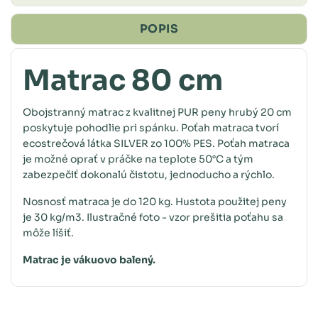
POPIS
Matrac 80 cm
Obojstranný matrac z kvalitnej PUR peny hrubý 20 cm
poskytuje pohodlie pri spánku. Poťah matraca tvorí
ecostrečová látka SILVER zo 100% PES. Poťah matraca
je možné oprať v práčke na teplote 50°C a tým
zabezpečiť dokonalú čistotu, jednoducho a rýchlo.
Nosnosť matraca je do 120 kg. Hustota použitej peny
je 30 kg/m3. Ilustračné foto - vzor prešitia poťahu sa
môže líšiť.
Matrac je vákuovo balený.