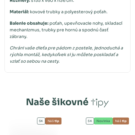
Rozmery:
š155 x v60 x h36 cm.
Materiál:
kovové trubky a polyesterový poťah.
Balenie obsahuje:
poťah, upevňovacie nohy, skladací
mechanizmus, trubky pre hornú a spodnú časť
zábrany.
Chráni vaše dieťa pre pádom z postele, jednoduchá a
rýchla montáž, kedykoľvek si ju môžete poskladať a
vziať so sebou na cesty.
Naše šikovné
tipy
SK
Náš
tip
SK
Novinka
Náš
tip