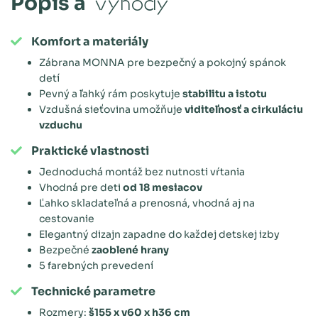
Popis a
výhody
Komfort a materiály
Zábrana MONNA pre bezpečný a pokojný spánok
detí
Pevný a ľahký rám poskytuje
stabilitu a istotu
Vzdušná sieťovina umožňuje
viditeľnosť a cirkuláciu
vzduchu
Praktické vlastnosti
Jednoduchá montáž bez nutnosti vŕtania
Vhodná pre deti
od 18 mesiacov
Ľahko skladateľná a prenosná, vhodná aj na
cestovanie
Elegantný dizajn zapadne do každej detskej izby
Bezpečné
zaoblené hrany
5 farebných prevedení
Technické parametre
Rozmery:
š155 x v60 x h36 cm