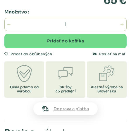
65 €
Množstvo :
Pridať do košíka
Pridať do obľúbených
Poslať na mail
Cena priamo od
Služby
Vlastná výroba na
výrobcu
35 predajní
Slovensku
Doprava a platba