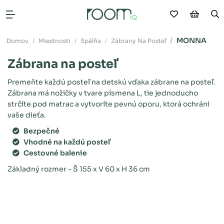
Moje obľú
Nákup
V
Otvoriť menu
MONNA
Domov
Miestnosti
Spálňa
Zábrany Na Posteľ
Zábrana na posteľ
Premeňte každú posteľ na detskú vďaka zábrane na posteľ.
Zábrana má nožičky v tvare písmena L, tie jednoducho
strčíte pod matrac a vytvoríte pevnú oporu, ktorá ochráni
vaše dieťa.
Bezpečné
Vhodné na každú posteľ
Cestovné balenie
Základný rozmer - Š 155 x V 60 x H 36 cm