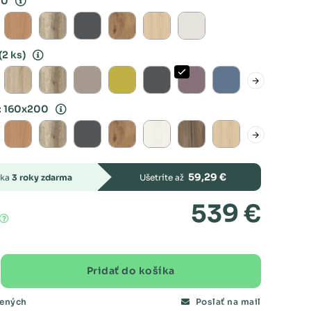
00
(2 ks)
: 160x200
59,29 €
uka
3 roky zdarma
Ušetríte až
539 €
Pridať do košíka
bených
Poslať na mail