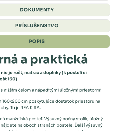
DOKUMENTY
PRÍSLUŠENSTVO
POPIS
ná a praktická
nie je rošt, matrac a doplnky (k posteli si
rošt 160)
 s nižším čelom a nápaditými úložnými priestormi.
 160x200 cm poskytujúce dostatok priestoru na
oby. To je REA KIRA.
tná manželská posteľ. Výsuvný nočný stolík, úložný
y nájdete na oboch stranách postele. Ďalší výsuvný