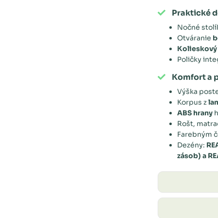
Praktické d
Nočné stolí
Otváranie
b
Kolieskový
Poličky int
Komfort a 
Výška post
Korpus z
la
ABS hrany
h
Rošt, matra
Farebným 
Dezény:
RE
zásob) a R