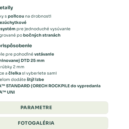
etaily
ky s
policou
na drobnosti
ezúchytkové
 systém
pre jednoduché vysúvanie
egrované po
bočných stranách
prispôsobenie
ele pre pohodlné
vstávanie
minovanej DTD 25 mm
rúbky 2 mm
ce a
čielka
si vyberiete sami
čelom dodáte
štýl izbe
A™ STANDARD (ORECH ROCKPILE do vypredania
EA™ UNI
PARAMETRE
FOTOGALÉRIA