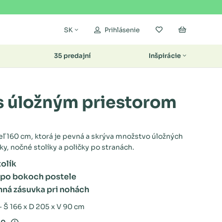
Moje obľúbené
Nákupný k
SK
Prihlásenie
35 predajní
Inšpirácie
 s úložným priestorom
ľ 160 cm, ktorá je pevná a skrýva množstvo úložných
ky, nočné stolíky a poličky po stranách.
tolík
 po bokoch postele
anná zásuvka pri nohách
 Š 166 x D 205 x V 90 cm