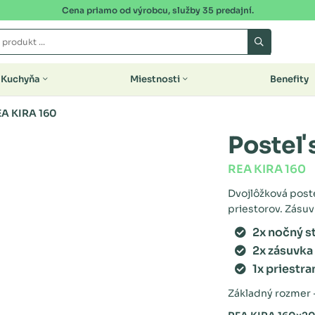
Cena priamo od výrobcu, služby 35 predajní.
Kuchyňa
Miestnosti
Benefity
EA KIRA 160
Posteľ
REA KIRA 160
Dvojlôžková poste
priestorov. Zásuv
2x nočný s
2x zásuvka
1x priestr
Základný rozmer -