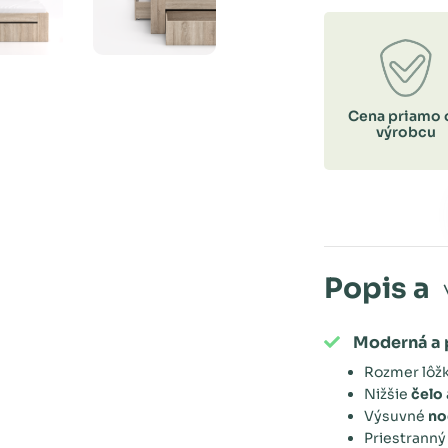
Cena priamo 
výrobcu
Popis a
Moderná a 
Rozmer lôž
Nižšie
čelo
Výsuvné
no
Priestrann