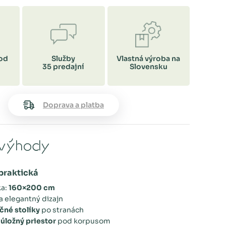
od
Služby
Vlastná výroba na
35 predajní
Slovensku
Doprava a platba
výhody
praktická
ka:
160×200 cm
a elegantný dizajn
čné stolíky
po stranách
ý
úložný priestor
pod korpusom