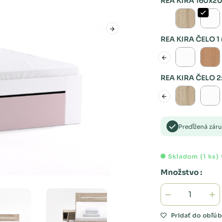
REA KIRA 160x2
REA KIRA ČELO 1
REA KIRA ČELO 2
Predĺžená zár
Skladom (1 ks)
Množstvo :
Pridať do obľú