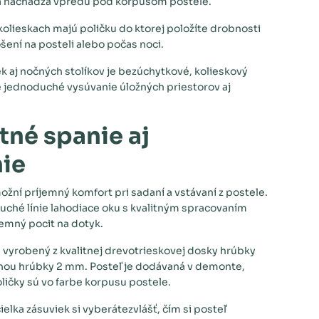
sa nachádza vpredu pod korpusom postele.
kolieskach majú poličku do ktorej položíte drobnosti
šení na posteli alebo počas noci.
k aj nočných stolíkov je bezúchytkové, kolieskový
jednoduché vysúvanie úložných priestorov aj
né spanie aj
nie
žní príjemný komfort pri sadaní a vstávaní z postele.
uché línie lahodiace oku s kvalitným spracovaním
emný pocit na dotyk.
 vyrobený z kvalitnej drevotrieskovej dosky hrúbky
ou hrúbky 2 mm. Posteľ je dodávaná v demonte,
oličky sú vo farbe korpusu postele.
ielka zásuviek si vyberátezvlášť, čím si posteľ