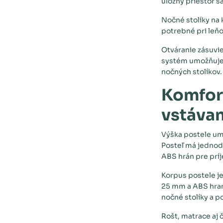
úložný priestor 
Nočné stolíky na 
potrebné pri leňo
Otváranie zásuvie
systém umožňuje 
nočných stolíkov.
Komfort
vstáva
Výška postele umo
Posteľ má jednod
ABS hrán pre príj
Korpus postele je
25 mm a ABS hran
nočné stolíky a p
Rošt, matrace aj č