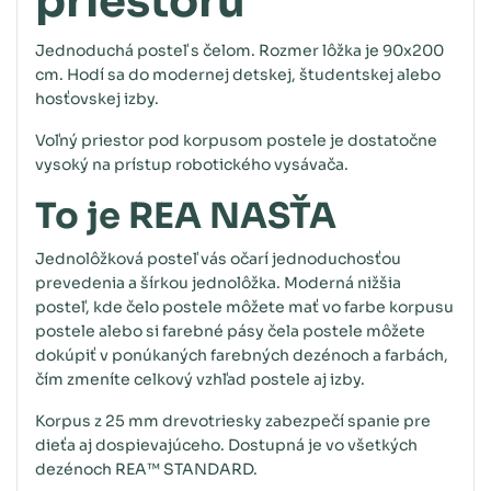
priestoru
Jednoduchá posteľ s čelom. Rozmer lôžka je 90x200
cm. Hodí sa do modernej detskej, študentskej alebo
hosťovskej izby.
Voľný priestor pod korpusom postele je dostatočne
vysoký na prístup robotického vysávača.
To je REA NASŤA
Jednolôžková posteľ vás očarí jednoduchosťou
prevedenia a šírkou jednolôžka. Moderná nižšia
posteľ, kde čelo postele môžete mať vo farbe korpusu
postele alebo si farebné pásy čela postele môžete
dokúpiť v ponúkaných farebných dezénoch a farbách,
čím zmeníte celkový vzhľad postele aj izby.
Korpus z 25 mm drevotriesky zabezpečí spanie pre
dieťa aj dospievajúceho. Dostupná je vo všetkých
dezénoch REA™ STANDARD.