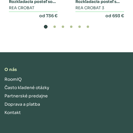
Rozkladacia posteľ so
Rozkladacia posteľ s
zásuvkami
REA CROBAT
dvoma zásuvkami a
REA CROBAT 3
perinákom
od 736 €
od 693 €
O nás
RoomIQ
Často kladené otázky
Partnerské predajne
Doprava a platba
Kontakt