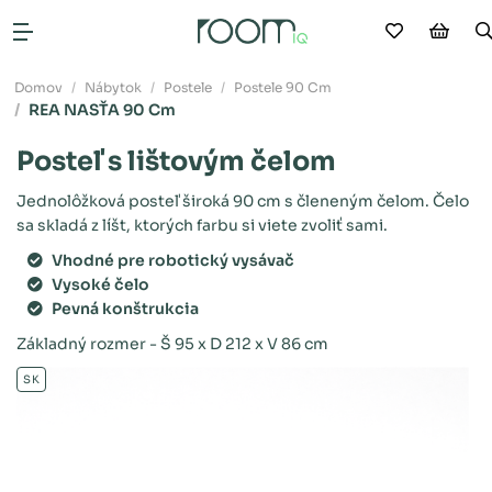
Moje obľ
Náku
Otvoriť menu
Domov
Nábytok
Postele
Postele 90 Cm
REA NASŤA 90 Cm
Posteľ s lištovým čelom
Jednolôžková posteľ široká 90 cm s členeným čelom. Čelo
sa skladá z líšt, ktorých farbu si viete zvoliť sami.
Vhodné pre robotický vysávač
Vysoké čelo
Pevná konštrukcia
Základný rozmer - Š 95 x D 212 x V 86 cm
SK