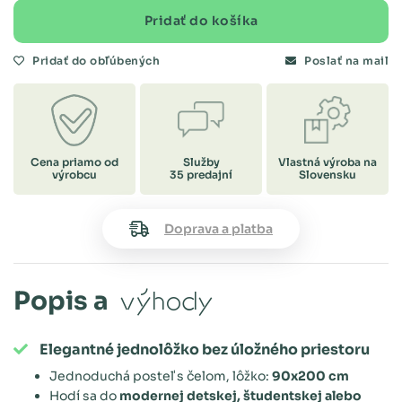
Pridať do košíka
Pridať do obľúbených
Poslať na mail
Cena priamo od
Služby
Vlastná výroba na
výrobcu
35 predajní
Slovensku
Doprava a platba
Popis a
výhody
Elegantné jednolôžko bez úložného priestoru
Jednoduchá posteľ s čelom, lôžko:
90x200 cm
Hodí sa do
modernej detskej, študentskej alebo