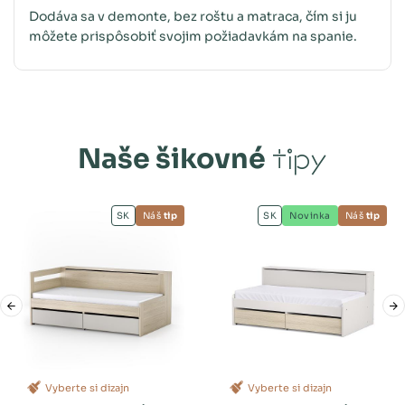
Dodáva sa v demonte, bez roštu a matraca, čím si ju
môžete prispôsobiť svojim požiadavkám na spanie.
Naše šikovné
tipy
SK
Náš
tip
SK
Novinka
Náš
tip
Vyberte si dizajn
Vyberte si dizajn