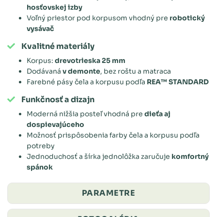
hosťovskej izby
Voľný priestor pod korpusom vhodný pre
robotický
vysávač
Kvalitné materiály
Korpus:
drevotrieska 25 mm
Dodávaná
v demonte
, bez roštu a matraca
Farebné pásy čela a korpusu podľa
REA™ STANDARD
Funkčnosť a dizajn
Moderná nižšia posteľ vhodná pre
dieťa aj
dospievajúceho
Možnosť prispôsobenia farby čela a korpusu podľa
potreby
Jednoduchosť a šírka jednolôžka zaručuje
komfortný
spánok
PARAMETRE