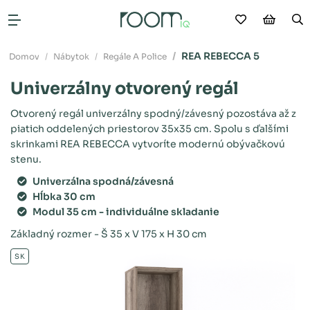
Moje obľú
Nákup
V
Otvoriť menu
REA REBECCA 5
Domov
Nábytok
Regále A Police
Univerzálny otvorený regál
Otvorený regál univerzálny spodný/závesný pozostáva až z
piatich oddelených priestorov 35x35 cm. Spolu s ďalšími
skrinkami REA REBECCA vytvoríte modernú obývačkovú
stenu.
Univerzálna spodná/závesná
Hĺbka 30 cm
Modul 35 cm - individuálne skladanie
Základný rozmer - Š 35 x V 175 x H 30 cm
SK