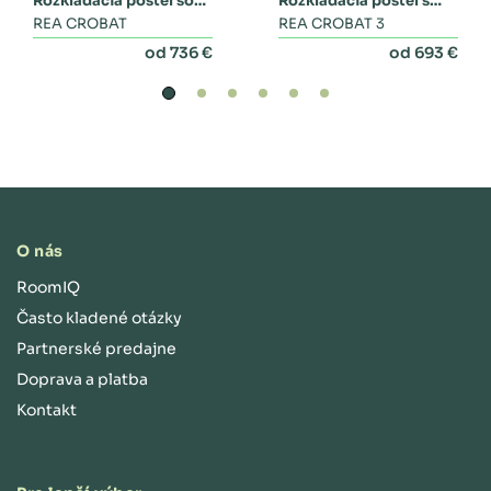
Rozkladacia posteľ so
Rozkladacia posteľ s
zásuvkami
REA CROBAT
dvoma zásuvkami a
REA CROBAT 3
perinákom
od 736 €
od 693 €
O nás
RoomIQ
Často kladené otázky
Partnerské predajne
Doprava a platba
Kontakt