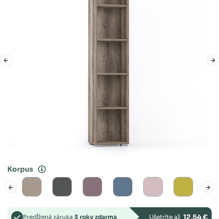
Korpus
12,54 €
Predĺžená záruka
3 roky zdarma
Ušetríte až