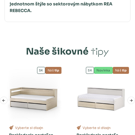
jednotnom štýle so sektorovým nábytkom REA
REBECCA.
Naše šikovné
tipy
SK
Náš
tip
SK
Novinka
Náš
tip
Vyberte si dizajn
Vyberte si dizajn