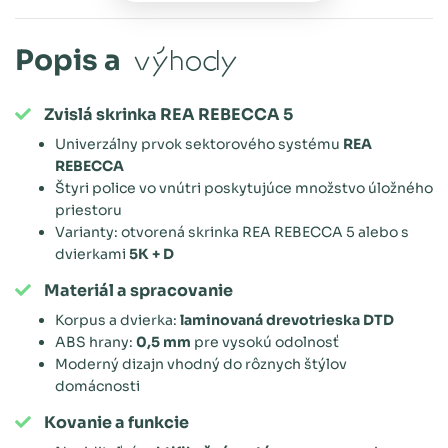
Popis a
výhody
Zvislá skrinka REA REBECCA 5
Univerzálny prvok sektorového systému
REA
REBECCA
Štyri police vo vnútri poskytujúce množstvo úložného
priestoru
Varianty: otvorená skrinka REA REBECCA 5 alebo s
dvierkami
5K + D
Materiál a spracovanie
Korpus a dvierka:
laminovaná drevotrieska DTD
ABS hrany:
0,5 mm
pre vysokú odolnosť
Moderný dizajn vhodný do rôznych štýlov
domácnosti
Kovanie a funkcie