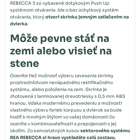
REBECCA 3 sú vybavené dotykovým Push Up
systémom otvárania. Ide o bez úchytkový systém
otvárania, ktorý
otvorí skrinku jemným zatlačením na
dvierka
.
Môže pevne stáť na
zemi alebo visieť na
stene
Oceníte tiež možnosť výberu zavesenia skrinky
prostredníctvom nenápadného rektifikačného
systému, alebo položenia na zem. Skrinka je
zhotovená z laminovanej drevotriesky s 0,5 mm ABS
hranou. Vďaka modernému prevedeniu a možnosti
vlastného výberu farieb korpusu a dvierok sa bude
hodiť k mnohým štýlom vo vašej domácnosti čo
oceníte v kombinovateľnosti a prepojenosti s jej
okolím. Zo samostatných kusov
sektorového systému
REA REBECCA si hravo vyskladáte celú zostavu.