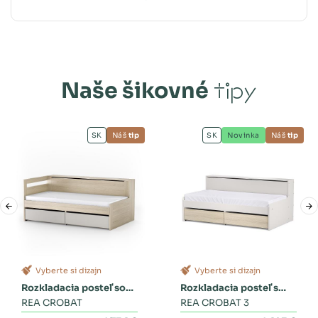
Naše šikovné
tipy
SK
Náš
tip
SK
Novinka
Náš
tip
Vyberte si dizajn
Vyberte si dizajn
Rozkladacia posteľ so
Rozkladacia posteľ s
zásuvkami
REA CROBAT
dvoma zásuvkami a
REA CROBAT 3
perinákom