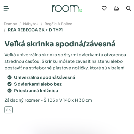
Moje obľú
Nákup
V
Otvoriť menu
Domov
Nábytok
Regále A Police
REA REBECCA 3K + D TYP1
Veľká skrinka spodná/závesná
Veľká univerzálna skrinka so štyrmi dvierkami a otvorenou
strednou časťou. Skrinku môžete zavesiť na stenu alebo
postaviť na strieborné plastové nožičky, ktoré sú v balení.
Univerzálna spodná/závesná
S dvierkami alebo bez
Priestranná knižnica
Základný rozmer - Š 105 x V 140 x H 30 cm
SK