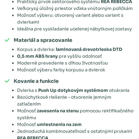
Praktický prvok sektorového systému
REA REBECCA
Veľkorysý úložný priestor vďaka vnútorným poličkám
Možnosť výberu: otvorený variant alebo variant s
dvierkami
Ideálna pre vyskladanie ucelenej nábytkovej zostavy
Materiál a spracovanie
Korpus a dvierka:
laminovaná drevotrieska DTD
0,5 mm ABS hrany
pre vyššiu odolnosť
Moderné prevedenie s dlhou životnosťou
Možnosť výberu farby korpusu a dvierok
Kovanie a funkcie
Dvierka s
Push Up dotykovým systémom
otvárania
Bezúchytkové riešenie – otvorenie jemným
zatlačením
Možnosť
zavesenia na stenu
pomocou rektifikačného
systému
Možnosť
umiestnenia na zem
Jednoduchá kombinovateľnosť s ostatnými prvkami
REA REBECCA