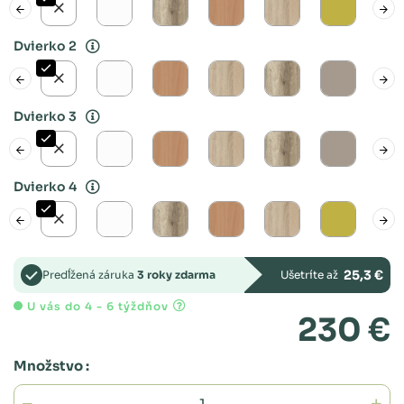
Dvierko 2
Dvierko 3
Dvierko 4
25,3 €
Predĺžená záruka
3 roky zdarma
Ušetríte až
U vás do 4 - 6 týždňov
230 €
Množstvo :