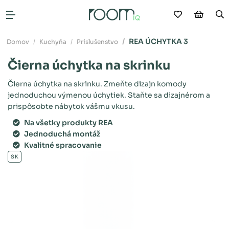
Moje obľú
Nákup
V
Otvoriť menu
REA ÚCHYTKA 3
Domov
Kuchyňa
Príslušenstvo
Čierna úchytka na skrinku
Čierna úchytka na skrinku. Zmeňte dizajn komody
jednoduchou výmenou úchytiek. Staňte sa dizajnérom a
prispôsobte nábytok vášmu vkusu.
Na všetky produkty REA
Jednoduchá montáž
Kvalitné spracovanie
SK