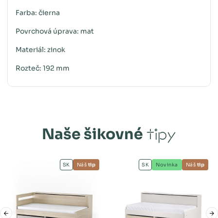
Farba: čierna
Povrchová úprava: mat
Materiál: zinok
Rozteč: 192 mm
Naše šikovné
tipy
SK
Náš
tip
SK
Novinka
Náš
tip