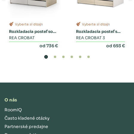
Vyberte si dizajn
Vyberte si dizajn
Rozkladacia posteľ so
Rozkladacia posteľ s
zásuvkami
REA CROBAT
dvoma zásuvkami a
REA CROBAT 3
perinákom
od 736 €
od 693 €
O nás
RoomIQ
Často kladené otázky
Partnerské predajne