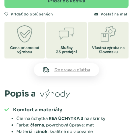
Pridať do košíka
Pridať do obľúbených
Poslať na mail
Cena priamo od
Služby
Vlastná výroba na
výrobcu
35 predajní
Slovensku
Doprava a platba
Popis a
výhody
Komfort a materiály
Čierna úchytka
REA ÚCHYTKA 3
na skrinky
Farba:
čierna
, povrchová úprava: mat
Materiál:
zinok
, kvalitné spracovanie