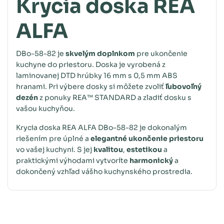
Krycia doska REA
ALFA
DBo-58-82 je
skvelým doplnkom
pre ukončenie
kuchyne do priestoru. Doska je vyrobená z
laminovanej DTD hrúbky 16 mm s 0,5 mm ABS
hranami. Pri výbere dosky si môžete zvoliť
ľubovoľný
dezén
z ponuky REA™ STANDARD a zladiť dosku s
vašou kuchyňou.
Krycia doska REA ALFA DBo-58-82 je dokonalým
riešením pre úplné a
elegantné ukončenie priestoru
vo vašej kuchyni. S jej
kvalitou
,
estetikou
a
praktickými výhodami vytvoríte
harmonický
a
dokončený vzhľad vášho kuchynského prostredia.