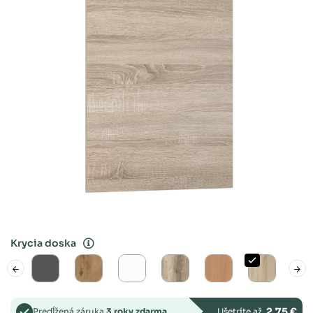
Krycia doska
2,75 €
Predĺžená záruka
3 roky zdarma
Ušetríte až