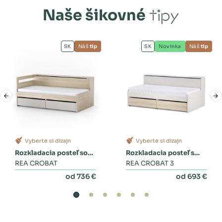
Naše šikovné
tipy
SK
Náš
tip
SK
Novinka
Náš
tip
Vyberte si dizajn
Vyberte si dizajn
Rozkladacia posteľ so
Rozkladacia posteľ s
zásuvkami
REA CROBAT
dvoma zásuvkami a
REA CROBAT 3
perinákom
od 736 €
od 693 €