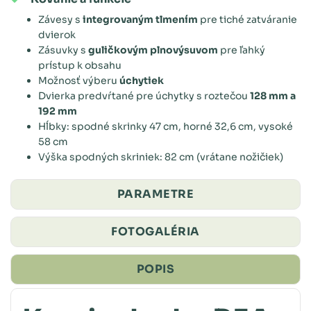
Závesy s
integrovaným tlmením
pre tiché zatváranie
dvierok
Zásuvky s
guličkovým plnovýsuvom
pre ľahký
prístup k obsahu
Možnosť výberu
úchytiek
Dvierka predvŕtané pre úchytky s roztečou
128 mm a
192 mm
Hĺbky: spodné skrinky 47 cm, horné 32,6 cm, vysoké
58 cm
Výška spodných skriniek: 82 cm (vrátane nožičiek)
PARAMETRE
FOTOGALÉRIA
POPIS