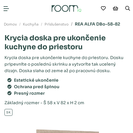
Moje obľú
Nákup
V
Otvoriť menu
REA ALFA DBo-58-82
Domov
Kuchyňa
Príslušenstvo
Krycia doska pre ukončenie
kuchyne do priestoru
Krycia doska pre ukončenie kuchyne do priestoru. Dosku
pripevníte o poslednú skrinku a vytvoríte tak ucelený
dizajn. Doska siaha od zeme až po pracovnú dosku.
Estetické ukončenie
Ochrana pred špinou
Presný rozmer
Základný rozmer - Š 58 x V 82 x H 2 cm
SK