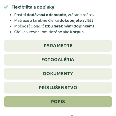
Flexibilita a doplnky
Posteľ
dodávaná v demonte
, vrátane roštov
Matrace a farebné čielka
dokupujete zvlášť
Možnosť doladiť
izbu farebnými doplnkami
Čielka v rovnakom dezéne ako
korpus
PARAMETRE
FOTOGALÉRIA
DOKUMENTY
PRÍSLUŠENSTVO
POPIS