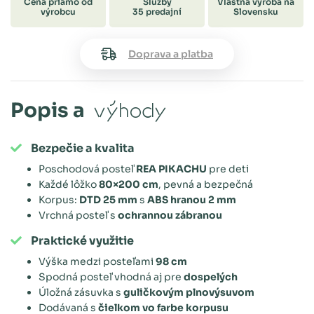
Cena priamo od
Služby
Vlastná výroba na
výrobcu
35 predajní
Slovensku
Doprava a platba
Popis a
výhody
Bezpečie a kvalita
Poschodová posteľ
REA PIKACHU
pre deti
Každé lôžko
80×200 cm
, pevná a bezpečná
Korpus:
DTD 25 mm
s
ABS hranou 2 mm
Vrchná posteľ s
ochrannou zábranou
Praktické využitie
Výška medzi posteľami
98 cm
Spodná posteľ vhodná aj pre
dospelých
Úložná zásuvka s
guličkovým plnovýsuvom
Dodávaná s
čielkom vo farbe korpusu