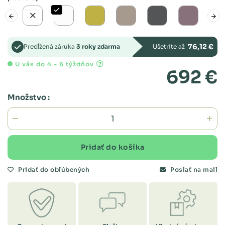
76,12 €
Predĺžená záruka
3 roky zdarma
Ušetríte až
U vás do 4 - 6 týždňov
692 €
Množstvo :
Pridať do košíka
Pridať do obľúbených
Poslať na mail