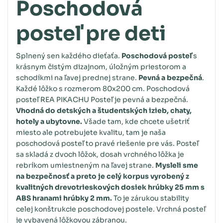
Poschodová
posteľ pre deti
Splnený sen každého dieťaťa.
Poschodová posteľ
s
krásnym čistým dizajnom, úložným priestorom a
schodíkmi na ľavej prednej strane.
Pevná a bezpečná
.
Každé lôžko s rozmerom 80x200 cm. Poschodová
posteľ REA PIKACHU Posteľ je pevná a bezpečná.
Vhodná do detských a študentských izieb, chaty,
hotely a ubytovne.
Všade tam, kde chcete ušetriť
miesto ale potrebujete kvalitu, tam je naša
poschodová posteľ to pravé riešenie pre vás. Posteľ
sa skladá z dvoch lôžok, dosah vrchného lôžka je
rebríkom umiestneným na ľavej strane.
Mysleli sme
na bezpečnosť a preto je celý korpus vyrobený z
kvalitných drevotrieskových dosiek hrúbky 25 mm s
ABS hranami hrúbky 2 mm.
To je zárukou stability
celej konštrukcie poschodovej postele. Vrchná posteľ
je vybavená lôžkovou zábranou.