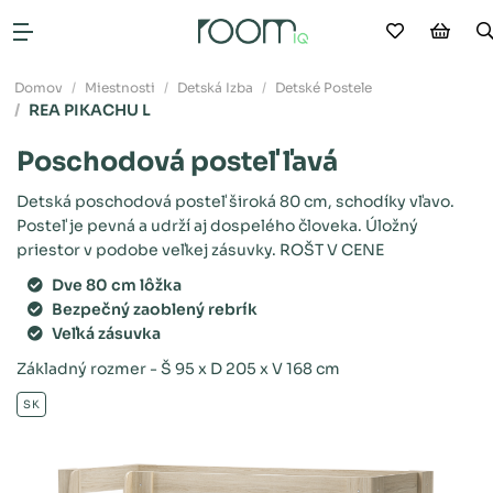
Moje obľ
Náku
Otvoriť menu
Domov
Miestnosti
Detská Izba
Detské Postele
REA PIKACHU L
Poschodová posteľ ľavá
Detská poschodová posteľ široká 80 cm, schodíky vľavo.
Posteľ je pevná a udrží aj dospelého človeka. Úložný
priestor v podobe veľkej zásuvky. ROŠT V CENE
Dve 80 cm lôžka
Bezpečný zaoblený rebrík
Veľká zásuvka
Základný rozmer - Š 95 x D 205 x V 168 cm
SK