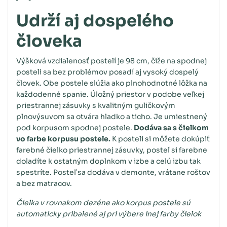
Udrží aj dospelého
človeka
Výšková vzdialenosť postelí je 98 cm, čiže na spodnej
posteli sa bez problémov posadí aj vysoký dospelý
človek. Obe postele slúžia ako plnohodnotné lôžka na
každodenné spanie. Úložný priestor v podobe veľkej
priestrannej zásuvky s kvalitným guličkovým
plnovýsuvom sa otvára hladko a ticho. Je umiestnený
pod korpusom spodnej postele.
Dodáva sa s čielkom
vo farbe korpusu postele.
K posteli si môžete dokúpiť
farebné čielko priestrannej zásuvky, posteľ si farebne
doladíte k ostatným doplnkom v izbe a celú izbu tak
spestríte. Posteľ sa dodáva v demonte, vrátane roštov
a bez matracov.
Čielka v rovnakom dezéne ako korpus postele sú
automaticky pribalené aj pri výbere inej farby čielok