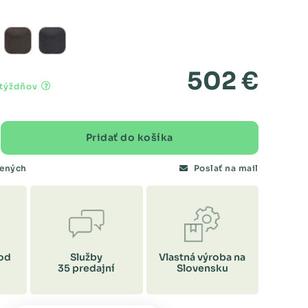
502 €
 týždňov
Pridať do košíka
bených
Poslať na mail
od
Služby
Vlastná výroba na
35 predajní
Slovensku