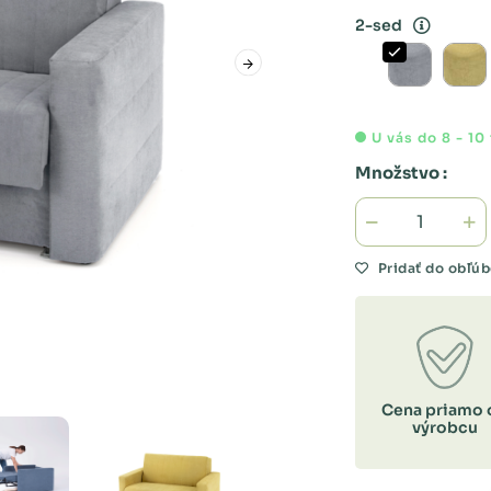
2-sed
U vás do 8 - 10
Množstvo :
Pridať do obľú
Cena priamo 
výrobcu