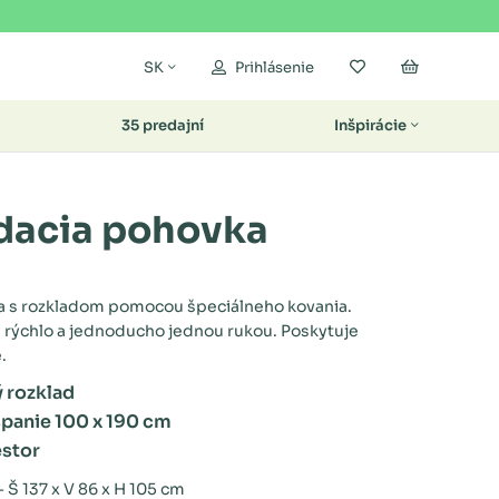
Moje obľúbené
Nákupný k
SK
Prihlásenie
35 predajní
Inšpirácie
dacia pohovka
a s rozkladom pomocou špeciálneho kovania.
e rýchlo a jednoducho jednou rukou. Poskytuje
.
 rozklad
spanie 100 x 190 cm
estor
 Š 137 x V 86 x H 105 cm