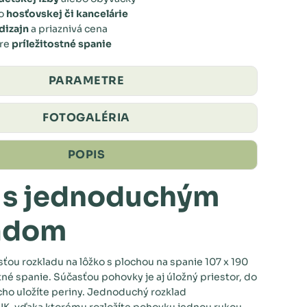
do
hosťovskej či kancelárie
dizajn
a priaznivá cena
pre
príležitostné spanie
PARAMETRE
FOTOGALÉRIA
POPIS
 s jednoduchým
adom
ou rozkladu na lôžko s plochou na spanie 107 x 190
tné spanie. Súčasťou pohovky je aj úložný priestor, do
ho uložíte periny. Jednoduchý rozklad