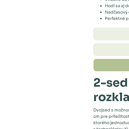
Hodí sa aj 
Nadčasový
Perfektné 
2-sed
rozkl
Dvojsed s možnosť
cm pre príležitos
ktorého jednoduc