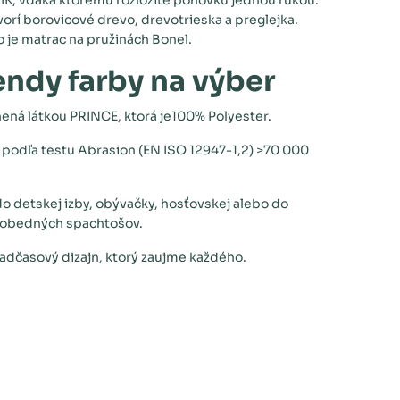
IK, vďaka ktorému rozložíte pohovku jednou rukou.
orí borovicové drevo, drevotrieska a preglejka.
 je matrac na pružinách Bonel.
rendy farby na výber
ená látkou PRINCE, ktorá je100% Polyester.
 podľa testu Abrasion (EN ISO 12947-1,2) >70 000
o detskej izby, obývačky, hosťovskej alebo do
oobedných spachtošov.
nadčasový dizajn, ktorý zaujme každého.