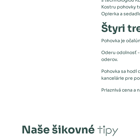
s technológiou KL
Kostru pohovky tv
Opierka a sedadlo
Štyri t
Pohovka je očalún
Oderu odolnosť -
oderov.
Pohovka sa hodí d
kancelárie pre p
Priaznivá cena a 
Naše šikovné
tipy