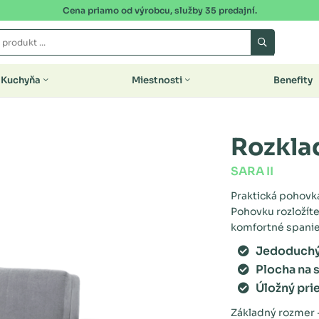
Cena priamo od výrobcu, služby 35 predajní.
Kuchyňa
Miestnosti
Benefity
Rozkla
SARA II
Praktická pohovk
Pohovku rozložít
komfortné spanie
Jedoduchý
Plocha na 
Úložný pri
Základný rozmer -