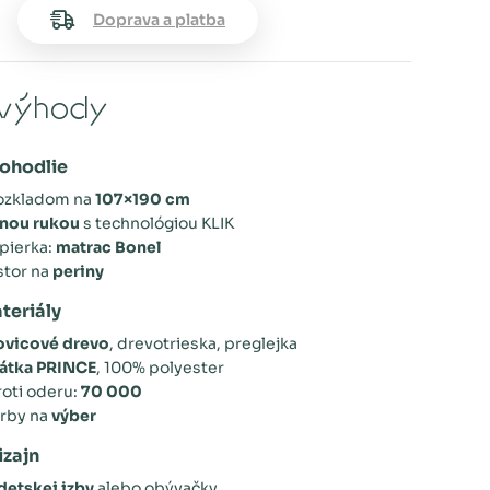
Doprava a platba
výhody
pohodlie
rozkladom na
107×190 cm
nou rukou
s technológiou KLIK
pierka:
matrac Bonel
stor na
periny
teriály
ovicové drevo
, drevotrieska, preglejka
látka PRINCE
, 100% polyester
oti oderu:
70 000
arby na
výber
izajn
detskej izby
alebo obývačky