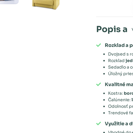
Popis a
Rozklad a 
Dvojsed s 
Rozklad
jed
Sedadlo a o
Úložný prie
Kvalitné ma
Kostra:
bor
Čalúnenie:
Odolnosť pr
Trendové f
Využitie a d
Vhodné do