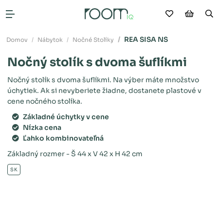
Moje obľú
Nákup
V
Otvoriť menu
REA SISA NS
Domov
Nábytok
Nočné Stolíky
Nočný stolík s dvoma šuflíkmi
Nočný stolík s dvoma šuflíkmi. Na výber máte množstvo
úchytiek. Ak si nevyberiete žiadne, dostanete plastové v
cene nočného stolíka.
Základné úchytky v cene
Nízka cena
Ľahko kombinovateľná
Základný rozmer - Š 44 x V 42 x H 42 cm
SK