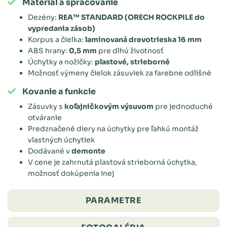
Materiál a spracovanie
Dezény:
REA™ STANDARD (ORECH ROCKPILE do
vypredania zásob)
Korpus a čielka:
laminovaná drevotrieska 16 mm
ABS hrany:
0,5 mm
pre dlhú životnosť
Úchytky a nožičky:
plastové, strieborné
Možnosť výmeny čielok zásuviek za farebne odlišné
Kovanie a funkcie
Zásuvky s
koľajničkovým výsuvom
pre jednoduché
otváranie
Predznačené diery na úchytky pre ľahkú montáž
vlastných úchytiek
Dodávané v
demonte
V cene je zahrnutá plastová strieborná úchytka,
možnosť dokúpenia inej
PARAMETRE