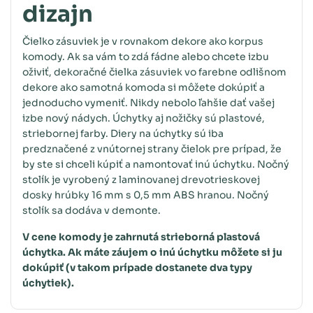
dizajn
Čielko zásuviek je v rovnakom dekore ako korpus
komody. Ak sa vám to zdá fádne alebo chcete izbu
oživiť, dekoračné čielka zásuviek vo farebne odlišnom
dekore ako samotná komoda si môžete dokúpiť a
jednoducho vymeniť. Nikdy nebolo ľahšie dať vašej
izbe nový nádych. Úchytky aj nožičky sú plastové,
striebornej farby. Diery na úchytky sú iba
predznačené z vnútornej strany čielok pre prípad, že
by ste si chceli kúpiť a namontovať inú úchytku. Nočný
stolík je vyrobený z laminovanej drevotrieskovej
dosky hrúbky 16 mm s 0,5 mm ABS hranou. Nočný
stolík sa dodáva v demonte.
V cene komody je zahrnutá strieborná plastová
úchytka. Ak máte záujem o inú úchytku môžete si ju
dokúpiť (v takom prípade dostanete dva typy
úchytiek).