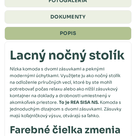
FOTOGALÉRIA
DOKUMENTY
POPIS
Lacný nočný stolík
Nízka komoda s dvomi zásuvkami a peknými
modernými úchytkami. Využijete ju ako nočný stolík
na odloženie príručných vecí, ktoré by ste mohli
potrebovať počas relaxu alebo ako nižší zásuvkový
kontajner na doklady a drobnosti umiestnený v
akomkoľvek priestore.
To je REA SISA NS.
Komoda s
jednoduchým dizajnom s dvomi zásuvkami. Zásuvky
majú koľajničkový výsuv, otvárajú sa ľahko.
Farebné čielka zmenia