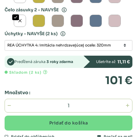
Čelo zásuvky 2 - NAVYŠE
Úchytky - NAVYŠE
(2 ks)
11,11 €
Predĺžená záruka
3 roky zdarma
Ušetríte až
Skladom (2 ks)
101 €
Množstvo :
Pridať do košíka
Pridať do obľúbených
Poslať na mail