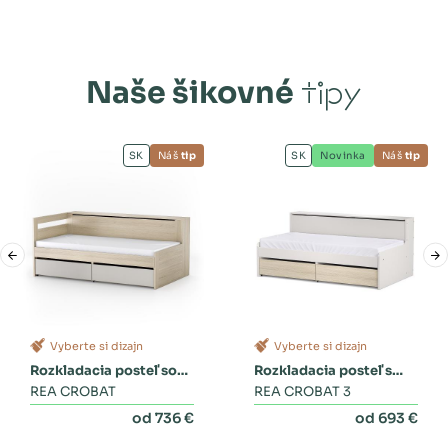
Naše šikovné
tipy
SK
Náš
tip
SK
Novinka
Náš
tip
Vyberte si dizajn
Vyberte si dizajn
Rozkladacia posteľ so
Rozkladacia posteľ s
zásuvkami
REA CROBAT
dvoma zásuvkami a
REA CROBAT 3
perinákom
od 736 €
od 693 €