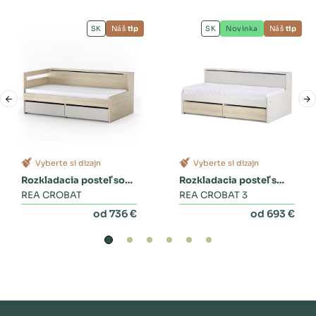
SK
Náš
tip
SK
Novinka
Náš
tip
Vyberte si dizajn
Vyberte si dizajn
Rozkladacia posteľ so
Rozkladacia posteľ s
zásuvkami
REA CROBAT
dvoma zásuvkami a
REA CROBAT 3
perinákom
od 736 €
od 693 €