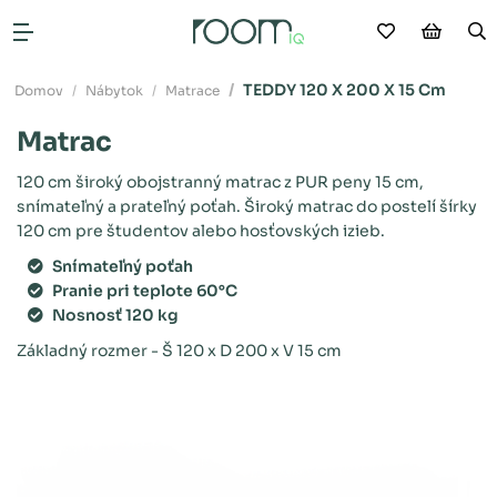
Moje obľú
Nákup
V
Otvoriť menu
TEDDY 120 X 200 X 15 Cm
Domov
Nábytok
Matrace
Matrac
120 cm široký obojstranný matrac z PUR peny 15 cm,
snímateľný a prateľný poťah. Široký matrac do postelí šírky
120 cm pre študentov alebo hosťovských izieb.
Snímateľný poťah
Pranie pri teplote 60°C
Nosnosť 120 kg
Základný rozmer - Š 120 x D 200 x V 15 cm