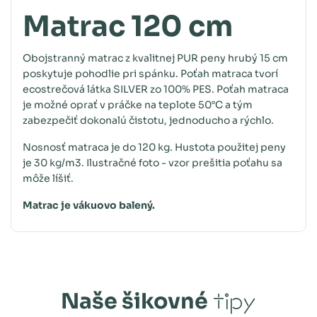
Matrac 120 cm
Obojstranný matrac z kvalitnej PUR peny hrubý 15 cm
poskytuje pohodlie pri spánku. Poťah matraca tvorí
ecostrečová látka SILVER zo 100% PES. Poťah matraca
je možné oprať v práčke na teplote 50°C a tým
zabezpečiť dokonalú čistotu, jednoducho a rýchlo.
Nosnosť matraca je do 120 kg. Hustota použitej peny
je 30 kg/m3. Ilustračné foto - vzor prešitia poťahu sa
môže líšiť.
Matrac je vákuovo balený.
Naše šikovné
tipy