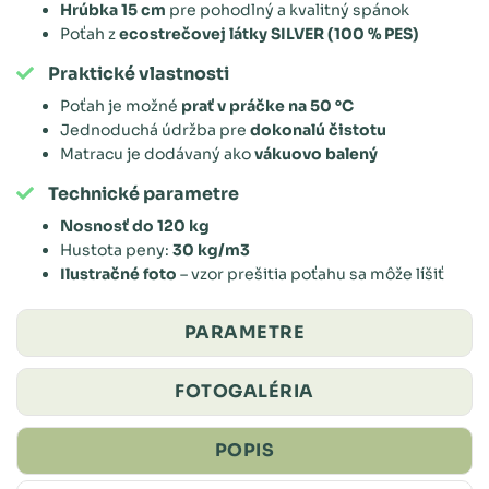
Hrúbka 15 cm
pre pohodlný a kvalitný spánok
Poťah z
ecostrečovej látky SILVER (100 % PES)
Praktické vlastnosti
Poťah je možné
prať v práčke na 50 °C
Jednoduchá údržba pre
dokonalú čistotu
Matracu je dodávaný ako
vákuovo balený
Technické parametre
Nosnosť do 120 kg
Hustota peny:
30 kg/m3
Ilustračné foto
– vzor prešitia poťahu sa môže líšiť
PARAMETRE
FOTOGALÉRIA
POPIS