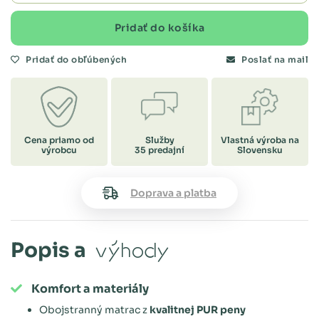
Pridať do košíka
Pridať do obľúbených
Poslať na mail
Cena priamo od
Služby
Vlastná výroba na
výrobcu
35 predajní
Slovensku
Doprava a platba
Popis a
výhody
Komfort a materiály
Obojstranný matrac z
kvalitnej PUR peny