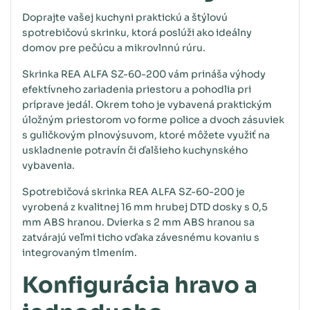
Doprajte vašej kuchyni praktickú a štýlovú
spotrebičovú skrinku, ktorá poslúži ako ideálny
domov pre pečúcu a mikrovlnnú rúru.
Skrinka REA ALFA SZ-60-200 vám prináša výhody
efektívneho zariadenia priestoru a pohodlia pri
príprave jedál. Okrem toho je vybavená praktickým
úložným priestorom vo forme police a dvoch zásuviek
s guličkovým plnovýsuvom, ktoré môžete využiť na
uskladnenie potravín či ďalšieho kuchynského
vybavenia.
Spotrebičová skrinka REA ALFA SZ-60-200 je
vyrobená z kvalitnej 16 mm hrubej DTD dosky s 0,5
mm ABS hranou. Dvierka s 2 mm ABS hranou sa
zatvárajú veľmi ticho vďaka závesnému kovaniu s
integrovaným tlmením.
Konfigurácia hravo a