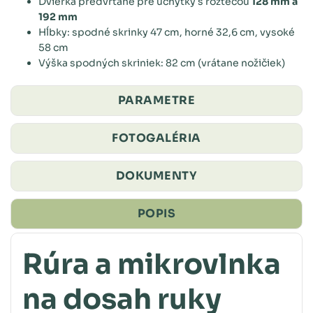
Dvierka predvŕtané pre úchytky s roztečou
128 mm a
192 mm
Hĺbky: spodné skrinky 47 cm, horné 32,6 cm, vysoké
58 cm
Výška spodných skriniek: 82 cm (vrátane nožičiek)
PARAMETRE
FOTOGALÉRIA
DOKUMENTY
POPIS
Rúra a mikrovlnka
na dosah ruky