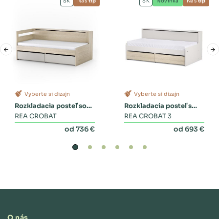
SK
Náš
tip
SK
Novinka
Náš
tip
Vyberte si dizajn
Vyberte si dizajn
Rozkladacia posteľ so
Rozkladacia posteľ s
zásuvkami
REA CROBAT
dvoma zásuvkami a
REA CROBAT 3
perinákom
od 736 €
od 693 €
O nás