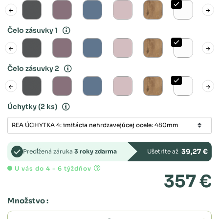
Čelo zásuvky 1
Čelo zásuvky 2
Úchytky
(2 ks)
39,27 €
Predĺžená záruka
3 roky zdarma
Ušetríte až
U vás do 4 - 6 týždňov
357 €
Množstvo :