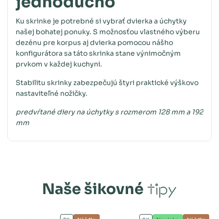
jednoducho
Ku skrinke je potrebné si vybrať dvierka a úchytky
našej bohatej ponuky. S možnosťou vlastného výberu
dezénu pre korpus aj dvierka pomocou nášho
konfigurátora sa táto skrinka stane výnimočným
prvkom v každej kuchyni.
Stabilitu skrinky zabezpečujú štyri praktické výškovo
nastaviteľné nožičky.
predvŕtané diery na úchytky s rozmerom 128 mm a 192
mm
Naše šikovné
tipy