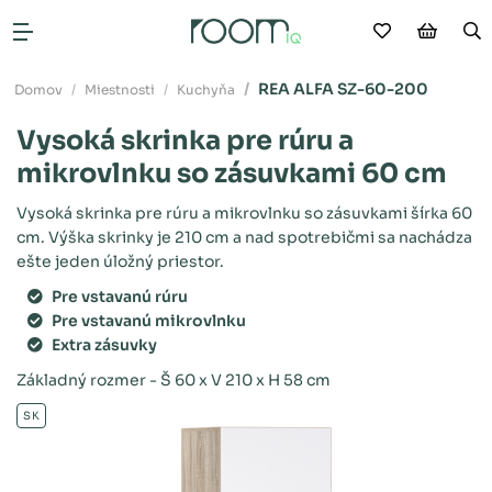
Moje obľú
Nákup
V
Otvoriť menu
REA ALFA SZ-60-200
Domov
Miestnosti
Kuchyňa
Vysoká skrinka pre rúru a
mikrovlnku so zásuvkami 60 cm
Vysoká skrinka pre rúru a mikrovlnku so zásuvkami šírka 60
cm. Výška skrinky je 210 cm a nad spotrebičmi sa nachádza
ešte jeden úložný priestor.
Pre vstavanú rúru
Pre vstavanú mikrovlnku
Extra zásuvky
Základný rozmer - Š 60 x V 210 x H 58 cm
SK