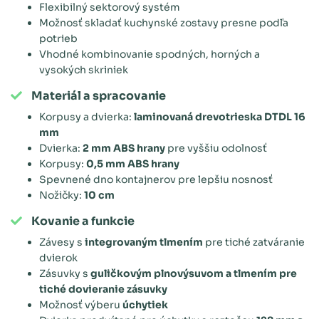
Flexibilný sektorový systém
Možnosť skladať kuchynské zostavy presne podľa
potrieb
Vhodné kombinovanie spodných, horných a
vysokých skriniek
Materiál a spracovanie
Korpusy a dvierka:
laminovaná drevotrieska DTDL 16
mm
Dvierka:
2 mm ABS hrany
pre vyššiu odolnosť
Korpusy:
0,5 mm ABS hrany
Spevnené dno kontajnerov pre lepšiu nosnosť
Nožičky:
10 cm
Kovanie a funkcie
Závesy s
integrovaným tlmením
pre tiché zatváranie
dvierok
Zásuvky s
guličkovým plnovýsuvom a tlmením pre
tiché dovieranie zásuvky
Možnosť výberu
úchytiek