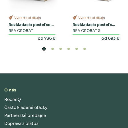
Vyberte si dizajn
Vyberte si dizajn
Rozkladacia posteľ so
Rozkladacia posteľ s
zásuvkami
REA CROBAT
dvoma zásuvkami a
REA CROBAT 3
perinákom
od 736 €
od 693 €
O nás
RoomIQ
Často kladené otázky
Partnerské predajne
Doprava a platba