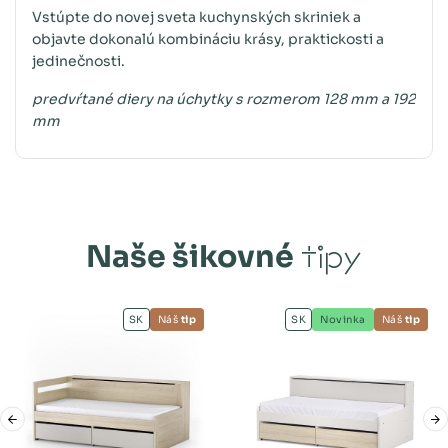
Vstúpte do novej sveta kuchynských skriniek a
objavte dokonalú kombináciu krásy, praktickosti a
jedinečnosti.
predvŕtané diery na úchytky s rozmerom 128 mm a 192
mm
Naše šikovné
tipy
SK
Náš
tip
SK
Novinka
Náš
tip