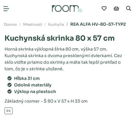
Moje obľú
Nákup
V
Otvoriť menu
REA ALFA HV-80-57-TYP2
Domov
Miestnosti
Kuchyňa
Kuchynská skrinka 80 x 57 cm
Horná skrinka výklopná šírka 80 cm, výška 57 cm.
Kuchynská skrinka s dvoma presklenými dvierkami. Cez
sklo vidíte priamo do skrinky a máte tak lepší prehľad o
tom, čo je v skrinke uložené.
Hĺbka 31 cm
Odolné materiály
Výklop na piestoch
Základný rozmer - Š 80 x V 57 x H 33 cm
SK