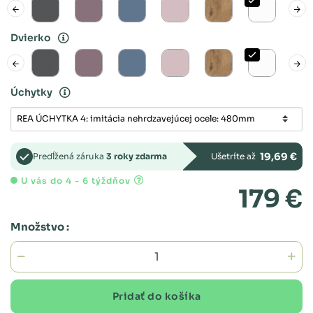
Dvierko
Úchytky
19,69 €
Predĺžená záruka
3 roky zdarma
Ušetríte až
U vás do 4 - 6 týždňov
179 €
Množstvo :
Pridať do košíka