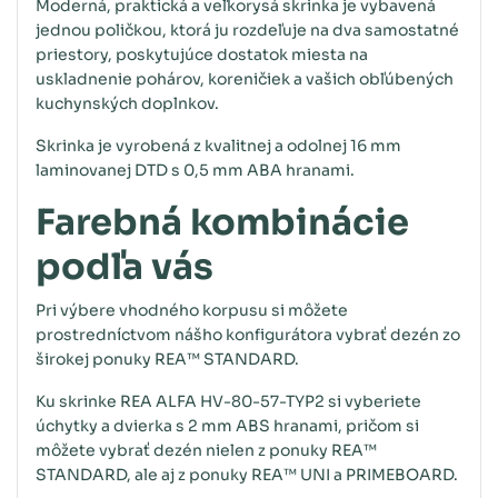
Moderná, praktická a veľkorysá skrinka je vybavená
jednou poličkou, ktorá ju rozdeľuje na dva samostatné
priestory, poskytujúce dostatok miesta na
uskladnenie pohárov, koreničiek a vašich obľúbených
kuchynských doplnkov.
Skrinka je vyrobená z kvalitnej a odolnej 16 mm
laminovanej DTD s 0,5 mm ABA hranami.
Farebná kombinácie
podľa vás
Pri výbere vhodného korpusu si môžete
prostredníctvom nášho konfigurátora vybrať dezén zo
širokej ponuky REA™ STANDARD.
Ku skrinke REA ALFA HV-80-57-TYP2 si vyberiete
úchytky a dvierka s 2 mm ABS hranami, pričom si
môžete vybrať dezén nielen z ponuky REA™
STANDARD, ale aj z ponuky REA™ UNI a PRIMEBOARD.