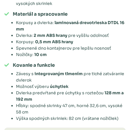
vysokých skriniek
Materiál a spracovanie
Korpusy a dvierka:
laminovaná drevotrieska DTDL 16
mm
Dvierka:
2 mm ABS hrany
pre vyššiu odolnosť
Korpusy:
0,5 mm ABS hrany
Spevnené dno kontajnerov pre lepšiu nosnosť
Nožičky:
10 cm
Kovanie a funkcie
Závesy s
integrovaným tlmením
pre tiché zatváranie
dvierok
Možnosť výberu
úchytiek
Dvierka predvŕtané pre úchytky s roztečou
128 mm a
192 mm
Hĺbky: spodné skrinky 47 cm, horné 32,6 cm, vysoké
58 cm
Výška spodných skriniek: 82 cm (vrátane nožičiek)