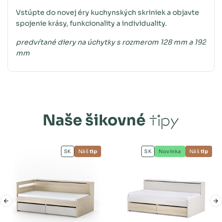
Vstúpte do novej éry kuchynských skriniek a objavte
spojenie krásy, funkcionality a individuality.
predvŕtané diery na úchytky s rozmerom 128 mm a 192
mm
Naše šikovné
tipy
SK
Náš
tip
SK
Novinka
Náš
tip