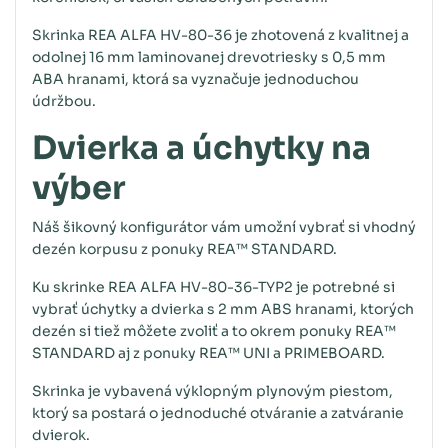
Skrinka REA ALFA HV-80-36 je zhotovená z kvalitnej a
odolnej 16 mm laminovanej drevotriesky s 0,5 mm
ABA hranami, ktorá sa vyznačuje jednoduchou
údržbou.
Dvierka a úchytky na
výber
Náš šikovný konfigurátor vám umožní vybrať si vhodný
dezén korpusu z ponuky REA™ STANDARD.
Ku skrinke REA ALFA HV-80-36-TYP2 je potrebné si
vybrať úchytky a dvierka s 2 mm ABS hranami, ktorých
dezén si tiež môžete zvoliť a to okrem ponuky REA™
STANDARD aj z ponuky REA™ UNI a PRIMEBOARD.
Skrinka je vybavená výklopným plynovým piestom,
ktorý sa postará o jednoduché otváranie a zatváranie
dvierok.