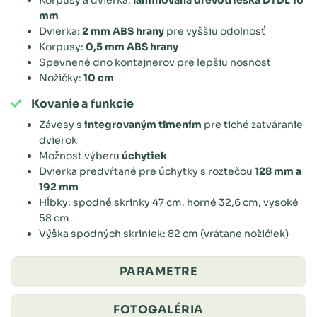
mm
Dvierka:
2 mm ABS hrany
pre vyššiu odolnosť
Korpusy:
0,5 mm ABS hrany
Spevnené dno kontajnerov pre lepšiu nosnosť
Nožičky:
10 cm
Kovanie a funkcie
Závesy s
integrovaným tlmením
pre tiché zatváranie
dvierok
Možnosť výberu
úchytiek
Dvierka predvŕtané pre úchytky s roztečou
128 mm a
192 mm
Hĺbky: spodné skrinky 47 cm, horné 32,6 cm, vysoké
58 cm
Výška spodných skriniek: 82 cm (vrátane nožičiek)
PARAMETRE
FOTOGALÉRIA