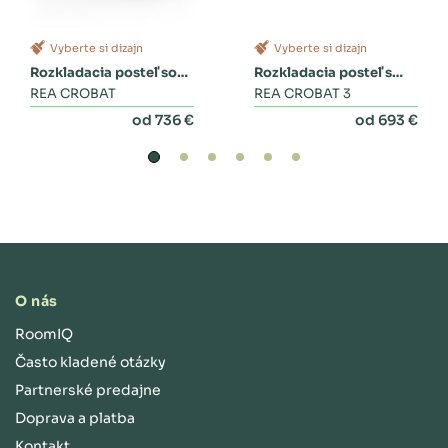
Vyberte si dizajn
Vyberte si dizajn
Rozkladacia posteľ so
Rozkladacia posteľ s
zásuvkami
REA CROBAT
dvoma zásuvkami a
REA CROBAT 3
perinákom
od 736 €
od 693 €
O nás
RoomIQ
Často kladené otázky
Partnerské predajne
Doprava a platba
Kontakt