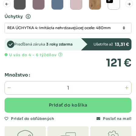
Úchytky
13,31 €
Predĺžená záruka
3 roky zdarma
Ušetríte až
U vás do 4 - 6 týždňov
121 €
Množstvo :
Pridať do košíka
Pridať do obľúbených
Poslať na mail