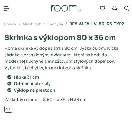
Moje obľú
Nákup
V
Otvoriť menu
REA ALFA HV-80-36-TYP2
Domov
Miestnosti
Kuchyňa
Skrinka s výklopom 80 x 36 cm
Horná skrinka výklopná šírka 80 cm, výška 36 cm. Nízka
skrinka s presklenými dvierkami, ktorá sa hodí do
modernej kuchyne s množstvom štýlových doplnkov.
Vyberte si úchytky, ktoré dotvoria skrinku.
Hĺbka 31 cm
Odolné materiály
Výklop na piestoch
Základný rozmer - Š 80 x V 36 x H 33 cm
SK