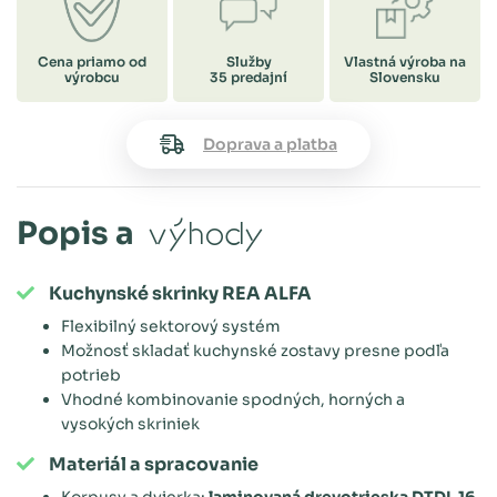
Cena priamo od
Služby
Vlastná výroba na
výrobcu
35 predajní
Slovensku
Doprava a platba
Popis a
výhody
Kuchynské skrinky REA ALFA
Flexibilný sektorový systém
Možnosť skladať kuchynské zostavy presne podľa
potrieb
Vhodné kombinovanie spodných, horných a
vysokých skriniek
Materiál a spracovanie
Korpusy a dvierka:
laminovaná drevotrieska DTDL 16