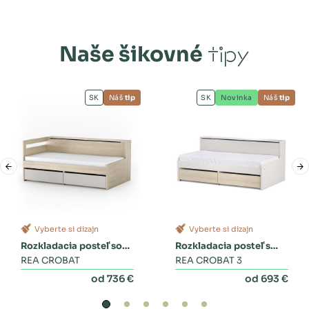
Naše šikovné
tipy
SK
Náš
tip
SK
Novinka
Náš
tip
Vyberte si dizajn
Vyberte si dizajn
Rozkladacia posteľ so
Rozkladacia posteľ s
zásuvkami
REA CROBAT
dvoma zásuvkami a
REA CROBAT 3
perinákom
od 736 €
od 693 €