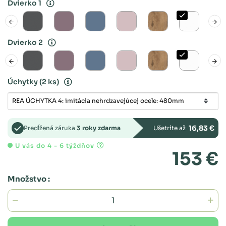
Dvierko 1
Dvierko 2
Úchytky
(2 ks)
16,83 €
Predĺžená záruka
3 roky zdarma
Ušetríte až
U vás do 4 - 6 týždňov
153 €
Množstvo :