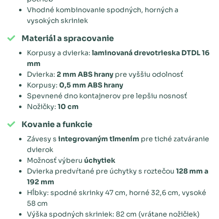
Vhodné kombinovanie spodných, horných a
vysokých skriniek
Materiál a spracovanie
Korpusy a dvierka:
laminovaná drevotrieska DTDL 16
mm
Dvierka:
2 mm ABS hrany
pre vyššiu odolnosť
Korpusy:
0,5 mm ABS hrany
Spevnené dno kontajnerov pre lepšiu nosnosť
Nožičky:
10 cm
Kovanie a funkcie
Závesy s
integrovaným tlmením
pre tiché zatváranie
dvierok
Možnosť výberu
úchytiek
Dvierka predvŕtané pre úchytky s roztečou
128 mm a
192 mm
Hĺbky: spodné skrinky 47 cm, horné 32,6 cm, vysoké
58 cm
Výška spodných skriniek: 82 cm (vrátane nožičiek)