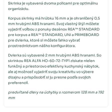
Skrinka je vybavená dvoma policami pre optimálnu
organizáciu.
Korpus skrinky má hrúbku 16 mm a je ohraničený 0,5
mm hrubými ABS hranami. Svoj vlastný štýl môžete
vyjadriť voľbou z ponuky dezénov REA™ STANDARD
pre korpus a REA™ STANDARD, UNI a PRIMEBOARD
pre dvierka, ktoré si môžete ľahko vybrať
prostredníctvom nášho konfigurátora.
Dvierka sú vybavené 2 mm hrubými ABS hranami. So
skrinkou REA ALFA HO-60-72-TYP1 získate nielen
funkčný a priestorovo efektívny kuchynský nábytok,
ale aj možnosť vyjadriť svoju kreativitu vo výbere
dizajnu a prispôsobiť si ju presne podľa svojich
preferencií.
predvŕtané diery na úchytky s rozmerom 128 mm a 192
mm