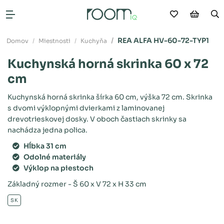
Moje obľú
Nákup
V
Otvoriť menu
REA ALFA HV-60-72-TYP1
Domov
Miestnosti
Kuchyňa
Kuchynská horná skrinka 60 x 72
cm
Kuchynská horná skrinka šírka 60 cm, výška 72 cm. Skrinka
s dvomi výklopnými dvierkami z laminovanej
drevotrieskovej dosky. V oboch častiach skrinky sa
nachádza jedna polica.
Hĺbka 31 cm
Odolné materiály
Výklop na piestoch
Základný rozmer - Š 60 x V 72 x H 33 cm
SK