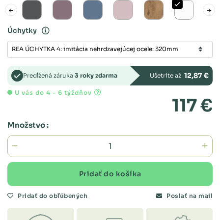
Úchytky
12,87 €
Predĺžená záruka
3 roky zdarma
Ušetríte až
U vás do 4 - 6 týždňov
117 €
Množstvo :
Pridať do košíka
Pridať do obľúbených
Poslať na mail