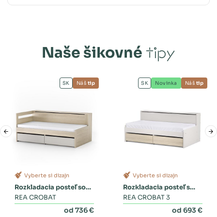
Naše šikovné
tipy
SK
Náš
tip
SK
Novinka
Náš
tip
Vyberte si dizajn
Vyberte si dizajn
Rozkladacia posteľ so
Rozkladacia posteľ s
zásuvkami
REA CROBAT
dvoma zásuvkami a
REA CROBAT 3
perinákom
od 736 €
od 693 €