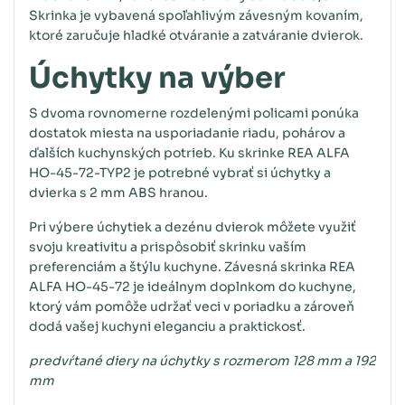
Skrinka je vybavená spoľahlivým závesným kovaním,
ktoré zaručuje hladké otváranie a zatváranie dvierok.
Úchytky na výber
S dvoma rovnomerne rozdelenými policami ponúka
dostatok miesta na usporiadanie riadu, pohárov a
ďalších kuchynských potrieb. Ku skrinke REA ALFA
HO-45-72-TYP2 je potrebné vybrať si úchytky a
dvierka s 2 mm ABS hranou.
Pri výbere úchytiek a dezénu dvierok môžete využiť
svoju kreativitu a prispôsobiť skrinku vaším
preferenciám a štýlu kuchyne. Závesná skrinka REA
ALFA HO-45-72 je ideálnym doplnkom do kuchyne,
ktorý vám pomôže udržať veci v poriadku a zároveň
dodá vašej kuchyni eleganciu a praktickosť.
predvŕtané diery na úchytky s rozmerom 128 mm a 192
mm