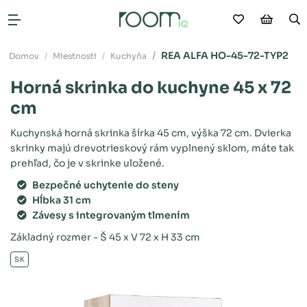
Moje obľú
Nákup
V
Otvoriť menu
REA ALFA HO-45-72-TYP2
Domov
Miestnosti
Kuchyňa
Horná skrinka do kuchyne 45 x 72
cm
Kuchynská horná skrinka šírka 45 cm, výška 72 cm. Dvierka
skrinky majú drevotrieskový rám vyplnený sklom, máte tak
prehľad, čo je v skrinke uložené.
Bezpečné uchytenie do steny
Hĺbka 31 cm
Závesy s integrovaným tlmením
Základný rozmer - Š 45 x V 72 x H 33 cm
SK