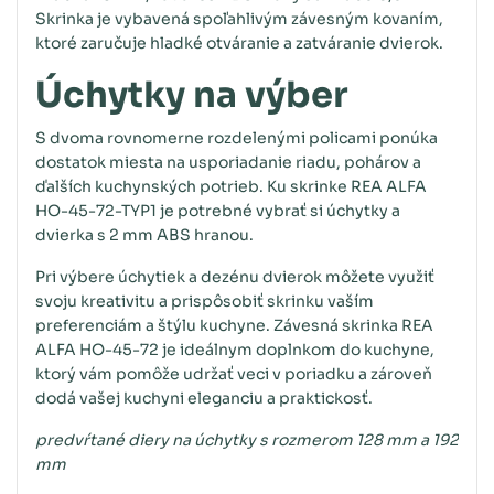
Skrinka je vybavená spoľahlivým závesným kovaním,
ktoré zaručuje hladké otváranie a zatváranie dvierok.
Úchytky na výber
S dvoma rovnomerne rozdelenými policami ponúka
dostatok miesta na usporiadanie riadu, pohárov a
ďalších kuchynských potrieb. Ku skrinke REA ALFA
HO-45-72-TYP1 je potrebné vybrať si úchytky a
dvierka s 2 mm ABS hranou.
Pri výbere úchytiek a dezénu dvierok môžete využiť
svoju kreativitu a prispôsobiť skrinku vaším
preferenciám a štýlu kuchyne. Závesná skrinka REA
ALFA HO-45-72 je ideálnym doplnkom do kuchyne,
ktorý vám pomôže udržať veci v poriadku a zároveň
dodá vašej kuchyni eleganciu a praktickosť.
predvŕtané diery na úchytky s rozmerom 128 mm a 192
mm