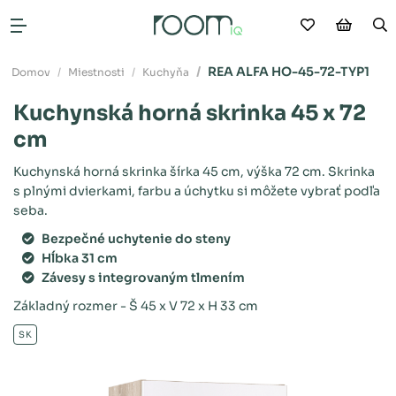
Moje obľú
Nákup
V
Otvoriť menu
REA ALFA HO-45-72-TYP1
Domov
Miestnosti
Kuchyňa
Kuchynská horná skrinka 45 x 72
cm
Kuchynská horná skrinka šírka 45 cm, výška 72 cm. Skrinka
s plnými dvierkami, farbu a úchytku si môžete vybrať podľa
seba.
Bezpečné uchytenie do steny
Hĺbka 31 cm
Závesy s integrovaným tlmením
Základný rozmer - Š 45 x V 72 x H 33 cm
SK