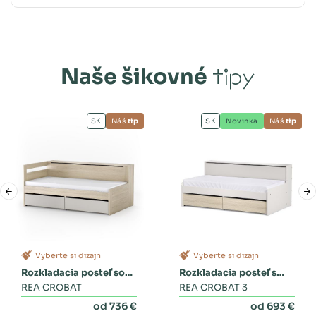
Naše šikovné
tipy
SK
Náš
tip
SK
Novinka
Náš
tip
Vyberte si dizajn
Vyberte si dizajn
Rozkladacia posteľ so
Rozkladacia posteľ s
zásuvkami
REA CROBAT
dvoma zásuvkami a
REA CROBAT 3
perinákom
od 736 €
od 693 €