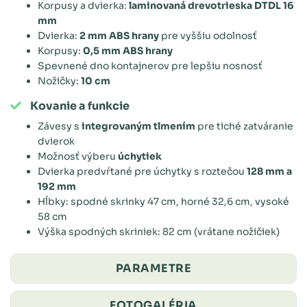
Korpusy a dvierka:
laminovaná drevotrieska DTDL 16
mm
Dvierka:
2 mm ABS hrany
pre vyššiu odolnosť
Korpusy:
0,5 mm ABS hrany
Spevnené dno kontajnerov pre lepšiu nosnosť
Nožičky:
10 cm
Kovanie a funkcie
Závesy s
integrovaným tlmením
pre tiché zatváranie
dvierok
Možnosť výberu
úchytiek
Dvierka predvŕtané pre úchytky s roztečou
128 mm a
192 mm
Hĺbky: spodné skrinky 47 cm, horné 32,6 cm, vysoké
58 cm
Výška spodných skriniek: 82 cm (vrátane nožičiek)
PARAMETRE
FOTOGALÉRIA