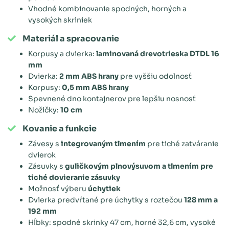
Vhodné kombinovanie spodných, horných a
vysokých skriniek
Materiál a spracovanie
Korpusy a dvierka:
laminovaná drevotrieska DTDL 16
mm
Dvierka:
2 mm ABS hrany
pre vyššiu odolnosť
Korpusy:
0,5 mm ABS hrany
Spevnené dno kontajnerov pre lepšiu nosnosť
Nožičky:
10 cm
Kovanie a funkcie
Závesy s
integrovaným tlmením
pre tiché zatváranie
dvierok
Zásuvky s
guličkovým plnovýsuvom a tlmením pre
tiché dovieranie zásuvky
Možnosť výberu
úchytiek
Dvierka predvŕtané pre úchytky s roztečou
128 mm a
192 mm
Hĺbky: spodné skrinky 47 cm, horné 32,6 cm, vysoké