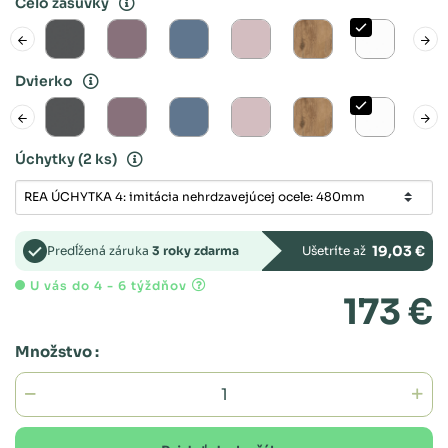
Čelo zásuvky
Dvierko
Úchytky
(2 ks)
19,03 €
Predĺžená záruka
3 roky zdarma
Ušetríte až
U vás do 4 - 6 týždňov
173 €
Množstvo :