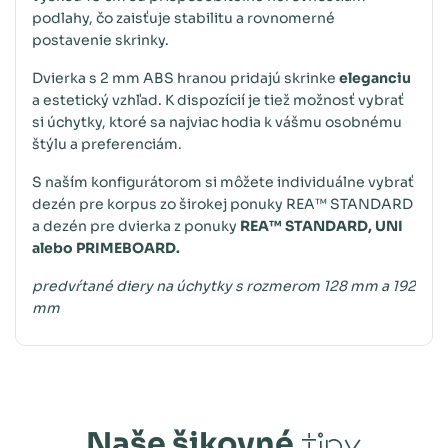
podlahy, čo zaisťuje stabilitu a rovnomerné
postavenie skrinky.
Dvierka s 2 mm ABS hranou pridajú skrinke
eleganciu
a estetický vzhľad. K dispozícií je tiež možnosť vybrať
si úchytky, ktoré sa najviac hodia k vášmu osobnému
štýlu a preferenciám.
S naším konfigurátorom si môžete individuálne vybrať
dezén pre korpus zo širokej ponuky REA™ STANDARD
a dezén pre dvierka z ponuky
REA™ STANDARD, UNI
alebo PRIMEBOARD.
predvŕtané diery na úchytky s rozmerom 128 mm a 192
mm
Naše šikovné
tipy