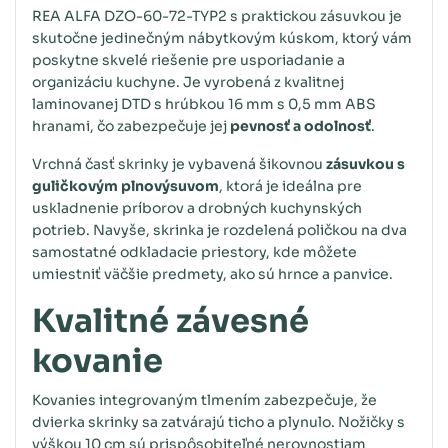
REA ALFA DZO-60-72-TYP2 s praktickou zásuvkou je
skutočne jedinečným nábytkovým kúskom, ktorý vám
poskytne skvelé riešenie pre usporiadanie a
organizáciu kuchyne. Je vyrobená z kvalitnej
laminovanej DTD s hrúbkou 16 mm s 0,5 mm ABS
hranami, čo zabezpečuje jej
pevnosť a odolnosť
.
Vrchná časť skrinky je vybavená šikovnou
zásuvkou s
guličkovým plnovýsuvom
, ktorá je ideálna pre
uskladnenie príborov a drobných kuchynských
potrieb. Navyše, skrinka je rozdelená poličkou na dva
samostatné odkladacie priestory, kde môžete
umiestniť väčšie predmety, ako sú hrnce a panvice.
Kvalitné závesné
kovanie
Kovanies integrovaným tlmením zabezpečuje, že
dvierka skrinky sa zatvárajú ticho a plynulo. Nožičky s
výškou 10 cm sú prispôsobiteľné nerovnostiam