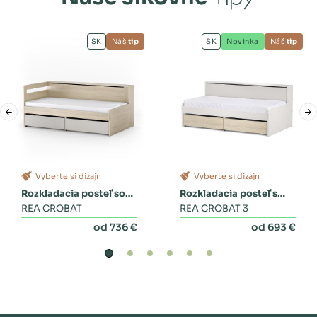
SK
Náš
tip
SK
Novinka
Náš
tip
Vyberte si dizajn
Vyberte si dizajn
Rozkladacia posteľ so
Rozkladacia posteľ s
zásuvkami
REA CROBAT
dvoma zásuvkami a
REA CROBAT 3
perinákom
od 736 €
od 693 €