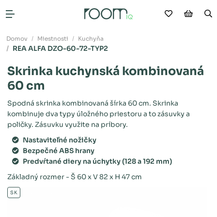
Moje obľú
Nákup
V
Otvoriť menu
Domov
Miestnosti
Kuchyňa
REA ALFA DZO-60-72-TYP2
Skrinka kuchynská kombinovaná
60 cm
Spodná skrinka kombinovaná šírka 60 cm. Skrinka
kombinuje dva typy úložného priestoru a to zásuvky a
poličky. Zásuvku využite na príbory.
Nastaviteľné nožičky
Bezpečné ABS hrany
Predvŕtané diery na úchytky (128 a 192 mm)
Základný rozmer - Š 60 x V 82 x H 47 cm
SK