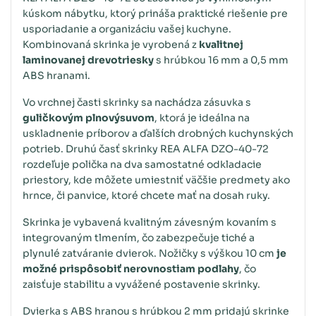
kúskom nábytku, ktorý prináša praktické riešenie pre
usporiadanie a organizáciu vašej kuchyne.
Kombinovaná skrinka je vyrobená z
kvalitnej
laminovanej drevotriesky
s hrúbkou 16 mm a 0,5 mm
ABS hranami.
Vo vrchnej časti skrinky sa nachádza zásuvka s
guličkovým plnovýsuvom
, ktorá je ideálna na
uskladnenie príborov a ďalších drobných kuchynských
potrieb. Druhú časť skrinky REA ALFA DZO-40-72
rozdeľuje polička na dva samostatné odkladacie
priestory, kde môžete umiestniť väčšie predmety ako
hrnce, či panvice, ktoré chcete mať na dosah ruky.
Skrinka je vybavená kvalitným závesným kovaním s
integrovaným tlmením, čo zabezpečuje tiché a
plynulé zatváranie dvierok. Nožičky s výškou 10 cm
je
možné prispôsobiť nerovnostiam podlahy
, čo
zaisťuje stabilitu a vyvážené postavenie skrinky.
Dvierka s ABS hranou s hrúbkou 2 mm pridajú skrinke