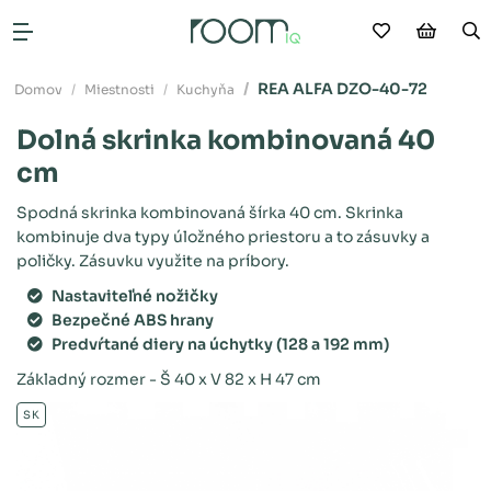
Moje obľú
Nákup
V
Otvoriť menu
REA ALFA DZO-40-72
Domov
Miestnosti
Kuchyňa
Dolná skrinka kombinovaná 40
cm
Spodná skrinka kombinovaná šírka 40 cm. Skrinka
kombinuje dva typy úložného priestoru a to zásuvky a
poličky. Zásuvku využite na príbory.
Nastaviteľné nožičky
Bezpečné ABS hrany
Predvŕtané diery na úchytky (128 a 192 mm)
Základný rozmer - Š 40 x V 82 x H 47 cm
SK