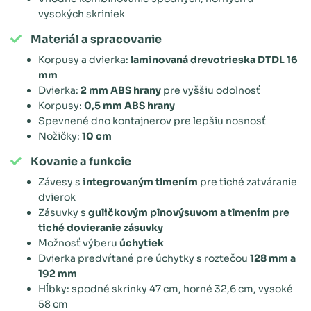
vysokých skriniek
Materiál a spracovanie
Korpusy a dvierka:
laminovaná drevotrieska DTDL 16
mm
Dvierka:
2 mm ABS hrany
pre vyššiu odolnosť
Korpusy:
0,5 mm ABS hrany
Spevnené dno kontajnerov pre lepšiu nosnosť
Nožičky:
10 cm
Kovanie a funkcie
Závesy s
integrovaným tlmením
pre tiché zatváranie
dvierok
Zásuvky s
guličkovým plnovýsuvom a tlmením pre
tiché dovieranie zásuvky
Možnosť výberu
úchytiek
Dvierka predvŕtané pre úchytky s roztečou
128 mm a
192 mm
Hĺbky: spodné skrinky 47 cm, horné 32,6 cm, vysoké
58 cm