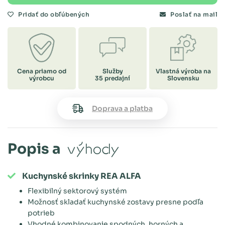
Pridať do obľúbených
Poslať na mail
Cena priamo od
Služby
Vlastná výroba na
výrobcu
35 predajní
Slovensku
Doprava a platba
Popis a
výhody
Kuchynské skrinky REA ALFA
Flexibilný sektorový systém
Možnosť skladať kuchynské zostavy presne podľa
potrieb
Vhodné kombinovanie spodných, horných a