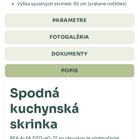
Výška spodných skriniek: 82 cm (vrátane nožičiek)
PARAMETRE
FOTOGALÉRIA
DOKUMENTY
POPIS
Spodná
kuchynská
skrinka
REA ALFA DZO-40-72
so zásuvkou je výnimočným