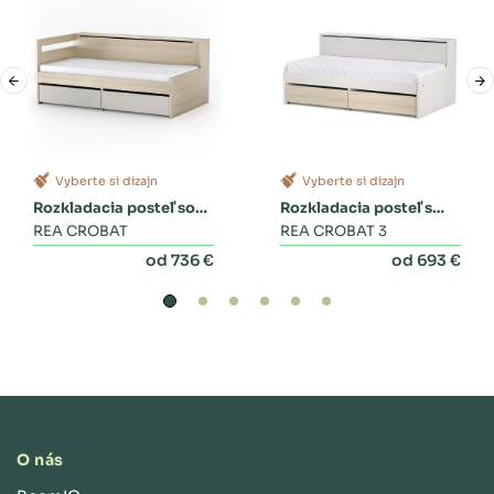
Vyberte si dizajn
Vyberte si dizajn
Rozkladacia posteľ so
Rozkladacia posteľ s
zásuvkami
REA CROBAT
dvoma zásuvkami a
REA CROBAT 3
perinákom
od 736 €
od 693 €
O nás