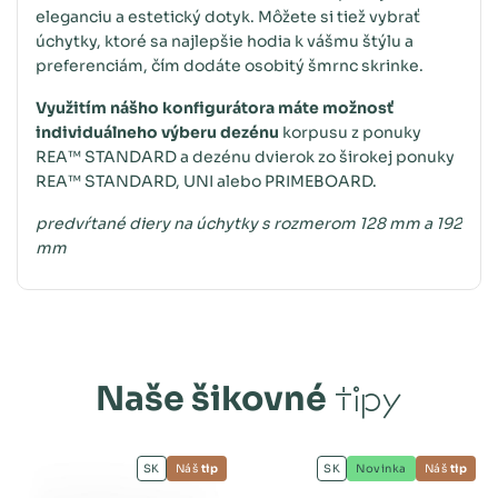
eleganciu a estetický dotyk. Môžete si tiež vybrať
úchytky, ktoré sa najlepšie hodia k vášmu štýlu a
preferenciám, čím dodáte osobitý šmrnc skrinke.
Využitím nášho konfigurátora máte možnosť
individuálneho výberu dezénu
korpusu z ponuky
REA™ STANDARD a dezénu dvierok zo širokej ponuky
REA™ STANDARD, UNI alebo PRIMEBOARD.
predvŕtané diery na úchytky s rozmerom 128 mm a 192
mm
Naše šikovné
tipy
SK
Náš
tip
SK
Novinka
Náš
tip