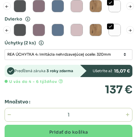
Dvierko
Úchytky
(2 ks)
15,07 €
Predĺžená záruka
3 roky zdarma
Ušetríte až
U vás do 4 - 6 týždňov
137 €
Množstvo :
Pridať do košíka