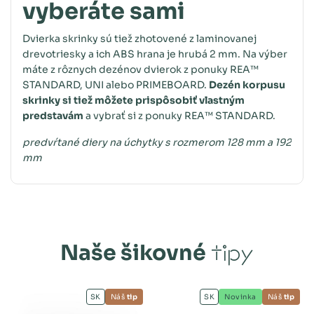
vyberáte sami
Dvierka skrinky sú tiež zhotovené z laminovanej
drevotriesky a ich ABS hrana je hrubá 2 mm. Na výber
máte z rôznych dezénov dvierok z ponuky REA™
STANDARD, UNI alebo PRIMEBOARD.
Dezén korpusu
skrinky si tiež môžete prispôsobiť vlastným
predstavám
a vybrať si z ponuky REA™ STANDARD.
predvŕtané diery na úchytky s rozmerom 128 mm a 192
mm
Naše šikovné
tipy
SK
Náš
tip
SK
Novinka
Náš
tip