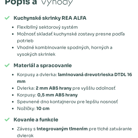
Popis a
výhody
Kuchynské skrinky REA ALFA
Flexibilný sektorový systém
Možnosť skladať kuchynské zostavy presne podľa
potrieb
Vhodné kombinovanie spodných, horných a
vysokých skriniek
Materiál a spracovanie
Korpusy a dvierka:
laminovaná drevotrieska DTDL 16
mm
Dvierka:
2 mm ABS hrany
pre vyššiu odolnosť
Korpusy:
0,5 mm ABS hrany
Spevnené dno kontajnerov pre lepšiu nosnosť
Nožičky:
10 cm
Kovanie a funkcie
Závesy s
integrovaným tlmením
pre tiché zatváranie
dvierok