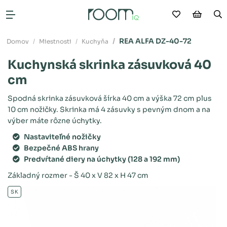
Moje obľú
Nákup
V
Otvoriť menu
REA ALFA DZ-40-72
Domov
Miestnosti
Kuchyňa
Kuchynská skrinka zásuvková 40
cm
Spodná skrinka zásuvková šírka 40 cm a výška 72 cm plus
10 cm nožičky. Skrinka má 4 zásuvky s pevným dnom a na
výber máte rôzne úchytky.
Nastaviteľné nožičky
Bezpečné ABS hrany
Predvŕtané diery na úchytky (128 a 192 mm)
Základný rozmer - Š 40 x V 82 x H 47 cm
SK