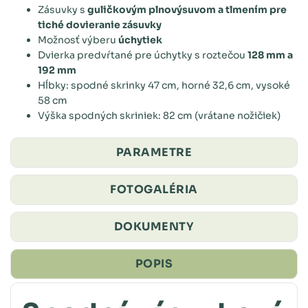
Zásuvky s
guličkovým plnovýsuvom a tlmením pre
tiché dovieranie zásuvky
Možnosť výberu
úchytiek
Dvierka predvŕtané pre úchytky s roztečou
128 mm a
192 mm
Hĺbky: spodné skrinky 47 cm, horné 32,6 cm, vysoké
58 cm
Výška spodných skriniek: 82 cm (vrátane nožičiek)
PARAMETRE
FOTOGALÉRIA
DOKUMENTY
POPIS