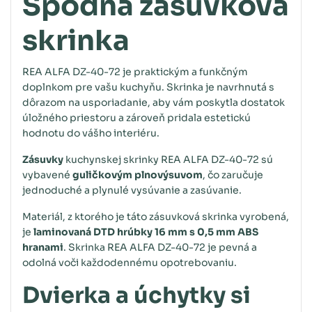
Spodná zásuvková
skrinka
REA ALFA DZ-40-72 je praktickým a funkčným
doplnkom pre vašu kuchyňu. Skrinka je navrhnutá s
dôrazom na usporiadanie, aby vám poskytla dostatok
úložného priestoru a zároveň pridala estetickú
hodnotu do vášho interiéru.
Zásuvky
kuchynskej skrinky REA ALFA DZ-40-72 sú
vybavené
guličkovým plnovýsuvom
, čo zaručuje
jednoduché a plynulé vysúvanie a zasúvanie.
Materiál, z ktorého je táto zásuvková skrinka vyrobená,
je
laminovaná DTD hrúbky 16 mm s 0,5 mm ABS
hranami
. Skrinka REA ALFA DZ-40-72 je pevná a
odolná voči každodennému opotrebovaniu.
Dvierka a úchytky si