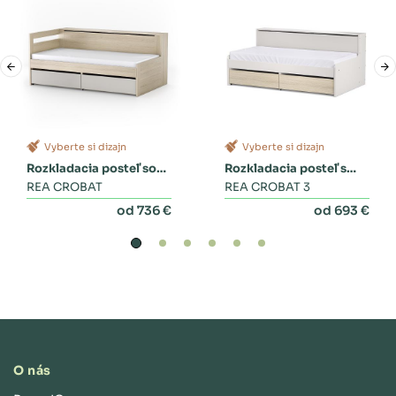
Vyberte si dizajn
Vyberte si dizajn
Rozkladacia posteľ so
Rozkladacia posteľ s
zásuvkami
REA CROBAT
dvoma zásuvkami a
REA CROBAT 3
perinákom
od 736 €
od 693 €
O nás