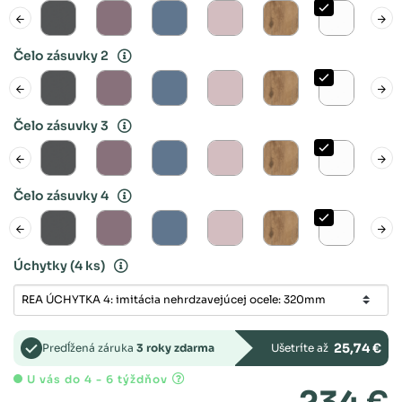
Čelo zásuvky 2
Čelo zásuvky 3
Čelo zásuvky 4
Úchytky
(4 ks)
25,74 €
Predĺžená záruka
3 roky zdarma
Ušetríte až
U vás do 4 - 6 týždňov