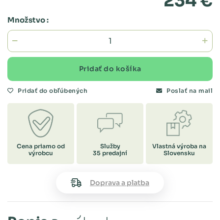
234 €
Množstvo :
Pridať do košíka
Pridať do obľúbených
Poslať na mail
Cena priamo od
Služby
Vlastná výroba na
výrobcu
35 predajní
Slovensku
Doprava a platba