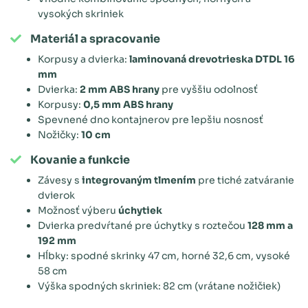
vysokých skriniek
Materiál a spracovanie
Korpusy a dvierka:
laminovaná drevotrieska DTDL 16
mm
Dvierka:
2 mm ABS hrany
pre vyššiu odolnosť
Korpusy:
0,5 mm ABS hrany
Spevnené dno kontajnerov pre lepšiu nosnosť
Nožičky:
10 cm
Kovanie a funkcie
Závesy s
integrovaným tlmením
pre tiché zatváranie
dvierok
Možnosť výberu
úchytiek
Dvierka predvŕtané pre úchytky s roztečou
128 mm a
192 mm
Hĺbky: spodné skrinky 47 cm, horné 32,6 cm, vysoké
58 cm
Výška spodných skriniek: 82 cm (vrátane nožičiek)