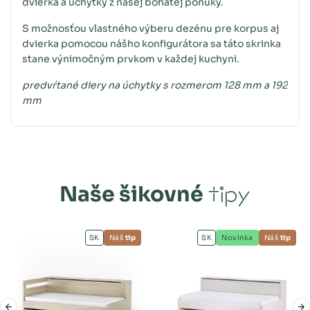
dvierka a úchytky z našej bohatej ponuky.
S možnosťou vlastného výberu dezénu pre korpus aj
dvierka pomocou nášho konfigurátora sa táto skrinka
stane výnimočným prvkom v každej kuchyni.
predvŕtané diery na úchytky s rozmerom 128 mm a 192
mm
Naše šikovné
tipy
SK
Náš
tip
SK
Novinka
Náš
tip