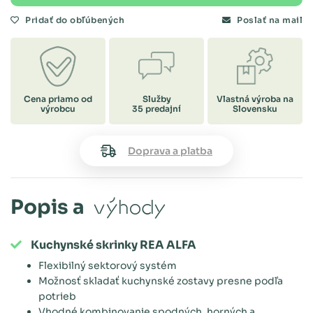
Pridať do obľúbených
Poslať na mail
Cena priamo od
Služby
Vlastná výroba na
výrobcu
35 predajní
Slovensku
Doprava a platba
Popis a
výhody
Kuchynské skrinky REA ALFA
Flexibilný sektorový systém
Možnosť skladať kuchynské zostavy presne podľa
potrieb
Vhodné kombinovanie spodných, horných a