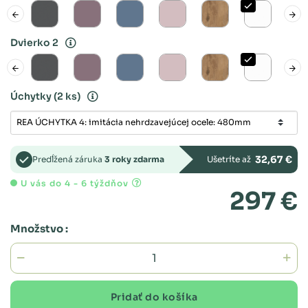
Dvierko 2
Úchytky
(2 ks)
32,67 €
Predĺžená záruka
3 roky zdarma
Ušetríte až
U vás do 4 - 6 týždňov
297 €
Množstvo :
Pridať do košíka