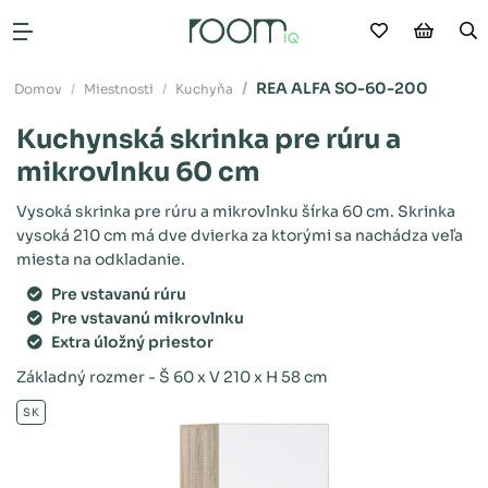
Moje obľú
Nákup
V
Otvoriť menu
REA ALFA SO-60-200
Domov
Miestnosti
Kuchyňa
Kuchynská skrinka pre rúru a
mikrovlnku 60 cm
Vysoká skrinka pre rúru a mikrovlnku šírka 60 cm. Skrinka
vysoká 210 cm má dve dvierka za ktorými sa nachádza veľa
miesta na odkladanie.
Pre vstavanú rúru
Pre vstavanú mikrovlnku
Extra úložný priestor
Základný rozmer - Š 60 x V 210 x H 58 cm
SK