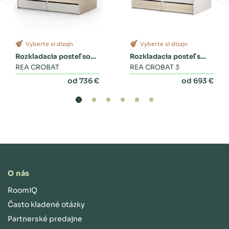
Vyberte si dizajn
Vyberte si dizajn
Rozkladacia posteľ so
Rozkladacia posteľ s
zásuvkami
REA CROBAT
dvoma zásuvkami a
REA CROBAT 3
perinákom
od 736 €
od 693 €
O nás
RoomIQ
Často kladené otázky
Partnerské predajne