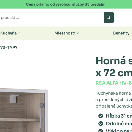
Cena priamo od výrobcu, služby 35 predajní.
Kuchyňa
Miestnosti
Benefity
-72-TYP7
Horná 
x 72 c
REA ALFA HV-
Kuchynská horná 
a presklených dv
pribalená úchytka
Hĺbka 31 c
Odolné mat
Výklop na 