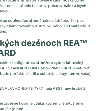
 je rozdelená na štyri rovnaké časti, vďaka čomu
estor na uloženie tanierov, pohárov, šálok a iných
lnkov.
okou odolnosťou aj nenáročnou údržbou. Korpus
bený z laminovaného 16 mm hrubého DTD materiálu s
ami.
tkých dezénoch REA™
ARD
nášho konfigurátora si môžete vybrať ľubovoľný
REA™ STANDARD, UNI alebo PRIMEBOARD a vytvoriť
á bude perfektne ladiť s ostatným nábytkom vo vašej
REA ALFA HO-80-72-TYP7 majú ABS hrany hrubé 2
je závesné kovanie vďaka, ktorému je zatváranie
ladké a jemné.