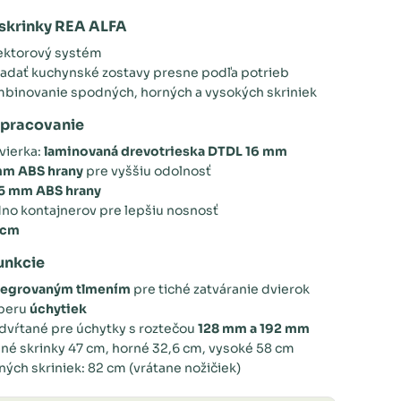
skrinky REA ALFA
sektorový systém
adať kuchynské zostavy presne podľa potrieb
binovanie spodných, horných a vysokých skriniek
spracovanie
vierka:
laminovaná drevotrieska DTDL 16 mm
mm ABS hrany
pre vyššiu odolnosť
5 mm ABS hrany
o kontajnerov pre lepšiu nosnosť
 cm
unkcie
tegrovaným tlmením
pre tiché zatváranie dvierok
beru
úchytiek
dvŕtané pre úchytky s roztečou
128 mm a 192 mm
né skrinky 47 cm, horné 32,6 cm, vysoké 58 cm
ých skriniek: 82 cm (vrátane nožičiek)