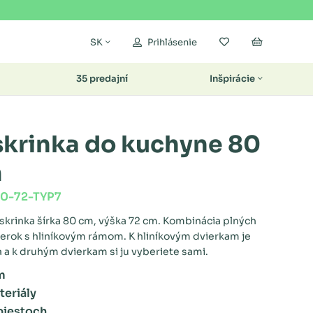
Moje obľúbené
Nákupný k
SK
Prihlásenie
35 predajní
Inšpirácie
skrinka do kuchyne 80
m
80-72-TYP7
skrinka šírka 80 cm, výška 72 cm. Kombinácia plných
ierok s hliníkovým rámom. K hliníkovým dvierkam je
 a k druhým dvierkam si ju vyberiete sami.
m
eriály
piestoch