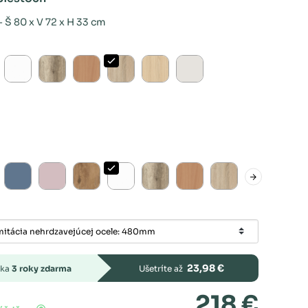
 Š 80 x V 72 x H 33 cm
23,98 €
uka
3 roky zdarma
Ušetríte až
218 €