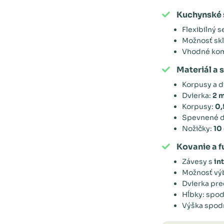
Kuchynské 
Flexibilný 
Možnosť skl
Vhodné kom
Materiál a 
Korpusy a d
Dvierka:
2 
Korpusy:
0,
Spevnené dn
Nožičky:
10
Kovanie a f
Závesy s
in
Možnosť vý
Dvierka pre
Hĺbky: spod
Výška spodn