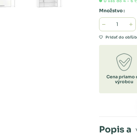
U vás do 4 - 6 
Množstvo :
Pridať do obľú
Cena priamo 
výrobcu
Popis a