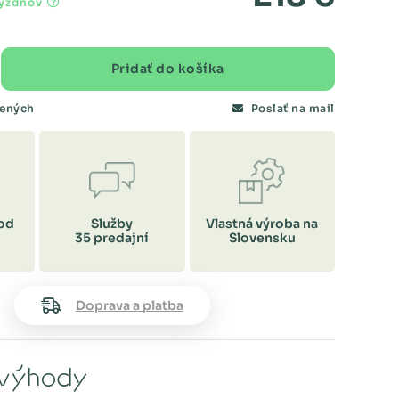
týždňov
Pridať do košíka
bených
Poslať na mail
od
Služby
Vlastná výroba na
35 predajní
Slovensku
Doprava a platba
výhody