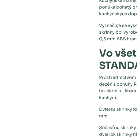
Kuchynská skrinka
ponúka bohatý pri
kuchynských dop
Vyznačuje sa vys
skrinky bol vyro
0,5 mm ABS hran
Vo vše
STAND
Prostredníctvom 
dezén z ponuky 
tak skrinku, ktor
kuchyni.
Dvierka skrinky 
mm.
Súčasťou skrinky 
dvierok skrinky h