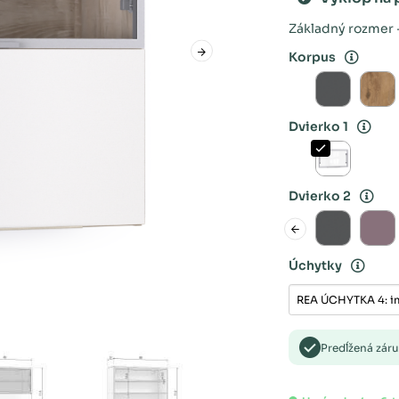
Základný rozmer -
Korpus
Dvierko 1
Dvierko 2
Úchytky
Predĺžená zár