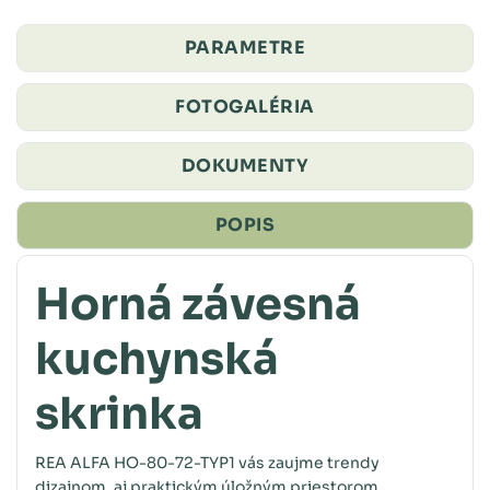
PARAMETRE
FOTOGALÉRIA
DOKUMENTY
POPIS
Horná závesná
kuchynská
skrinka
REA ALFA HO-80-72-TYP1 vás zaujme trendy
dizajnom, aj praktickým úložným priestorom.