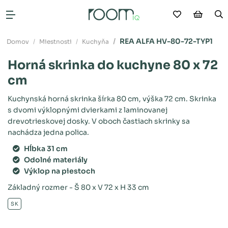
Moje obľú
Nákup
V
Otvoriť menu
REA ALFA HV-80-72-TYP1
Domov
Miestnosti
Kuchyňa
Horná skrinka do kuchyne 80 x 72
cm
Kuchynská horná skrinka šírka 80 cm, výška 72 cm. Skrinka
s dvomi výklopnými dvierkami z laminovanej
drevotrieskovej dosky. V oboch častiach skrinky sa
nachádza jedna polica.
Hĺbka 31 cm
Odolné materiály
Výklop na piestoch
Základný rozmer - Š 80 x V 72 x H 33 cm
SK