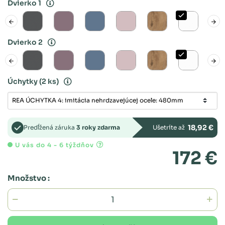
Dvierko 1
Dvierko 2
Úchytky
(2 ks)
18,92 €
Predĺžená záruka
3 roky zdarma
Ušetríte až
U vás do 4 - 6 týždňov
172 €
Množstvo :