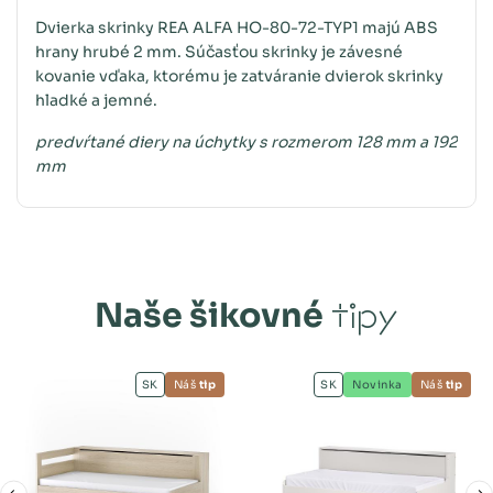
Dvierka skrinky REA ALFA HO-80-72-TYP1 majú ABS
hrany hrubé 2 mm. Súčasťou skrinky je závesné
kovanie vďaka, ktorému je zatváranie dvierok skrinky
hladké a jemné.
predvŕtané diery na úchytky s rozmerom 128 mm a 192
mm
Naše šikovné
tipy
SK
Náš
tip
SK
Novinka
Náš
tip