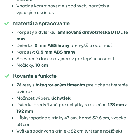
Vhodné kombinovanie spodných, horných a
vysokých skriniek
Materiál a spracovanie
Korpusy a dvierka:
laminovaná drevotrieska DTDL 16
mm
Dvierka:
2 mm ABS hrany
pre vyššiu odolnosť
Korpusy:
0,5 mm ABS hrany
Spevnené dno kontajnerov pre lepšiu nosnosť
Nožičky:
10 cm
Kovanie a funkcie
Závesy s
integrovaným tlmením
pre tiché zatváranie
dvierok
Možnosť výberu
úchytiek
Dvierka predvŕtané pre úchytky s roztečou
128 mm a
192 mm
Hĺbky: spodné skrinky 47 cm, horné 32,6 cm, vysoké
58 cm
Výška spodných skriniek: 82 cm (vrátane nožičiek)