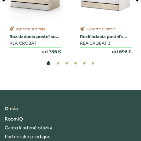
Vyberte si dizajn
Vyberte si dizajn
Rozkladacia posteľ so
Rozkladacia posteľ s
zásuvkami
REA CROBAT
dvoma zásuvkami a
REA CROBAT 3
perinákom
od 736 €
od 693 €
O nás
RoomIQ
Často kladené otázky
Partnerské predajne