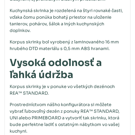
Kuchynská skrinka je rozdelená na štyri rovnaké časti,
vďaka čomu ponúka bohatý priestor na uloženie
tanierov, pohárov, šálok a iných kuchynských
doplnkov.
Korpus skrinky bol vyrobený z laminovaného 16 mm
hrubého DTD materiálu s 0,5 mm ABS hranami.
Vysoká odolnosť a
ľahká údržba
Korpus skrinky je v ponuke vo všetkých dezénoch
REA™ STANDARD.
Prostredníctvom nášho konfigurátora si môžete
vybrať ľubovoľný dezén z ponuky REA™ STANDARD,
UNI alebo PRIMEBOARD a vytvoriť tak skrinku, ktorá
bude perfektne ladiť s ostatným nábytkom vo vašej
kuchyni.