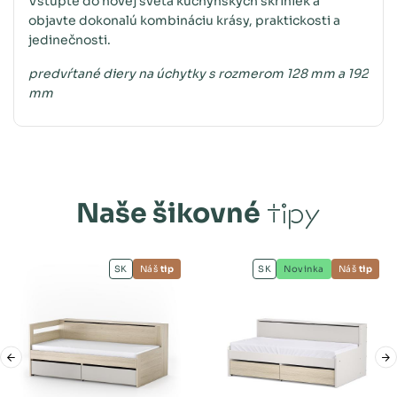
Vstúpte do novej sveta kuchynských skriniek a
objavte dokonalú kombináciu krásy, praktickosti a
jedinečnosti.
predvŕtané diery na úchytky s rozmerom 128 mm a 192
mm
Naše šikovné
tipy
SK
Náš
tip
SK
Novinka
Náš
tip