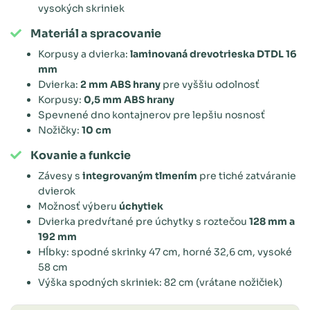
vysokých skriniek
Materiál a spracovanie
Korpusy a dvierka:
laminovaná drevotrieska DTDL 16
mm
Dvierka:
2 mm ABS hrany
pre vyššiu odolnosť
Korpusy:
0,5 mm ABS hrany
Spevnené dno kontajnerov pre lepšiu nosnosť
Nožičky:
10 cm
Kovanie a funkcie
Závesy s
integrovaným tlmením
pre tiché zatváranie
dvierok
Možnosť výberu
úchytiek
Dvierka predvŕtané pre úchytky s roztečou
128 mm a
192 mm
Hĺbky: spodné skrinky 47 cm, horné 32,6 cm, vysoké
58 cm
Výška spodných skriniek: 82 cm (vrátane nožičiek)