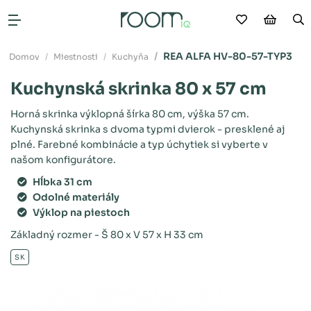
Moje obľú
Nákup
V
Otvoriť menu
REA ALFA HV-80-57-TYP3
Domov
Miestnosti
Kuchyňa
Kuchynská skrinka 80 x 57 cm
Horná skrinka výklopná šírka 80 cm, výška 57 cm.
Kuchynská skrinka s dvoma typmi dvierok - presklené aj
plné. Farebné kombinácie a typ úchytiek si vyberte v
našom konfigurátore.
Hĺbka 31 cm
Odolné materiály
Výklop na piestoch
Základný rozmer - Š 80 x V 57 x H 33 cm
SK