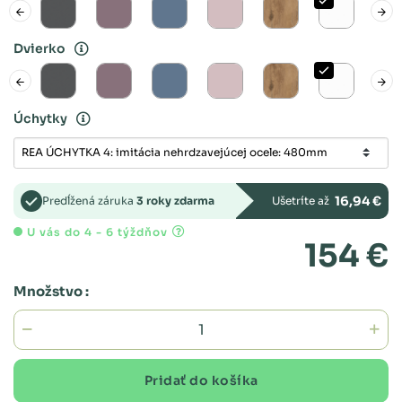
Dvierko
Úchytky
16,94 €
Predĺžená záruka
3 roky zdarma
Ušetríte až
U vás do 4 - 6 týždňov
154 €
Množstvo :
Pridať do košíka