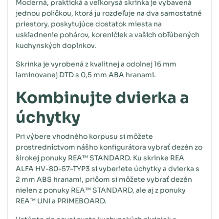
Moderná, praktická a veľkorysá skrinka je vybavená
jednou poličkou, ktorá ju rozdeľuje na dva samostatné
priestory, poskytujúce dostatok miesta na
uskladnenie pohárov, koreničiek a vašich obľúbených
kuchynských doplnkov.
Skrinka je vyrobená z kvalitnej a odolnej 16 mm
laminovanej DTD s 0,5 mm ABA hranami.
Kombinujte dvierka a
úchytky
Pri výbere vhodného korpusu si môžete
prostredníctvom nášho konfigurátora vybrať dezén zo
širokej ponuky REA™ STANDARD. Ku skrinke REA
ALFA HV-80-57-TYP3 si vyberiete úchytky a dvierka s
2 mm ABS hranami, pričom si môžete vybrať dezén
nielen z ponuky REA™ STANDARD, ale aj z ponuky
REA™ UNI a PRIMEBOARD.