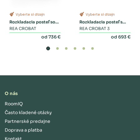
Vyberte si dizajn
Vyberte si dizajn
Rozkladacia posteľ so
Rozkladacia posteľ s
zásuvkami
REA CROBAT
dvoma zásuvkami a
REA CROBAT 3
perinákom
od 736 €
od 693 €
O nás
RoomIQ
Často kladené otázky
Partnerské predajne
Doprava a platba
Kontakt