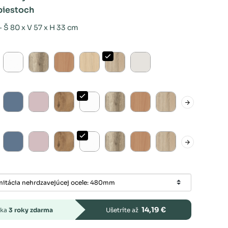
piestoch
 Š 80 x V 57 x H 33 cm
14,19 €
uka
3 roky zdarma
Ušetríte až