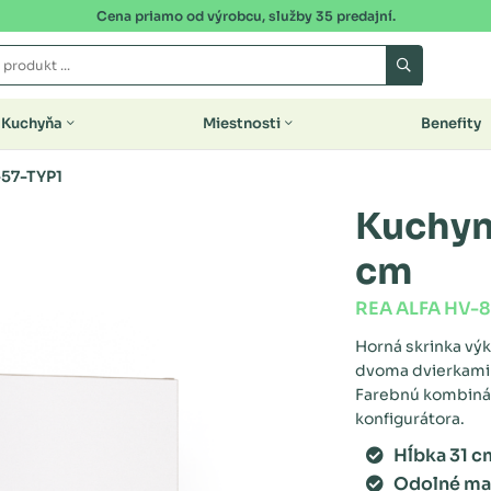
Cena priamo od výrobcu, služby 35 predajní.
Kuchyňa
Miestnosti
Benefity
57-TYP1
Kuchyn
cm
REA ALFA HV-8
Horná skrinka výk
dvoma dvierkami z
Farebnú kombinác
konfigurátora.
Hĺbka 31 c
Odolné mat