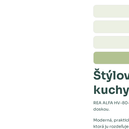
Štýlo
kuchy
REA ALFA HV-80-5
doskou.
Moderná, praktick
ktorá ju rozdeľuj