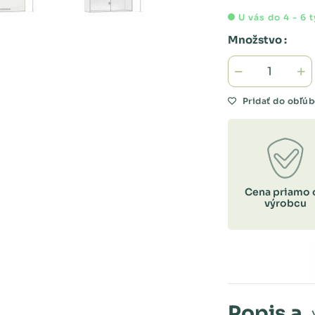
U vás do 4 - 6 
Množstvo :
Pridať do obľú
Cena priamo 
výrobcu
Popis a