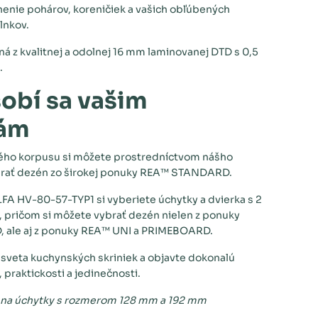
nenie pohárov, koreničiek a vašich obľúbených
lnkov.
ná z kvalitnej a odolnej 16 mm laminovanej DTD s 0,5
.
obí sa vašim
ám
ého korpusu si môžete prostredníctvom nášho
brať dezén zo širokej ponuky REA™ STANDARD.
FA HV-80-57-TYP1 si vyberiete úchytky a dvierka s 2
pričom si môžete vybrať dezén nielen z ponuky
ale aj z ponuky REA™ UNI a PRIMEBOARD.
 sveta kuchynských skriniek a objavte dokonalú
 praktickosti a jedinečnosti.
 na úchytky s rozmerom 128 mm a 192 mm