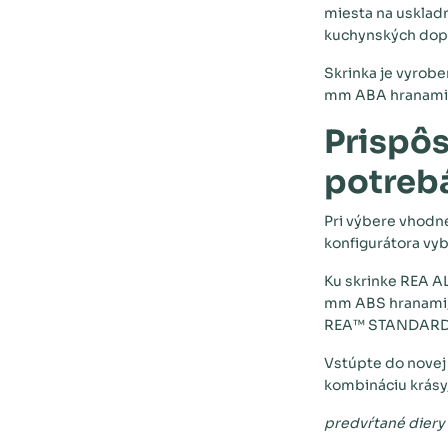
miesta na usklad
kuchynských dop
Skrinka je vyrobe
mm ABA hranami
Prispôs
potreb
Pri výbere vhodn
konfigurátora vy
Ku skrinke REA AL
mm ABS hranami, 
REA™ STANDARD, 
Vstúpte do novej
kombináciu krásy,
predvŕtané diery