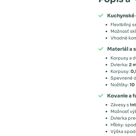
Kuchynské 
Flexibilný 
Možnosť skl
Vhodné kom
Materiál a 
Korpusy a d
Dvierka:
2 
Korpusy:
0,
Spevnené dn
Nožičky:
10
Kovanie a f
Závesy s
in
Možnosť vý
Dvierka pre
Hĺbky: spod
Výška spodn