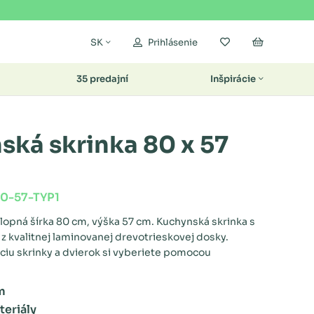
Moje obľúbené
Nákupný k
SK
Prihlásenie
35 predajní
Inšpirácie
ská skrinka 80 x 57
0-57-TYP1
lopná šírka 80 cm, výška 57 cm. Kuchynská skrinka s
 kvalitnej laminovanej drevotrieskovej dosky.
iu skrinky a dvierok si vyberiete pomocou
m
eriály