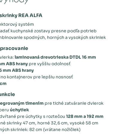
výhody
skrinky REA ALFA
sektorový systém
adať kuchynské zostavy presne podľa potrieb
binovanie spodných, horných a vysokých skriniek
spracovanie
vierka:
laminovaná drevotrieska DTDL 16 mm
mm ABS hrany
pre vyššiu odolnosť
5 mm ABS hrany
o kontajnerov pre lepšiu nosnosť
 cm
unkcie
tegrovaným tlmením
pre tiché zatváranie dvierok
beru
úchytiek
dvŕtané pre úchytky s roztečou
128 mm a 192 mm
né skrinky 47 cm, horné 32,6 cm, vysoké 58 cm
ých skriniek: 82 cm (vrátane nožičiek)