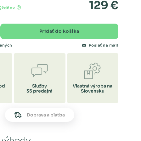
129 €
týždňov
Pridať do košíka
bených
Poslať na mail
od
Služby
Vlastná výroba na
35 predajní
Slovensku
Doprava a platba