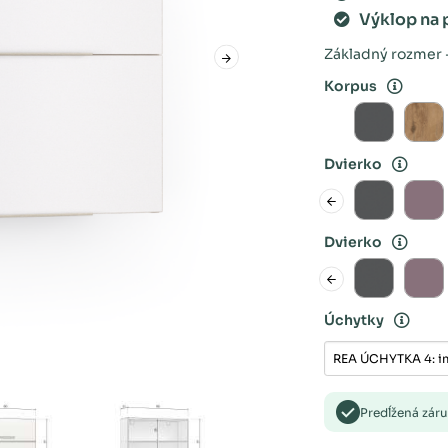
Výklop na 
Základný rozmer -
Korpus
Dvierko
Dvierko
Úchytky
Predĺžená zár