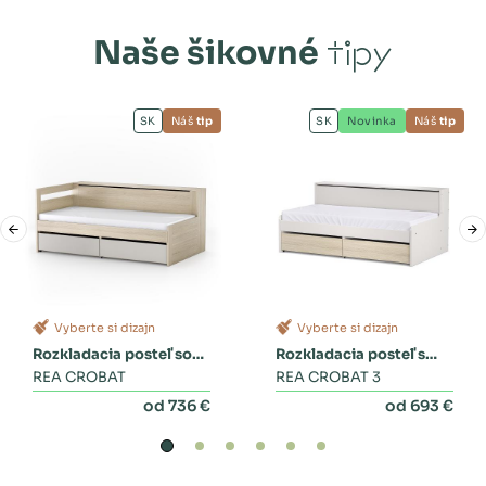
Naše šikovné
tipy
SK
Náš
tip
SK
Novinka
Náš
tip
Vyberte si dizajn
Vyberte si dizajn
Rozkladacia posteľ so
Rozkladacia posteľ s
zásuvkami
REA CROBAT
dvoma zásuvkami a
REA CROBAT 3
perinákom
od 736 €
od 693 €