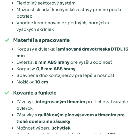
Flexibilný sektorový systém
Možnosť skladať kuchynské zostavy presne podľa
potrieb
Vhodné kombinovanie spodných, horných a
vysokých skriniek
Materiál a spracovanie
Korpusy a dvierka:
laminovaná drevotrieska DTDL 16
mm
Dvierka:
2 mm ABS hrany
pre vyššiu odolnosť
Korpusy:
0,5 mm ABS hrany
Spevnené dno kontajnerov pre lepšiu nosnosť
Nožičky:
10 cm
Kovanie a funkcie
Závesy s
integrovaným tlmením
pre tiché zatváranie
dvierok
Zásuvky s
guličkovým plnovýsuvom a tlmením pre
tiché dovieranie zásuvky
Možnosť výberu
úchytiek