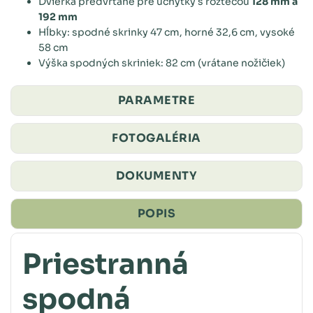
Dvierka predvŕtané pre úchytky s roztečou
128 mm a
192 mm
Hĺbky: spodné skrinky 47 cm, horné 32,6 cm, vysoké
58 cm
Výška spodných skriniek: 82 cm (vrátane nožičiek)
PARAMETRE
FOTOGALÉRIA
DOKUMENTY
POPIS
Priestranná
spodná