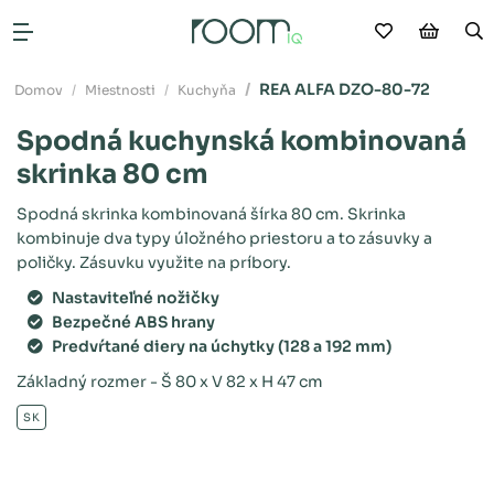
Moje obľú
Nákup
V
Otvoriť menu
REA ALFA DZO-80-72
Domov
Miestnosti
Kuchyňa
Spodná kuchynská kombinovaná
skrinka 80 cm
Spodná skrinka kombinovaná šírka 80 cm. Skrinka
kombinuje dva typy úložného priestoru a to zásuvky a
poličky. Zásuvku využite na príbory.
Nastaviteľné nožičky
Bezpečné ABS hrany
Predvŕtané diery na úchytky (128 a 192 mm)
Základný rozmer - Š 80 x V 82 x H 47 cm
SK