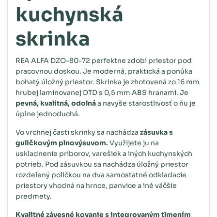
kuchynská
skrinka
REA ALFA DZO-80-72 perfektne zdobí priestor pod
pracovnou doskou. Je moderná, praktická a ponúka
bohatý úložný priestor. Skrinka je zhotovená zo 16 mm
hrubej laminovanej DTD s 0,5 mm ABS hranami. Je
pevná, kvalitná, odolná
a navyše starostlivosť o ňu je
úplne jednoduchá.
Vo vrchnej časti skrinky sa nachádza
zásuvka s
guličkovým plnovýsuvom.
Využijete ju na
uskladnenie príborov, varešiek a iných kuchynských
potrieb. Pod zásuvkou sa nachádza úložný priestor
rozdelený poličkou na dva samostatné odkladacie
priestory vhodná na hrnce, panvice a iné väčšie
predmety.
Kvalitné závesné kovanie s integrovaným tlmením