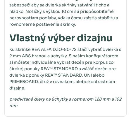
zabezpečí aby sa dvierka skrinky zatvárali ticho a
hladko. Nožičky s výškou 10 cm sú prispôsobiteľné
nerovnostiam podlahy, vďaka čomu zaistia stabilitu a
rovnomerné postavenie skrinky.
Vlastný výber dizajnu
Ku skrinke REA ALFA DZO-80-72 stačí vybrať dvierka s
2 mm ABS hranou a úchytky. S naším konfigurátorom
si môžete individuálne vybrať dezén pre korpus zo
širokej ponuky REA™ STANDARD a zvlášť dezén pre
dvierka z ponuky REA™ STANDARD, UNI alebo
PRIMEBOARD, či už v rovnakom, alebo kontrastnom
dizajne.
predvŕtané diery na úchytky s rozmerom 128 mm a 192
mm