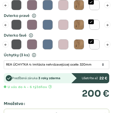
Dvierko pravé
Dvierko ľavé
Úchytky
(3 ks)
22 €
Predĺžená záruka
3 roky zdarma
Ušetríte až
U vás do 4 - 6 týždňov
200 €
Množstvo :