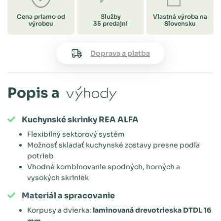
Cena priamo od
Služby
Vlastná výroba na
výrobcu
35 predajní
Slovensku
Doprava a platba
Popis a
výhody
Kuchynské skrinky REA ALFA
Flexibilný sektorový systém
Možnosť skladať kuchynské zostavy presne podľa
potrieb
Vhodné kombinovanie spodných, horných a
vysokých skriniek
Materiál a spracovanie
Korpusy a dvierka:
laminovaná drevotrieska DTDL 16
mm