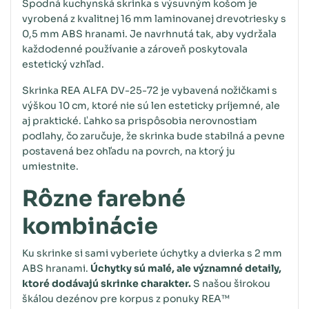
Spodná kuchynská skrinka s výsuvným košom je
vyrobená z kvalitnej 16 mm laminovanej drevotriesky s
0,5 mm ABS hranami. Je navrhnutá tak, aby vydržala
každodenné používanie a zároveň poskytovala
estetický vzhľad.
Skrinka REA ALFA DV-25-72 je vybavená nožičkami s
výškou 10 cm, ktoré nie sú len esteticky príjemné, ale
aj praktické. Ľahko sa prispôsobia nerovnostiam
podlahy, čo zaručuje, že skrinka bude stabilná a pevne
postavená bez ohľadu na povrch, na ktorý ju
umiestnite.
Rôzne farebné
kombinácie
Ku skrinke
si sami vyberiete úchytky a dvierka s 2 mm
ABS hranami.
Úchytky sú malé, ale významné detaily,
ktoré dodávajú skrinke charakter.
S našou širokou
škálou dezénov pre korpus z ponuky REA™