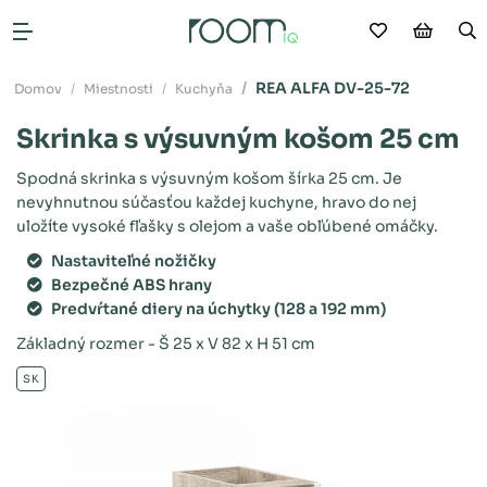
Moje obľú
Nákup
V
Otvoriť menu
REA ALFA DV-25-72
Domov
Miestnosti
Kuchyňa
Skrinka s výsuvným košom 25 cm
Spodná skrinka s výsuvným košom šírka 25 cm. Je
nevyhnutnou súčasťou každej kuchyne, hravo do nej
uložíte vysoké fľašky s olejom a vaše obľúbené omáčky.
Nastaviteľné nožičky
Bezpečné ABS hrany
Predvŕtané diery na úchytky (128 a 192 mm)
Základný rozmer - Š 25 x V 82 x H 51 cm
SK