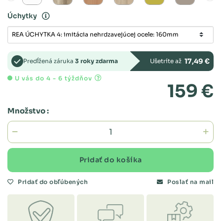
Úchytky
17,49 €
Predĺžená záruka
3 roky zdarma
Ušetríte až
U vás do 4 - 6 týždňov
159 €
Množstvo :
Pridať do košíka
Pridať do obľúbených
Poslať na mail