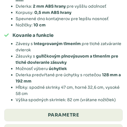
Dvierka:
2 mm ABS hrany
pre vyššiu odolnosť
Korpusy:
0,5 mm ABS hrany
Spevnené dno kontajnerov pre lepšiu nosnosť
Nožičky:
10 cm
Kovanie a funkcie
Závesy s
integrovaným tlmením
pre tiché zatváranie
dvierok
Zásuvky s
guličkovým plnovýsuvom a tlmením pre
tiché dovieranie zásuvky
Možnosť výberu
úchytiek
Dvierka predvŕtané pre úchytky s roztečou
128 mm a
192 mm
Hĺbky: spodné skrinky 47 cm, horné 32,6 cm, vysoké
58 cm
Výška spodných skriniek: 82 cm (vrátane nožičiek)
PARAMETRE