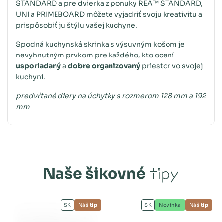
STANDARD a pre dvierka z ponuky REA™ STANDARD,
UNI a PRIMEBOARD môžete vyjadriť svoju kreativitu a
prispôsobiť ju štýlu vašej kuchyne.
Spodná kuchynská skrinka s výsuvným košom je
nevyhnutným prvkom pre každého, kto ocení
usporiadaný
a
dobre organizovaný
priestor vo svojej
kuchyni.
predvŕtané diery na úchytky s rozmerom 128 mm a 192
mm
Naše šikovné
tipy
SK
Náš
tip
SK
Novinka
Náš
tip