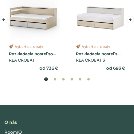
Vyberte si dizajn
Vyberte si dizajn
Rozkladacia posteľ so
Rozkladacia posteľ s
zásuvkami
REA CROBAT
dvoma zásuvkami a
REA CROBAT 3
perinákom
od 736 €
od 693 €
O nás
RoomIQ