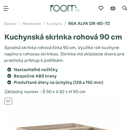
Moje obľú
Nákup
V
Otvoriť menu
REA ALFA DR-90-72
Domov
Miestnosti
Kuchyňa
Kuchynská skrinka rohová 90 cm
Spodná skrinka rohová šírka 90 cm. Využite roh kuchyne
naplno s rohovou skrinkou. Skrinka má skladacie dvere pre
praktický prístup k poličkám.
Nastaviteľné nožičky
Bezpečné ABS hrany
Predvŕtané diery na úchytky (128 a 192 mm)
Základný rozmer - Š 90 x V 82 x H 90 cm
SK