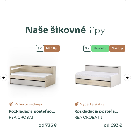
Naše šikovné
tipy
SK
Náš
tip
SK
Novinka
Náš
tip
Vyberte si dizajn
Vyberte si dizajn
Rozkladacia posteľ so
Rozkladacia posteľ s
zásuvkami
REA CROBAT
dvoma zásuvkami a
REA CROBAT 3
perinákom
od 736 €
od 693 €