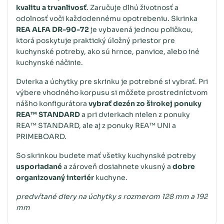
kvalitu a trvanlivosť
. Zaručuje dlhú životnosť a
odolnosť voči každodennému opotrebeniu. Skrinka
REA ALFA DR-90-72
je vybavená jednou poličkou,
ktorá poskytuje praktický úložný priestor pre
kuchynské potreby, ako sú hrnce, panvice, alebo iné
kuchynské náčinie.
Dvierka a úchytky pre skrinku je potrebné si vybrať. Pri
výbere vhodného korpusu si môžete prostredníctvom
nášho konfigurátora
vybrať dezén zo širokej ponuky
REA™ STANDARD
a pri dvierkach nielen z ponuky
REA™ STANDARD, ale aj z ponuky REA™ UNI a
PRIMEBOARD.
So skrinkou budete mať všetky kuchynské potreby
usporiadané
a zároveň dosiahnete vkusný a
dobre
organizovaný interiér
kuchyne.
predvŕtané diery na úchytky s rozmerom 128 mm a 192
mm