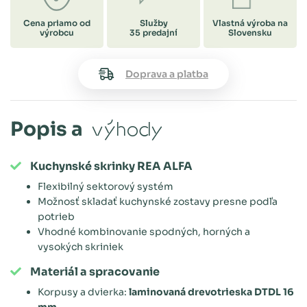
Cena priamo od
Služby
Vlastná výroba na
výrobcu
35 predajní
Slovensku
Doprava a platba
Popis a
výhody
Kuchynské skrinky REA ALFA
Flexibilný sektorový systém
Možnosť skladať kuchynské zostavy presne podľa
potrieb
Vhodné kombinovanie spodných, horných a
vysokých skriniek
Materiál a spracovanie
Korpusy a dvierka:
laminovaná drevotrieska DTDL 16
mm