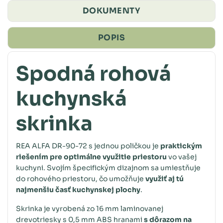
DOKUMENTY
POPIS
Spodná rohová
kuchynská
skrinka
REA ALFA DR-90-72 s jednou poličkou je
praktickým
riešením pre optimálne využitie priestoru
vo vašej
kuchyni. Svojím špecifickým dizajnom sa umiestňuje
do rohového priestoru, čo umožňuje
využiť aj tú
najmenšiu časť kuchynskej plochy
.
Skrinka je vyrobená zo 16 mm laminovanej
drevotriesky s 0,5 mm ABS hranami
s dôrazom na