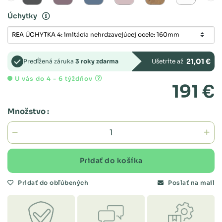
Úchytky
21,01 €
Predĺžená záruka
3 roky zdarma
Ušetríte až
U vás do 4 - 6 týždňov
191 €
Množstvo :
Pridať do košíka
Pridať do obľúbených
Poslať na mail