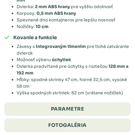
Dvierka:
2 mm ABS hrany
pre vyššiu odolnosť
Korpusy:
0,5 mm ABS hrany
Spevnené dno kontajnerov pre lepšiu nosnosť
Nožičky:
10 cm
Kovanie a funkcie
Závesy s
integrovaným tlmením
pre tiché zatváranie
dvierok
Možnosť výberu
úchytiek
Dvierka predvŕtané pre úchytky s roztečou
128 mm a
192 mm
Hĺbky: spodné skrinky 47 cm, horné 32,6 cm, vysoké
58 cm
Výška spodných skriniek: 82 cm (vrátane nožičiek)
PARAMETRE
FOTOGALÉRIA