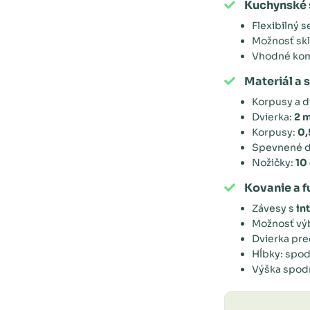
Kuchynské 
Flexibilný 
Možnosť skl
Vhodné kom
Materiál a 
Korpusy a d
Dvierka:
2 
Korpusy:
0,
Spevnené dn
Nožičky:
10
Kovanie a f
Závesy s
in
Možnosť vý
Dvierka pre
Hĺbky: spod
Výška spodn