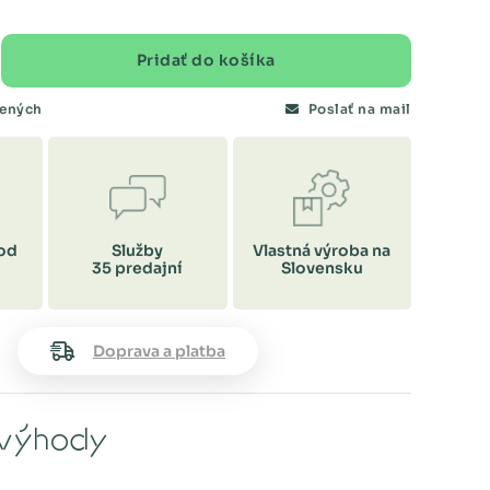
Pridať do košíka
bených
Poslať na mail
od
Služby
Vlastná výroba na
35 predajní
Slovensku
Doprava a platba
výhody