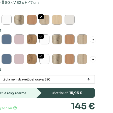
 Š 80 x V 82 x H 47 cm
15,95 €
uka
3 roky zdarma
Ušetríte až
145 €
týždňov