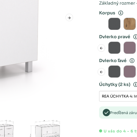
Základný rozmer -
Korpus
Dvierko pravé
Dvierko ľavé
Úchytky
(2 ks)
Predĺžená zár
U vás do 4 - 6 