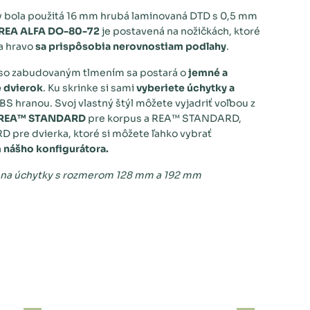
y bola použitá 16 mm hrubá laminovaná DTD s 0,5 mm
REA ALFA DO-80-72
je postavená na nožičkách, ktoré
a hravo
sa prispôsobia nerovnostiam podlahy
.
 so zabudovaným tlmením sa postará o
jemné a
e dvierok
. Ku skrinke si sami
vyberiete úchytky a
S hranou. Svoj vlastný štýl môžete vyjadriť voľbou z
REA™ STANDARD
pre korpus a REA™ STANDARD,
 pre dvierka, ktoré si môžete ľahko vybrať
 nášho konfigurátora.
 na úchytky s rozmerom 128 mm a 192 mm