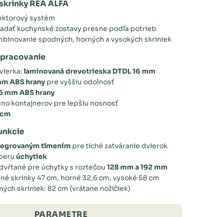
skrinky REA ALFA
sektorový systém
adať kuchynské zostavy presne podľa potrieb
binovanie spodných, horných a vysokých skriniek
spracovanie
vierka:
laminovaná drevotrieska DTDL 16 mm
mm ABS hrany
pre vyššiu odolnosť
5 mm ABS hrany
o kontajnerov pre lepšiu nosnosť
 cm
unkcie
tegrovaným tlmením
pre tiché zatváranie dvierok
beru
úchytiek
dvŕtané pre úchytky s roztečou
128 mm a 192 mm
né skrinky 47 cm, horné 32,6 cm, vysoké 58 cm
ých skriniek: 82 cm (vrátane nožičiek)
PARAMETRE