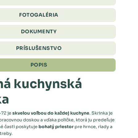
FOTOGALÉRIA
DOKUMENTY
PRÍSLUŠENSTVO
POPIS
á kuchynská
ka
72 je
skvelou voľbou do každej kuchyne
. Skrinka je
racovnou doskou a vďaka poličke, ktorá ju predeľuje
é časti poskytuje
bohatý priestor
pre hrnce, riady a
treby.