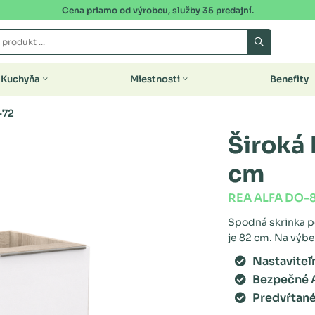
Cena priamo od výrobcu, služby 35 predajní.
Kuchyňa
Miestnosti
Benefity
-72
Široká
cm
REA ALFA DO-
Spodná skrinka po
je 82 cm. Na výbe
Nastaviteľ
Bezpečné 
Predvŕtané