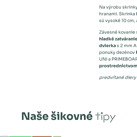
Na výrobu skrink
hranami. Skrinka
sú vysoké 10 cm, 
Závesné kovanie
hladké zatvárani
dvierka
s 2 mm AB
ponuky dezénov
UNI a PRIMEBOARD
prostredníctvom
predvŕtané diery
Naše šikovné
tipy