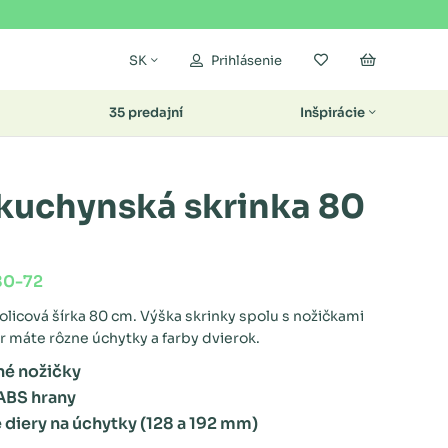
Moje obľúbené
Nákupný k
SK
Prihlásenie
35 predajní
Inšpirácie
 kuchynská skrinka 80
80-72
licová šírka 80 cm. Výška skrinky spolu s nožičkami
r máte rôzne úchytky a farby dvierok.
né nožičky
ABS hrany
 diery na úchytky (128 a 192 mm)