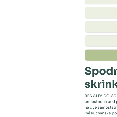
Spodn
skrin
REA ALFA DO-80-
umiestnená pod p
na dve samostatn
iné kuchynské po