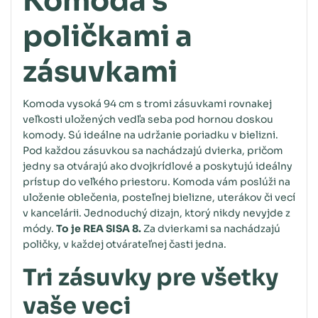
Komoda s
poličkami a
zásuvkami
Komoda vysoká 94 cm s tromi zásuvkami rovnakej
veľkosti uložených vedľa seba pod hornou doskou
komody. Sú ideálne na udržanie poriadku v bielizni.
Pod každou zásuvkou sa nachádzajú dvierka, pričom
jedny sa otvárajú ako dvojkrídlové a poskytujú ideálny
prístup do veľkého priestoru. Komoda vám poslúži na
uloženie oblečenia, posteľnej bielizne, uterákov či vecí
v kancelárii. Jednoduchý dizajn, ktorý nikdy nevyjde z
módy.
To je REA SISA 8.
Za dvierkami sa nachádzajú
poličky, v každej otvárateľnej časti jedna.
Tri zásuvky pre všetky
vaše veci