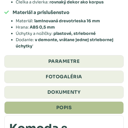
Čielka a dvierka:
rovnaký dekor ako korpus
Materiál a príslušenstvo
Materiál:
laminovaná drevotrieska 16 mm
Hrana:
ABS 0,5 mm
Úchytky a nožičky:
plastové, strieborné
Dodanie:
v demonte, vrátane jednej striebornej
úchytky
'
PARAMETRE
FOTOGALÉRIA
DOKUMENTY
POPIS