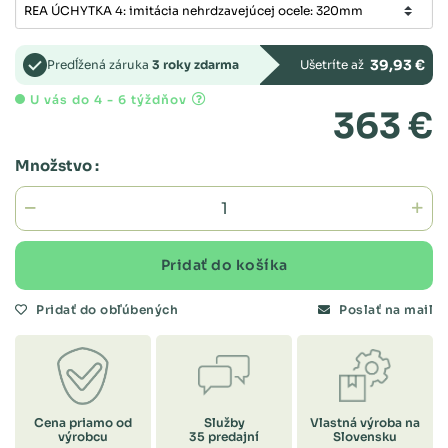
39,93 €
Predĺžená záruka
3 roky zdarma
Ušetríte až
U vás do 4 - 6 týždňov
363 €
Množstvo :
Pridať do košíka
Pridať do obľúbených
Poslať na mail
Cena priamo od
Služby
Vlastná výroba na
výrobcu
35 predajní
Slovensku