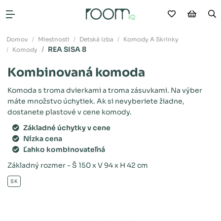
Moje obľú
Nákup
V
Otvoriť menu
Domov
Miestnosti
Detská Izba
Komody A Skrinky
REA SISA 8
Komody
Kombinovaná komoda
Komoda s troma dvierkami a troma zásuvkami. Na výber
máte množstvo úchytiek. Ak si nevyberiete žiadne,
dostanete plastové v cene komody.
Základné úchytky v cene
Nízka cena
Ľahko kombinovateľná
Základný rozmer - Š 150 x V 94 x H 42 cm
SK