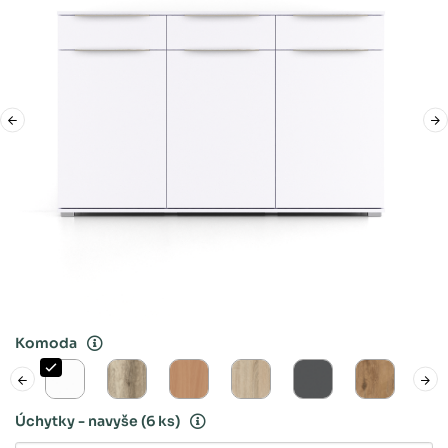
Komoda
Úchytky - navyše
(6 ks)