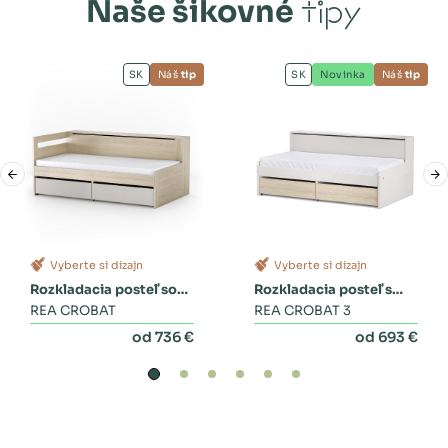
Naše šikovné
tipy
SK
Náš
tip
SK
Novinka
Náš
tip
Vyberte si dizajn
Vyberte si dizajn
Rozkladacia posteľ so
Rozkladacia posteľ s
zásuvkami
REA CROBAT
dvoma zásuvkami a
REA CROBAT 3
perinákom
od 736 €
od 693 €