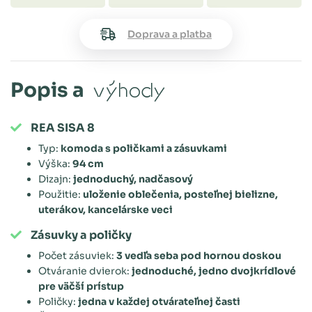
Doprava a platba
Popis a
výhody
REA SISA 8
Typ:
komoda s poličkami a zásuvkami
Výška:
94 cm
Dizajn:
jednoduchý, nadčasový
Použitie:
uloženie oblečenia, posteľnej bielizne,
uterákov, kancelárske veci
Zásuvky a poličky
Počet zásuviek:
3 vedľa seba pod hornou doskou
Otváranie dvierok:
jednoduché, jedno dvojkrídlové
pre väčší prístup
Poličky:
jedna v každej otvárateľnej časti