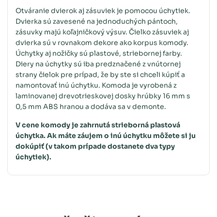
Otváranie dvierok aj zásuviek je pomocou úchytiek.
Dvierka sú zavesené na jednoduchých pántoch,
zásuvky majú koľajničkový výsuv. Čielko zásuviek aj
dvierka sú v rovnakom dekore ako korpus komody.
Úchytky aj nožičky sú plastové, striebornej farby.
Diery na úchytky sú iba predznačené z vnútornej
strany čielok pre prípad, že by ste si chceli kúpiť a
namontovať inú úchytku. Komoda je vyrobená z
laminovanej drevotrieskovej dosky hrúbky 16 mm s
0,5 mm ABS hranou a dodáva sa v demonte.
V cene komody je zahrnutá strieborná plastová
úchytka. Ak máte záujem o inú úchytku môžete si ju
dokúpiť (v takom prípade dostanete dva typy
úchytiek).