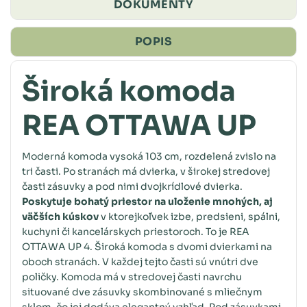
DOKUMENTY
POPIS
Široká komoda
REA OTTAWA UP
Moderná komoda vysoká 103 cm, rozdelená zvislo na
tri časti. Po stranách má dvierka, v širokej stredovej
časti zásuvky a pod nimi dvojkrídlové dvierka.
Poskytuje bohatý priestor na uloženie mnohých, aj
väčších kúskov
v ktorejkoľvek izbe, predsieni, spálni,
kuchyni či kancelárskych priestoroch. To je REA
OTTAWA UP 4. Široká komoda s dvomi dvierkami na
oboch stranách. V každej tejto časti sú vnútri dve
poličky. Komoda má v stredovej časti navrchu
situované dve zásuvky skombinované s mliečnym
sklom, čo jej dodáva elegantný vzhľad. Pod zásuvkami