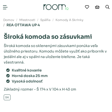
Moje obľú
Nákup
V
Otvoriť menu
Domov
Miestnosti
Spálňa
Komody A Skrinky
REA OTTAWA UP 4
Široká komoda so zásuvkami
Široká komoda so sklenenými zásuvkami ponúka veľa
úložného priestoru. Komodu môžete využiť ako príborník v
jedálni ale aj v spálni na uloženie bielizne. Je taká
všestranná.
Kvalitné kovanie
Horná doska 25 mm
Vysoká odolnosť
Základný rozmer - Š 174 x V 104 x H 43 cm
SK