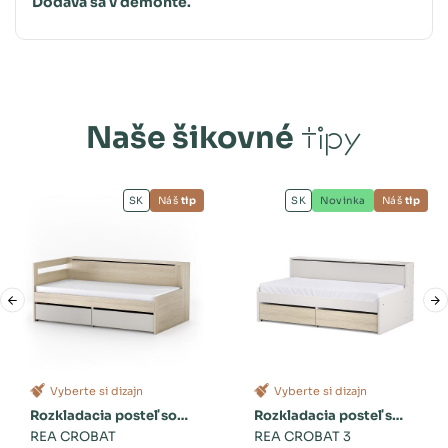
Dodáva sa v demonte.
Naše šikovné
tipy
SK
Náš
tip
SK
Novinka
Náš
tip
Vyberte si dizajn
Vyberte si dizajn
Rozkladacia posteľ so
Rozkladacia posteľ s
zásuvkami
REA CROBAT
dvoma zásuvkami a
REA CROBAT 3