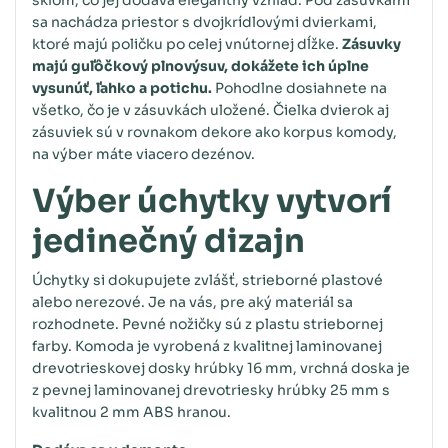
sa nachádza priestor s dvojkrídlovými dvierkami,
ktoré majú poličku po celej vnútornej dĺžke.
Zásuvky
majú guľôčkový plnovýsuv, dokážete ich úplne
vysunúť, ľahko a potichu.
Pohodlne dosiahnete na
všetko, čo je v zásuvkách uložené. Čielka dvierok aj
zásuviek sú v rovnakom dekore ako korpus komody,
na výber máte viacero dezénov.
Výber úchytky vytvorí
jedinečný dizajn
Úchytky si dokupujete zvlášť, strieborné plastové
alebo nerezové. Je na vás, pre aký materiál sa
rozhodnete. Pevné nožičky sú z plastu striebornej
farby. Komoda je vyrobená z kvalitnej laminovanej
drevotrieskovej dosky hrúbky 16 mm, vrchná doska je
z pevnej laminovanej drevotriesky hrúbky 25 mm s
kvalitnou 2 mm ABS hranou.