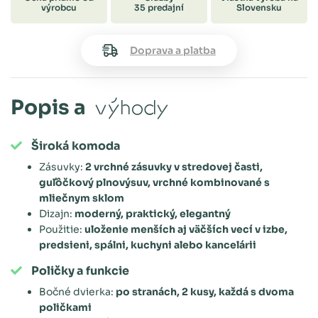
výrobcu
35 predajní
Slovensku
Doprava a platba
Popis a
výhody
Široká komoda
Zásuvky:
2 vrchné zásuvky v stredovej časti,
guľôčkový plnovýsuv, vrchné kombinované s
mliečnym sklom
Dizajn:
moderný, praktický, elegantný
Použitie:
uloženie menších aj väčších vecí v izbe,
predsieni, spálni, kuchyni alebo kancelárii
Poličky a funkcie
Bočné dvierka:
po stranách, 2 kusy, každá s dvoma
poličkami