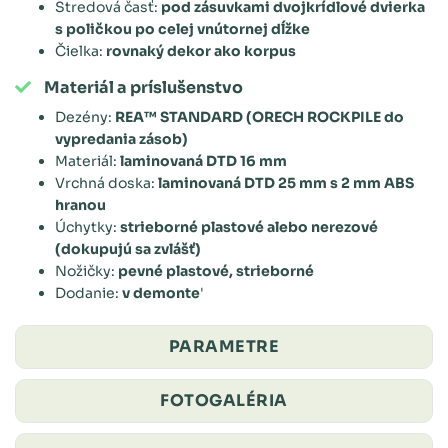
Stredová časť:
pod zásuvkami dvojkrídlové dvierka
s poličkou po celej vnútornej dĺžke
Čielka:
rovnaký dekor ako korpus
Materiál a príslušenstvo
Dezény:
REA™ STANDARD (ORECH ROCKPILE do
vypredania zásob)
Materiál:
laminovaná DTD 16 mm
Vrchná doska:
laminovaná DTD 25 mm s 2 mm ABS
hranou
Úchytky:
strieborné plastové alebo nerezové
(dokupujú sa zvlášť)
Nožičky:
pevné plastové, strieborné
Dodanie:
v demonte
'
PARAMETRE
FOTOGALÉRIA