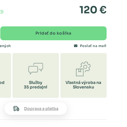
120 €
Pridať do košíka
bených
Poslať na mail
od
Služby
Vlastná výroba na
35 predajní
Slovensku
Doprava a platba