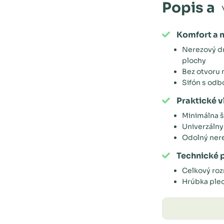
Popis a
Komfort a 
Nerezový d
plochy
Bez otvoru 
Sifón s odb
Praktické v
Minimálna š
Univerzáln
Odolný nere
Technické 
Celkový ro
Hrúbka ple