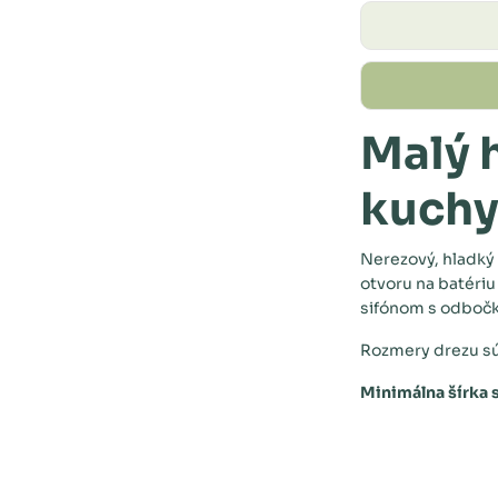
Malý 
kuch
Nerezový, hladký
otvoru na batéri
sifónom s odbočk
Rozmery drezu sú
Minimálna šírka s