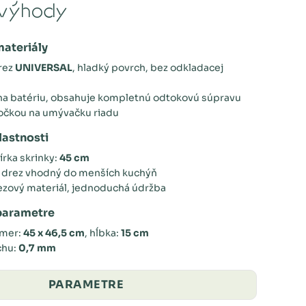
výhody
materiály
rez
UNIVERSAL
, hladký povrch, bez odkladacej
na batériu, obsahuje kompletnú odtokovú súpravu
očkou na umývačku riadu
lastnosti
írka skrinky:
45 cm
y drez vhodný do menších kuchýň
zový materiál, jednoduchá údržba
parametre
zmer:
45 x 46,5 cm
, hĺbka:
15 cm
chu:
0,7 mm
PARAMETRE