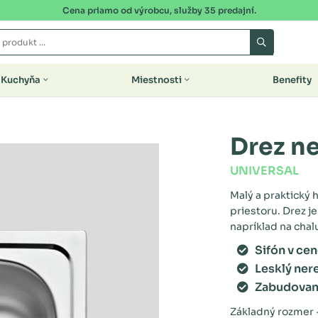
Cena priamo od výrobcu, služby 35 predajní.
Kuchyňa
Miestnosti
Benefity
Drez n
UNIVERSAL
Malý a praktický
priestoru. Drez j
napríklad na chal
Sifón v ce
Lesklý ner
Zabudovani
Základný rozmer -