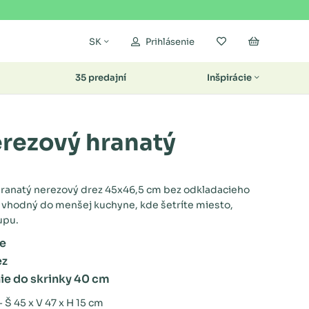
Moje obľúbené
Nákupný k
SK
Prihlásenie
35 predajní
Inšpirácie
erezový hranatý
 hranatý nerezový drez 45x46,5 cm bez odkladacieho
e vhodný do menšej kuchyne, kde šetríte miesto,
upu.
ne
ez
e do skrinky 40 cm
 Š 45 x V 47 x H 15 cm