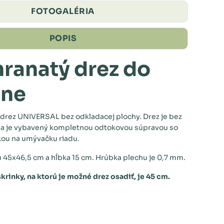
FOTOGALÉRIA
POPIS
hranatý drez do
yne
 drez UNIVERSAL bez odkladacej plochy. Drez je bez
u a je vybavený kompletnou odtokovou súpravou so
ou na umývačku riadu.
 45x46,5 cm a hĺbka 15 cm. Hrúbka plechu je 0,7 mm.
krinky, na ktorú je možné drez osadiť, je 45 cm.