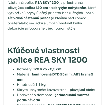
Nástenná polica
REA SKY 1200
je priestranná
plávajúca polica 120 cm
so
skrytým uchytením
, ktorá
vytvorí veľkorysý úložný priestor bez rušivých konzol.
Táto
dlhá nástenná polica
je ideálna nad komodu,
posteľ alebo sedačku a umožní vystaviť knihy,
dekorácie aj fotografie v jednotnom štýle.
Kľúčové vlastnosti
police REA SKY 1200
Rozmery:
120 × 25 × 2,5 cm
Materiál:
laminovaná DTD 25 mm, ABS hrana 2
mm
Hmotnosť:
5,5 kg
Skryté uchytenie: kovové tŕne –
plávajúci efekt
Dodávaná v demonte –
jednoduchá montáž
podľa návodu