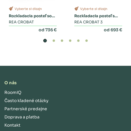
Vyberte si dizajn
Vyberte si dizajn
Rozkladacia posteľ so
Rozkladacia posteľ s
zásuvkami
REA CROBAT
dvoma zásuvkami a
REA CROBAT 3
perinákom
od 736 €
od 693 €
O nás
RoomIQ
Často kladené otázky
Partnerské predajne
Doprava a platba
Kontakt