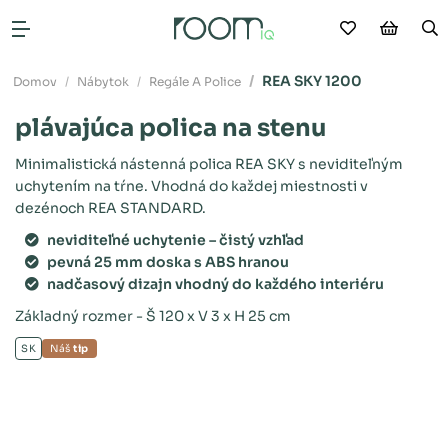
Moje obľú
Nákup
V
Otvoriť menu
REA SKY 1200
Domov
Nábytok
Regále A Police
plávajúca polica na stenu
Minimalistická nástenná polica REA SKY s neviditeľným
uchytením na tŕne. Vhodná do každej miestnosti v
dezénoch REA STANDARD.
neviditeľné uchytenie – čistý vzhľad
pevná 25 mm doska s ABS hranou
nadčasový dizajn vhodný do každého interiéru
Základný rozmer - Š 120 x V 3 x H 25 cm
SK
Náš
tip