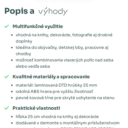
Popis a
výhody
Multifunkčné využitie
vhodná na knihy, dekorácie, fotografie aj drobné
doplnky
ideálna do obývačky, detskej izby, pracovne aj
chodby
možnosť kombinovania viacerých políc nad seba
alebo vedľa seba
Kvalitné materiály a spracovanie
materiál: laminovaná DTD hrúbky 25 mm
odolná ABS hrana pre vyššiu životnosť
pevné kovové tŕne pre skryté uchytenie na stenu
Praktické vlastnosti
hĺbka 25 cm vhodná na knihy aj dekorácie
dodávané v demonte s montážnym príslušenstvom