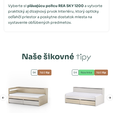
Vyberte si
plávajúcu policu REA SKY 1200
a vytvorte
praktický aj dizajnový prvok interiéru, ktorý opticky
odľahčí priestor a poskytne dostatok miesta na
vystavenie obľúbených predmetov.
Naše šikovné
tipy
SK
Náš
tip
SK
Novinka
Náš
tip