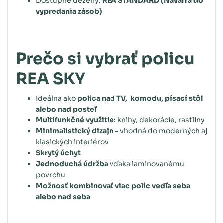
Dostupné dezény:
REA STANDARD (Navarra do
vypredania zásob)
Prečo si vybrať policu
REA SKY
Ideálna ako
polica nad TV,
komodu, písací stôl
alebo nad posteľ
Multifunkčné využitie
:
knihy, dekorácie, rastliny
Minimalistický dizajn -
vhodná do moderných aj
klasických interiérov
Skrytý úchyt
Jednoduchá údržba
vďaka laminovanému
povrchu
Možnosť kombinovať viac políc vedľa seba
alebo nad seba