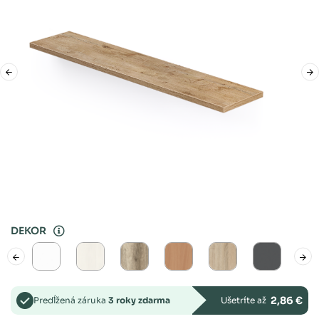
DEKOR
2,86 €
Predĺžená záruka
3 roky zdarma
Ušetríte až