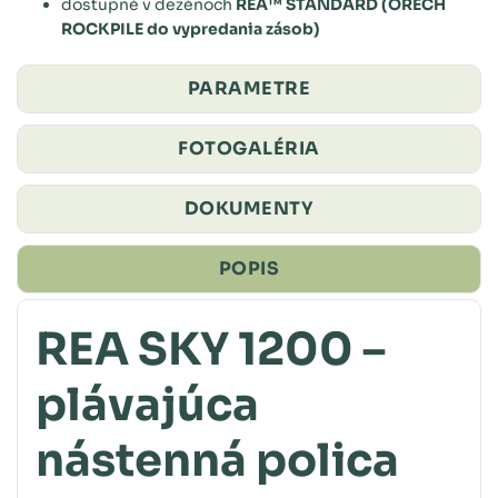
dostupné v dezénoch
REA™ STANDARD (ORECH
ROCKPILE do vypredania zásob)
PARAMETRE
FOTOGALÉRIA
DOKUMENTY
POPIS
REA SKY 1200 –
plávajúca
nástenná polica