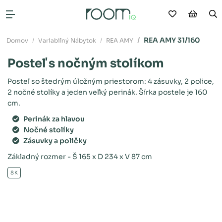
Moje obľú
Nákup
V
Otvoriť menu
REA AMY 31/160
Domov
Variabilný Nábytok
REA AMY
Posteľ s nočným stolíkom
Posteľ so štedrým úložným priestorom: 4 zásuvky, 2 police,
2 nočné stolíky a jeden veľký perinák. Šírka postele je 160
cm.
Perinák za hlavou
Nočné stolíky
Zásuvky a poličky
Základný rozmer - Š 165 x D 234 x V 87 cm
SK