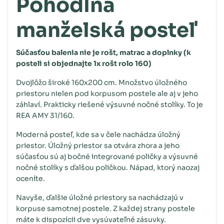
Pohodlná
manželská posteľ
Súčasťou balenia nie je rošt, matrac a doplnky (k
posteli si objednajte 1x rošt rolo 160)
Dvojlôžo široké 160x200 cm. Množstvo úložného
priestoru nielen pod korpusom postele ale aj v jeho
záhlaví. Prakticky riešené výsuvné nočné stolíky. To je
REA AMY 31/160.
Moderná posteľ, kde sa v čele nachádza úložný
priestor. Úložný priestor sa otvára zhora a jeho
súčasťou sú aj bočné integrované poličky a výsuvné
nočné stolíky s ďalšou poličkou. Nápad, ktorý naozaj
oceníte.
Navyše, ďalšie úložné priestory sa nachádzajú v
korpuse samotnej postele. Z každej strany postele
máte k dispozícii dve vysúvateľné zásuvky.