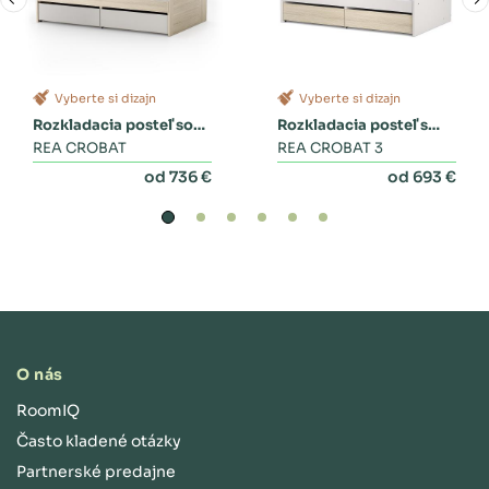
Vyberte si dizajn
Vyberte si dizajn
Rozkladacia posteľ so
Rozkladacia posteľ s
zásuvkami
REA CROBAT
dvoma zásuvkami a
REA CROBAT 3
perinákom
od 736 €
od 693 €
O nás
RoomIQ
Často kladené otázky
Partnerské predajne