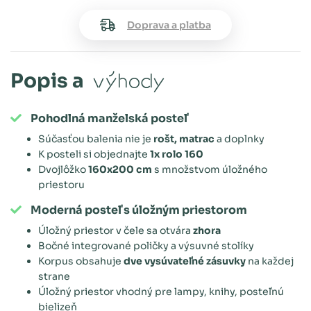
Doprava a platba
Popis a
výhody
Pohodlná manželská posteľ
Súčasťou balenia nie je
rošt, matrac
a doplnky
K posteli si objednajte
1x rolo 160
Dvojlôžko
160x200 cm
s množstvom úložného
priestoru
Moderná posteľ s úložným priestorom
Úložný priestor v čele sa otvára
zhora
Bočné integrované poličky a výsuvné stolíky
Korpus obsahuje
dve vysúvateľné zásuvky
na každej
strane
Úložný priestor vhodný pre lampy, knihy, posteľnú
bielizeň