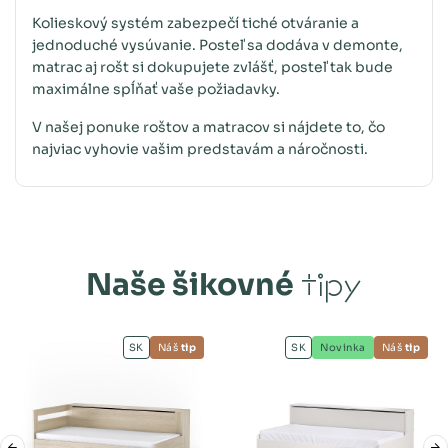
Kolieskový systém zabezpečí tiché otváranie a
jednoduché vysúvanie. Posteľ sa dodáva v demonte,
matrac aj rošt si dokupujete zvlášť, posteľ tak bude
maximálne spĺňať vaše požiadavky.
V našej ponuke roštov a matracov si nájdete to, čo
najviac vyhovie vašim predstavám a náročnosti.
Naše šikovné
tipy
SK
Náš
tip
SK
Novinka
Náš
tip