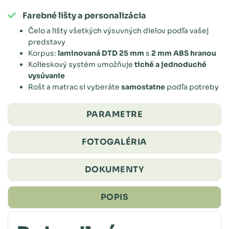
Farebné lišty a personalizácia
Čelo a lišty všetkých výsuvných dielov podľa vašej
predstavy
Korpus:
laminovaná DTD 25 mm
s
2 mm ABS hranou
Kolieskový systém umožňuje
tiché a jednoduché
vysúvanie
Rošt a matrac si vyberáte
samostatne
podľa potreby
PARAMETRE
FOTOGALÉRIA
DOKUMENTY
POPIS