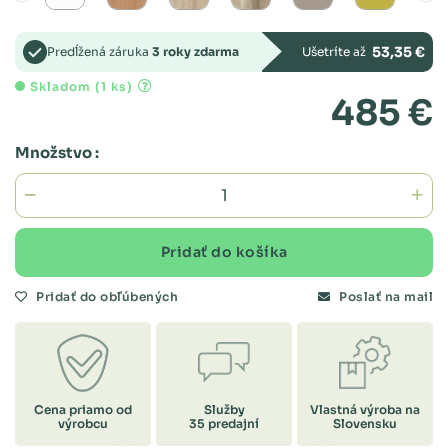
53,35 €
Predĺžená záruka
3 roky zdarma
Ušetríte až
Skladom (1 ks)
485 €
Množstvo :
Pridať do košíka
Pridať do obľúbených
Poslať na mail
Cena priamo od
Služby
Vlastná výroba na
výrobcu
35 predajní
Slovensku