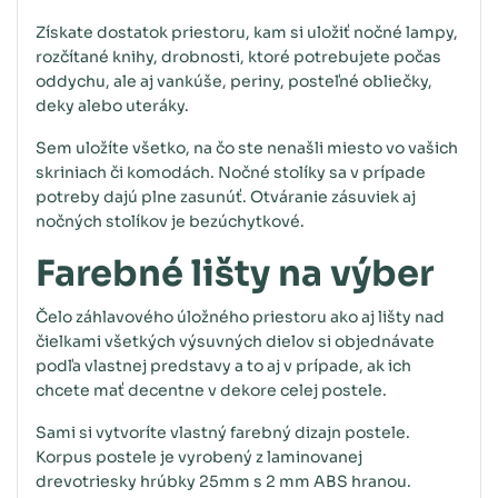
Získate dostatok priestoru, kam si uložiť nočné lampy,
rozčítané knihy, drobnosti, ktoré potrebujete počas
oddychu, ale aj vankúše, periny, posteľné obliečky,
deky alebo uteráky.
Sem uložíte všetko, na čo ste nenašli miesto vo vašich
skriniach či komodách. Nočné stolíky sa v prípade
potreby dajú plne zasunúť. Otváranie zásuviek aj
nočných stolíkov je bezúchytkové.
Farebné lišty na výber
Čelo záhlavového úložného priestoru ako aj lišty nad
čielkami všetkých výsuvných dielov si objednávate
podľa vlastnej predstavy a to aj v prípade, ak ich
chcete mať decentne v dekore celej postele.
Sami si vytvoríte vlastný farebný dizajn postele.
Korpus postele je vyrobený z laminovanej
drevotriesky hrúbky 25mm s 2 mm ABS hranou.