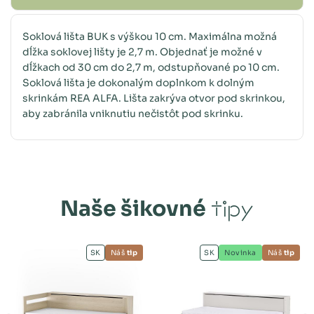
Soklová lišta BUK s výškou 10 cm. Maximálna možná
dĺžka soklovej lišty je 2,7 m. Objednať je možné v
dĺžkach od 30 cm do 2,7 m, odstupňované po 10 cm.
Soklová lišta je dokonalým doplnkom k dolným
skrinkám REA ALFA. Lišta zakrýva otvor pod skrinkou,
aby zabránila vniknutiu nečistôt pod skrinku.
Naše šikovné
tipy
SK
Náš
tip
SK
Novinka
Náš
tip