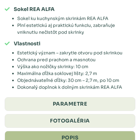
Sokel REA ALFA
Sokel ku kuchynským skrinkám REA ALFA
Plní estetickú aj praktickú funkciu, zabraňuje
vniknutiu nečistôt pod skrinky
Vlastnosti
Estetický význam – zakrytie otvoru pod skrinkou
Ochrana pred prachom a masnotou
Výška ako nožičky skrinky: 10 cm
Maximálna dĺžka soklovej lišty: 2,7 m
Objednávateľné dĺžky: 30 cm – 2,7 m, po 10 cm
Dokonalý doplnok k dolným skrinkám REA ALFA
PARAMETRE
FOTOGALÉRIA
POPIS