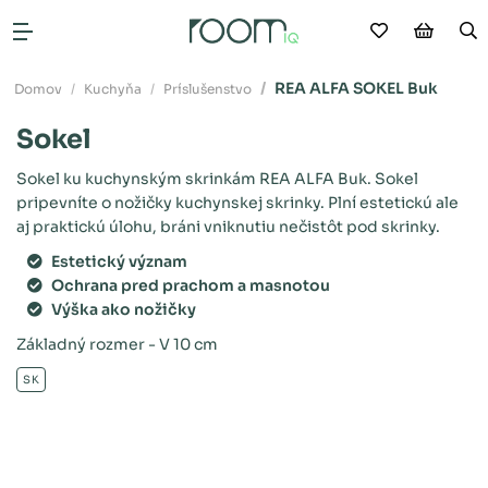
Moje obľú
Nákup
V
Otvoriť menu
REA ALFA SOKEL Buk
Domov
Kuchyňa
Príslušenstvo
Sokel
Sokel ku kuchynským skrinkám REA ALFA Buk. Sokel
pripevníte o nožičky kuchynskej skrinky. Plní estetickú ale
aj praktickú úlohu, bráni vniknutiu nečistôt pod skrinky.
Estetický význam
Ochrana pred prachom a masnotou
Výška ako nožičky
Základný rozmer - V 10 cm
SK