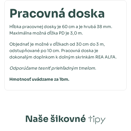
Pracovná doska
Hĺbka pracovnej dosky je 60 cm a je hrubá 38 mm.
Maximálna možná dĺžka PD je 3,0 m.
Objednať je možné v dĺžkach od 30 cm do 3 m,
odstupňované po 10 cm. Pracovná doska je
dokonalým doplnkom k dolným skrinkám REA ALFA.
Odporúčame tesniť priehľadným tmelom.
Hmotnosť uvádzame za 1bm.
Naše šikovné
tipy