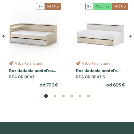
SK
Náš
tip
SK
Novinka
Náš
tip
Vyberte si dizajn
Vyberte si dizajn
Rozkladacia posteľ so
Rozkladacia posteľ s
zásuvkami
REA CROBAT
dvoma zásuvkami a
REA CROBAT 3
perinákom
od 736 €
od 693 €