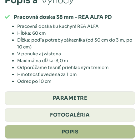
Popis a
výhody
Pracovná doska 38 mm – REA ALFA PD
Pracovná doska ku kuchyni REA ALFA
Hĺbka: 60 cm
Dĺžka: podľa potreby zákazníka (od 30 cm do 3 m, po
10 cm)
V ponuke aj zástena
Maximálna dĺžka: 3,0 m
Odporúčame tesniť priehľadným tmelom
Hmotnosť uvedená za 1 bm
Odrez po 10 cm
PARAMETRE
FOTOGALÉRIA
POPIS