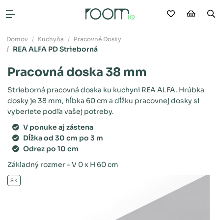
Moje obľú
Nákup
V
Otvoriť menu
Domov
Kuchyňa
Pracovné Dosky
REA ALFA PD Strieborná
Pracovná doska 38 mm
Strieborná pracovná doska ku kuchyni REA ALFA. Hrúbka
dosky je 38 mm, hĺbka 60 cm a dĺžku pracovnej dosky si
vyberiete podľa vašej potreby.
V ponuke aj zástena
Dĺžka od 30 cm po 3 m
Odrez po 10 cm
Základný rozmer - V 0 x H 60 cm
SK