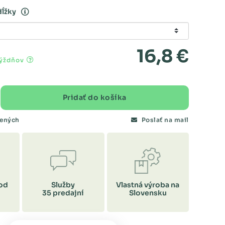
dĺžky
16,8 €
týždňov
Pridať do košíka
bených
Poslať na mail
od
Služby
Vlastná výroba na
35 predajní
Slovensku