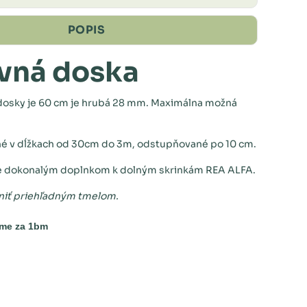
POPIS
vná doska
dosky je 60 cm je hrubá 28 mm. Maximálna možná
é v dĺžkach od 30cm do 3m, odstupňované po 10 cm.
je dokonalým doplnkom k dolným skrinkám REA ALFA.
iť priehľadným tmelom.
me za 1bm