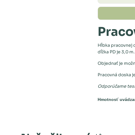
Praco
Hĺbka pracovnej 
dĺžka PD je 3,0 m.
Objednať je možn
Pracovná doska 
Odporúčame tesn
Hmotnosť uvádza