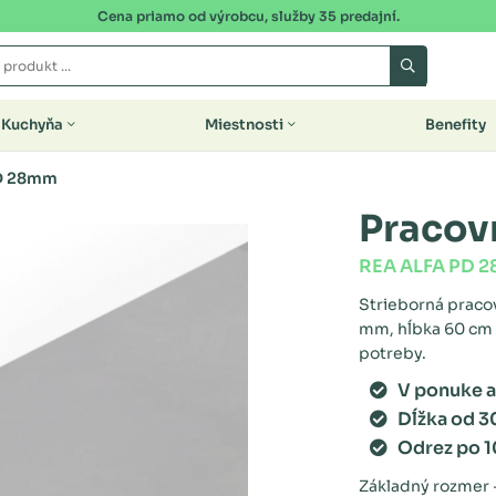
Cena priamo od výrobcu, služby 35 predajní.
Kuchyňa
Miestnosti
Benefity
D 28mm
Pracov
REA ALFA PD 
Strieborná praco
mm, hĺbka 60 cm a
potreby.
V ponuke a
Dĺžka od 3
Odrez po 
Základný rozmer -