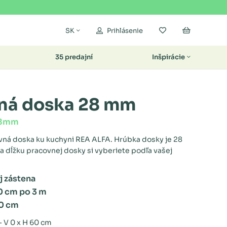
Moje obľúbené
Nákupný k
SK
Prihlásenie
35 predajní
Inšpirácie
ná doska 28 mm
28mm
vná doska ku kuchyni REA ALFA. Hrúbka dosky je 28
 dĺžku pracovnej dosky si vyberiete podľa vašej
j zástena
0 cm po 3 m
10 cm
 V 0 x H 60 cm