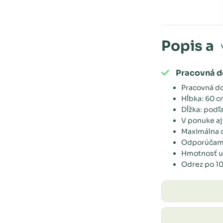
Popis a
Pracovná d
Pracovná d
Hĺbka: 60 
Dĺžka: podľ
V ponuke aj
Maximálna d
Odporúčame
Hmotnosť u
Odrez po 1