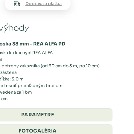
Doprava a platba
výhody
oska 38 mm – REA ALFA PD
oska ku kuchyni REA ALFA
cm
a potreby zákazníka (od 30 cm do 3 m, po 10 cm)
 zástena
ĺžka: 3,0 m
 tesniť priehľadným tmelom
vedená za 1 bm
0 cm
PARAMETRE
FOTOGALÉRIA