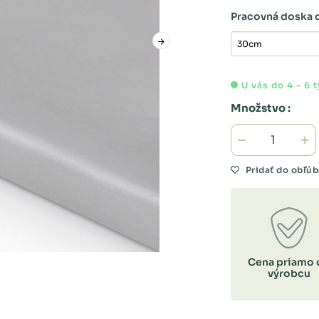
Pracovná doska 
U vás do 4 - 6 
Množstvo :
Pridať do obľú
Cena priamo 
výrobcu