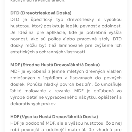
DTD (Drevotriesková Doska)
DTD je špecifický typ drevotriesky s vysokou
hustotou, ktorý poskytuje lepšiu pevnosť a odolnosť.
Je ideálna pre aplikácie, kde je potrebná vyššia
nosnosť, ako sú police alebo pracovné stoly. DTD
dosky môžu byť tiež laminované pre zvýšenie ich
estetických a ochranných vlastností.
MDF (Stredne Hustá Drevovláknitá Doska)
MDF je vyrobená z jemne mletých drevných vlákien
zmiešaných s lepidlom a lisovaných do pevných
dosiek. Ponúka hladký povrch bez zŕn, čo umožňuje
ľahké maľovanie a rezanie. MDF je obľúbená vo
výrobe detailne vypracovaného nábytku, opláštení a
dekoratívnych prvkov.
HDF (Vysoko Hustá Drevovláknitá Doska)
HDF je podobná MDF, ale s vyššou hustotou, čo z nej
robí pevnejší a odolnejší materiál. Je vhodná pre