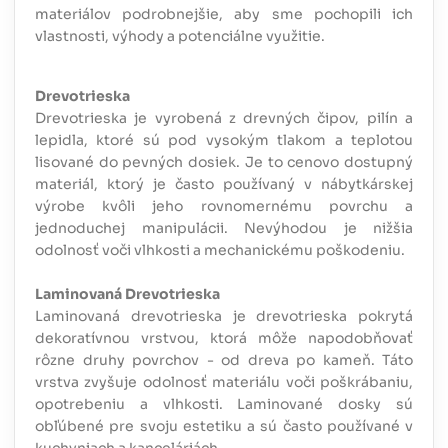
materiálov podrobnejšie, aby sme pochopili ich
vlastnosti, výhody a potenciálne využitie.
Drevotrieska
Drevotrieska je vyrobená z drevných čipov, pilín a
lepidla, ktoré sú pod vysokým tlakom a teplotou
lisované do pevných dosiek. Je to cenovo dostupný
materiál, ktorý je často používaný v nábytkárskej
výrobe kvôli jeho rovnomernému povrchu a
jednoduchej manipulácii. Nevýhodou je nižšia
odolnosť voči vlhkosti a mechanickému poškodeniu.
Laminovaná Drevotrieska
Laminovaná drevotrieska je drevotrieska pokrytá
dekoratívnou vrstvou, ktorá môže napodobňovať
rôzne druhy povrchov - od dreva po kameň. Táto
vrstva zvyšuje odolnosť materiálu voči poškrábaniu,
opotrebeniu a vlhkosti. Laminované dosky sú
obľúbené pre svoju estetiku a sú často používané v
kuchyniach a kanceláriách.