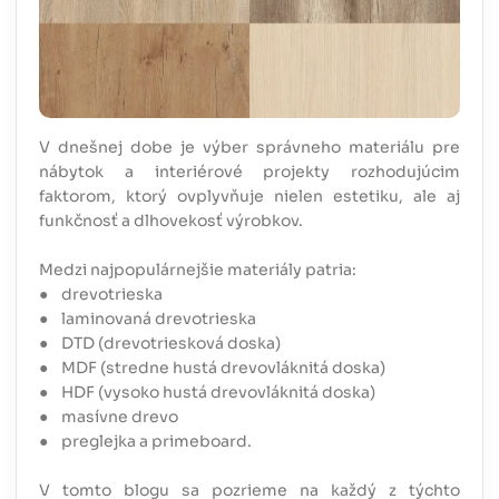
V dnešnej dobe je výber správneho materiálu pre
nábytok a interiérové projekty rozhodujúcim
faktorom, ktorý ovplyvňuje nielen estetiku, ale aj
funkčnosť a dlhovekosť výrobkov.
Medzi najpopulárnejšie materiály patria:
● drevotrieska
● laminovaná drevotrieska
● DTD (drevotriesková doska)
● MDF (stredne hustá drevovláknitá doska)
● HDF (vysoko hustá drevovláknitá doska)
● masívne drevo
● preglejka a primeboard.
V tomto blogu sa pozrieme na každý z týchto