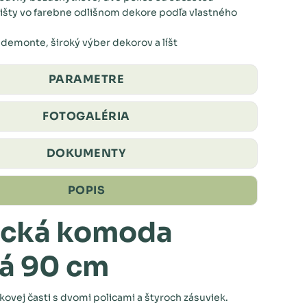
išty vo farebne odlišnom dekore podľa vlastného
demonte, široký výber dekorov a líšt
PARAMETRE
FOTOGALÉRIA
DOKUMENTY
POPIS
ická komoda
á 90 cm
ovej časti s dvomi policami a štyroch zásuviek.