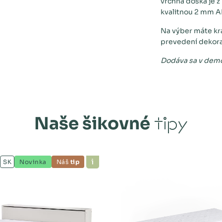
vrchná doska je 
kvalitnou 2 mm A
Na výber máte k
prevedení dekora
Dodáva sa v dem
Naše šikovné
tipy
SK
Novinka
Náš
tip
Šírka :
124 cm
Výška :
90 cm
Dĺžka :
205 cm
Hmotnosť :
152 kg
Po
pi
s
Po
st
eľ,