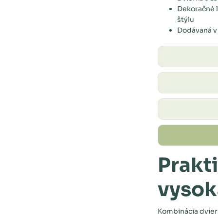
Dekoračné l
štýlu
Dodávaná v 
Prakt
vysok
Kombinácia dvierk