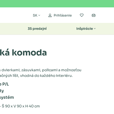
Moje obľúbené
Nákupný k
SK
Prihlásenie
35 predajní
Inšpirácie
cká komoda
 dvierkami, zásuvkami, policami a možnosťou
čných líšt, vhodná do každého interiéru.
e P/L
ty
systém
 Š 90 x V 90 x H 40 cm