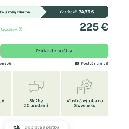
24,75 €
uka
3 roky zdarma
Ušetríte až
225 €
4 týždňov
Pridať do košíka
bených
Poslať na mail
od
Služby
Vlastná výroba na
35 predajní
Slovensku
Doprava a platba