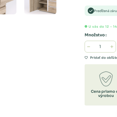
Predĺžená zár
U vás do 12 - 1
Množstvo :
Pridať do obľú
Cena priamo 
výrobcu