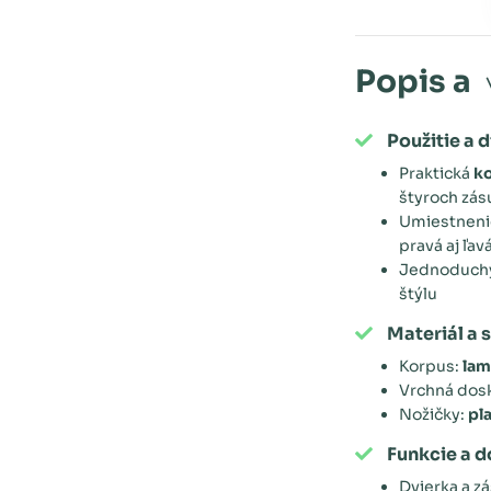
Popis a
Použitie a d
Praktická
k
štyroch zás
Umiestnenie
pravá aj ľav
Jednoduchý 
štýlu
Materiál a 
Korpus:
lam
Vrchná dos
Nožičky:
pl
Funkcie a 
Dvierka a z