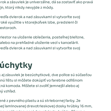
ok a zásuviek je univerzálne, dá sa zostaviť ako pravá
ajn, ktorý nikdy nevyjde z módy.
edľa dvierok a nad zásuvkami si vytvoríte svoj
oké využitie v ktorejkoľvek izbe, predsieni či
iestoroch.
riestor na uloženie oblečenia, posteľnej bielizne,
 alebo na prehľadné uloženie vecí v kancelárii.
edľa dvierok a nad zásuvkami si vytvoríte svoj
 úchytky
 aj zásuviek je bezúchytkové, dve police sú súčasťou
nú lištu si môžete dokúpiť vo farebne odlišnom
á komoda. Môžete si zvoliť jemnejší alebo aj
ý vzhľad.
né z pevného plastu a sú striebornej farby. Je
tnej laminovanej drevotrieskovej dosky hrúbky 16 mm,