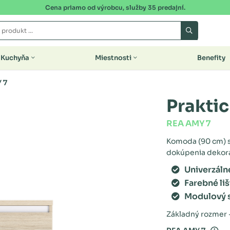
Cena priamo od výrobcu, služby 35 predajní.
Kuchyňa
Miestnosti
Benefity
 7
Prakti
REA AMY 7
Komoda (90 cm) s
dokúpenia dekora
Univerzáln
Farebné liš
Modulový 
Základný rozmer -