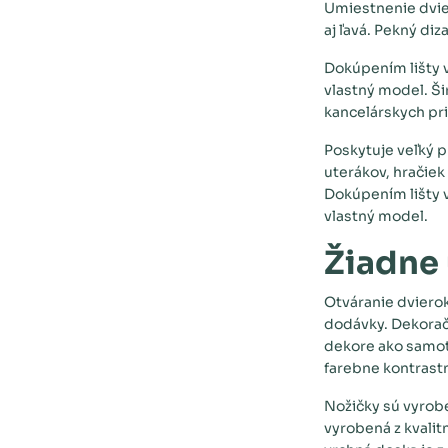
Umiestnenie dvier
aj ľavá. Pekný diz
Dokúpením lišty v
vlastný model. Šir
kancelárskych pr
Poskytuje veľký p
uterákov, hračiek
Dokúpením lišty v
vlastný model.
Žiadne
Otváranie dvierok
dodávky. Dekorač
dekore ako samotn
farebne kontrastn
Nožičky sú vyrobe
vyrobená z kvali