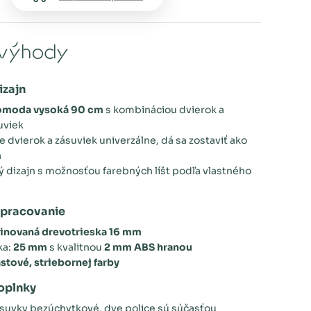
výhody
izajn
omoda vysoká 90 cm
s kombináciou dvierok a
uviek
 dvierok a zásuviek univerzálne, dá sa zostaviť ako
á
dizajn s možnosťou farebných líšt podľa vlastného
spracovanie
inovaná drevotrieska 16 mm
ka:
25 mm
s kvalitnou
2 mm ABS hranou
astové, striebornej farby
doplnky
ásuvky bezúchytkové, dve police sú súčasťou