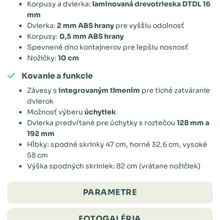
Korpusy a dvierka:
laminovaná drevotrieska DTDL 16
mm
Dvierka:
2 mm ABS hrany
pre vyššiu odolnosť
Korpusy:
0,5 mm ABS hrany
Spevnené dno kontajnerov pre lepšiu nosnosť
Nožičky:
10 cm
Kovanie a funkcie
Závesy s
integrovaným tlmením
pre tiché zatváranie
dvierok
Možnosť výberu
úchytiek
Dvierka predvŕtané pre úchytky s roztečou
128 mm a
192 mm
Hĺbky: spodné skrinky 47 cm, horné 32,6 cm, vysoké
58 cm
Výška spodných skriniek: 82 cm (vrátane nožičiek)
PARAMETRE
FOTOGALÉRIA