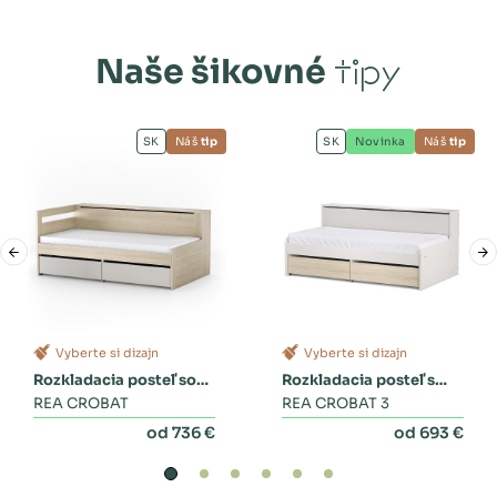
Naše šikovné
tipy
SK
Náš
tip
SK
Novinka
Náš
tip
Vyberte si dizajn
Vyberte si dizajn
Rozkladacia posteľ so
Rozkladacia posteľ s
zásuvkami
REA CROBAT
dvoma zásuvkami a
REA CROBAT 3
perinákom
od 736 €
od 693 €