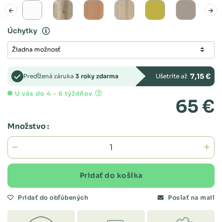
Úchytky
7,15 €
Predĺžená záruka
3 roky zdarma
Ušetríte až
U vás do 4 - 6 týždňov
65 €
Množstvo :
Pridať do košíka
Pridať do obľúbených
Poslať na mail