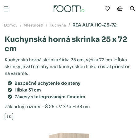
Moje obľú
Nákup
V
Otvoriť menu
REA ALFA HO-25-72
Domov
Miestnosti
Kuchyňa
Kuchynská horná skrinka 25 x 72
cm
Kuchynská horná skrinka šírka 25 cm, výška 72 cm. Hĺbka
skrinky je 30 cm aby nad kuchynskou linkou ostal priestor
na varenie.
Bezpečné uchytenie do steny
Hĺbka 31 cm
Závesy s integrovaným tlmením
Základný rozmer - Š 25 x V 72 x H 33 cm
SK