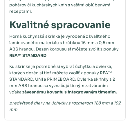
pohárov či kuchárskych kníh s vašimi obľúbenými
receptami.
Kvalitné spracovanie
Horná kuchynská skrinka je vyrobená z kvalitného
laminovaného materiálu s hrúbkou 16 mm a 0,5 mm
ABS hranou. Dezén korpusu si môžete zvoliť z ponuky
REA™ STANDARD
.
Ku skrinke je potrebné si vybrať úchytku a dvierka,
ktorých dezén si tiež môžete zvoliť z ponuky REA™
STANDARD, UNI a PRIMEBOARD. Dvierka skrinky s 2
mm ABS hranou sa vyznačujú tichým zatváraním
vďaka
závesnému kovaniu s integrovaným tlmením.
predvŕtané diery na úchytky s rozmerom 128 mm a 192
mm