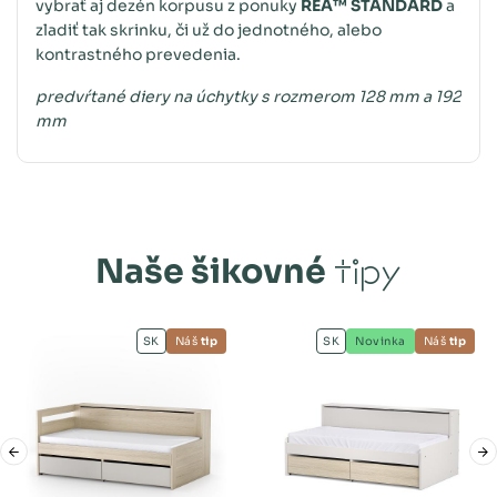
vybrať aj dezén korpusu z ponuky
REA™ STANDARD
a
zladiť tak skrinku, či už do jednotného, alebo
kontrastného prevedenia.
predvŕtané diery na úchytky s rozmerom 128 mm a 192
mm
Naše šikovné
tipy
SK
Náš
tip
SK
Novinka
Náš
tip