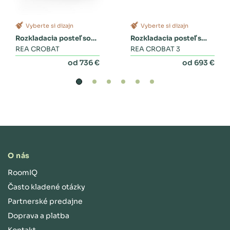
Vyberte si dizajn
Vyberte si dizajn
Rozkladacia posteľ so
Rozkladacia posteľ s
zásuvkami
REA CROBAT
dvoma zásuvkami a
REA CROBAT 3
perinákom
od 736 €
od 693 €
O nás
RoomIQ
Často kladené otázky
Partnerské predajne
Doprava a platba
Kontakt