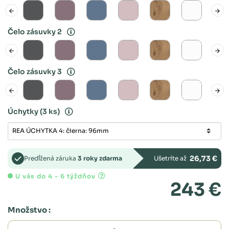
Čelo zásuvky 2
Čelo zásuvky 3
Úchytky
(3 ks)
26,73 €
Predĺžená záruka
3 roky zdarma
Ušetríte až
U vás do 4 - 6 týždňov
243 €
Množstvo :