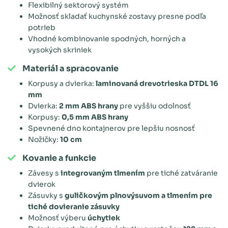
Flexibilný sektorový systém
Možnosť skladať kuchynské zostavy presne podľa
potrieb
Vhodné kombinovanie spodných, horných a
vysokých skriniek
Materiál a spracovanie
Korpusy a dvierka:
laminovaná drevotrieska DTDL 16
mm
Dvierka:
2 mm ABS hrany
pre vyššiu odolnosť
Korpusy:
0,5 mm ABS hrany
Spevnené dno kontajnerov pre lepšiu nosnosť
Nožičky:
10 cm
Kovanie a funkcie
Závesy s
integrovaným tlmením
pre tiché zatváranie
dvierok
Zásuvky s
guličkovým plnovýsuvom a tlmením pre
tiché dovieranie zásuvky
Možnosť výberu
úchytiek