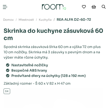
Moje obľú
Nákup
V
Otvoriť menu
REA ALFA DZ-60-72
Domov
Miestnosti
Kuchyňa
Skrinka do kuchyne zásuvková 60
cm
Spodná skrinka zásuvková šírka 60 cm a výška 72 cm plus
10 cm nožičky. Skrinka má 3 zásuvky s pevným dnom a na
výber máte rôzne úchytky.
Nastaviteľné nožičky
Bezpečné ABS hrany
Predvŕtané diery na úchytky (128 a 192 mm)
Základný rozmer - Š 60 x V 82 x H 47 cm
SK