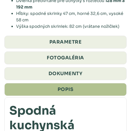
Dvierka predvŕtané pre úchytky s roztečou
128 mm a
192 mm
Hĺbky: spodné skrinky 47 cm, horné 32,6 cm, vysoké
58 cm
Výška spodných skriniek: 82 cm (vrátane nožičiek)
PARAMETRE
FOTOGALÉRIA
DOKUMENTY
POPIS
Spodná
kuchynská