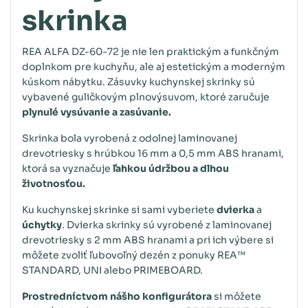
skrinka
REA ALFA DZ-60-72 je nie len praktickým a funkčným
doplnkom
pre kuchyňu, ale aj estetickým a moderným
kúskom nábytku. Zásuvky kuchynskej skrinky sú
vybavené guličkovým plnovýsuvom, ktoré zaručuje
plynulé vysúvanie a zasúvanie.
Skrinka bola vyrobená z odolnej laminovanej
drevotriesky s hrúbkou 16 mm a 0,5 mm ABS hranami,
ktorá sa vyznačuje
ľahkou údržbou a dlhou
životnosťou.
Ku kuchynskej skrinke si sami vyberiete
dvierka
a
úchytky
. Dvierka skrinky sú vyrobené z laminovanej
drevotriesky s 2 mm ABS hranami a pri ich výbere si
môžete zvoliť ľubovoľný dezén z ponuky REA™
STANDARD, UNI alebo PRIMEBOARD.
Prostredníctvom nášho konfigurátora
si môžete